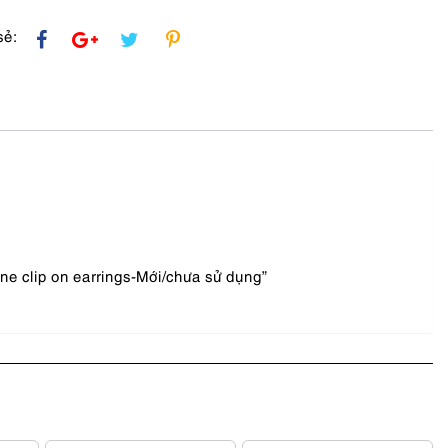
hưa
sẻ:
ne clip on earrings-Mới/chưa sử dụng”