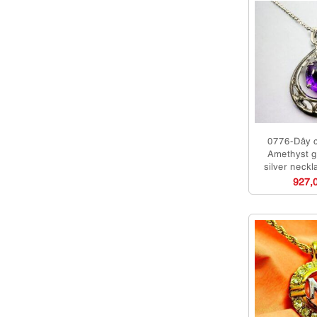
0776-Dây 
Amethyst 
silver neck
927,