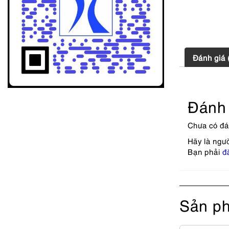
Đánh giá 
Đánh 
Chưa có đá
Hãy là ngườ
Bạn phải
đ
Sản ph