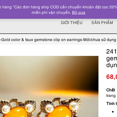
 hàng *Các đơn hàng ship COD cần chuyển khoản đặt cọc 20% giá
miễn phí vận chuyển.
Bỏ qua
GIỚI THIỆU
SẢN PHẨM
-Gold color & faux gemstone clip on earrings-Mới/chưa sử dụng
241
gem
dụ
68
Chất 
trang 
Tình t