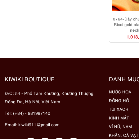
0764-Dây ch
Ricci gold pl
neck
1,013
KIWIKI BOUTIQUE
DANH MỤ
NƯỚC HOA
Đ/C: 54 - Phố Tam Khương, Khương Thượng,
ĐỒNG HỒ
Đống Đa, Hà Nội, Việt Nam
TÚI XÁCH
Tel: (+84) - 981987140
KÍNH MẮT
Email:
kiwiki911@gmail.com
VÍ NỮ, NAM
KHĂN, CÀ VẠT