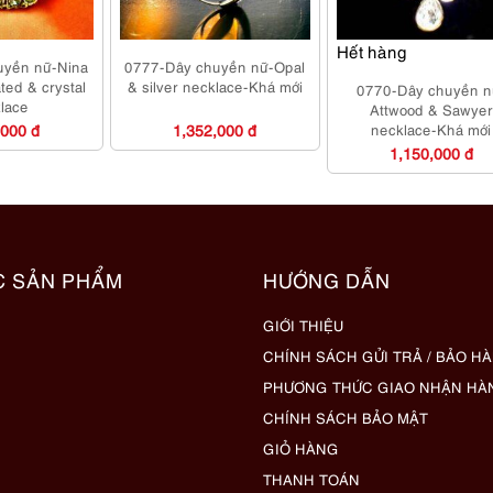
Hết hàng
uyền nữ-Nina
0777-Dây chuyền nữ-Opal
ated & crystal
& silver necklace-Khá mới
0770-Dây chuyền n
lace
Attwood & Sawyer
,000 đ
1,352,000 đ
necklace-Khá mới
1,150,000 đ
C SẢN PHẨM
HƯỚNG DẪN
GIỚI THIỆU
CHÍNH SÁCH GỬI TRẢ / BẢO H
PHƯƠNG THỨC GIAO NHẬN HÀ
CHÍNH SÁCH BẢO MẬT
GIỎ HÀNG
THANH TOÁN