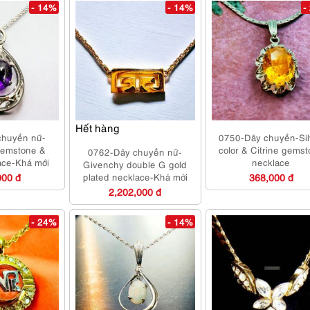
- 14%
- 14%
-
Hết hàng
chuyền nữ-
0750-Dây chuyền-Sil
gemstone &
color & Citrine gems
0762-Dây chuyền nữ-
lace-Khá mới
necklace
Givenchy double G gold
000 đ
plated necklace-Khá mới
368,000 đ
2,202,000 đ
- 24%
- 14%