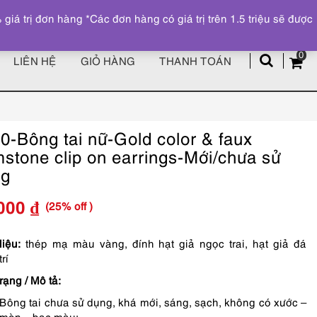
Đăng ký
Tài khoản
z
 trị đơn hàng *Các đơn hàng có giá trị trên 1.5 triệu sẽ được
0
LIÊN HỆ
GIỎ HÀNG
THANH TOÁN
0-Bông tai nữ-Gold color & faux
stone clip on earrings-Mới/chưa sử
ng
(25% off )
,000
₫
Giá
Giá
gốc
hiện
liệu:
thép mạ màu vàng, đính hạt giả ngọc trai, hạt giả đá
trí
là:
tại
rạng / Mô tả:
90,000 ₫.
là:
Bông tai chưa sử dụng, khá mới, sáng, sạch, không có xước –
68,000 ₫.
mòn – bạc màu;