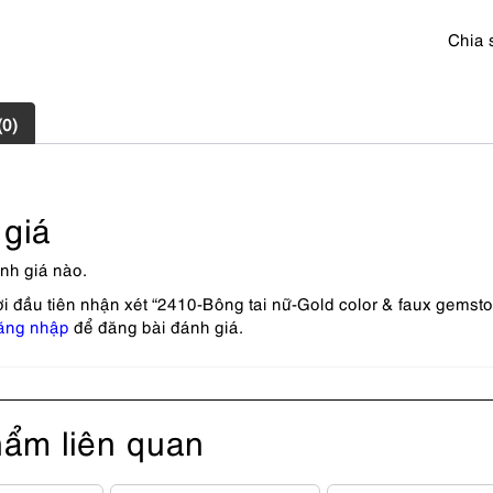
Mới/c
sử
Chia 
dụng
số
lượng
(0)
giá
nh giá nào.
i đầu tiên nhận xét “2410-Bông tai nữ-Gold color & faux gemsto
ăng nhập
để đăng bài đánh giá.
ẩm liên quan