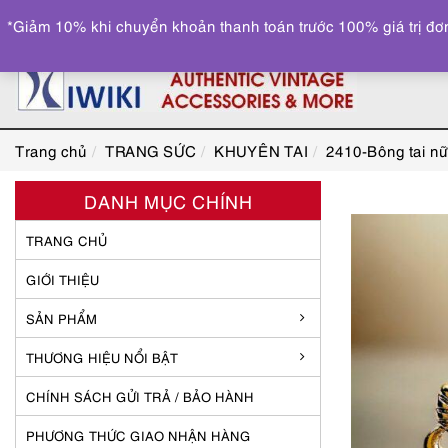
*Giảm 10% khi chuyển khoản thanh toán trước 100% giá trị đơn
Trang chủ
TRANG SỨC
KHUYÊN TAI
2410-Bông tai nữ
DANH MỤC CHÍNH
TRANG CHỦ
GIỚI THIỆU
SẢN PHẨM
THƯƠNG HIỆU NỔI BẬT
CHÍNH SÁCH GỬI TRẢ / BẢO HÀNH
PHƯƠNG THỨC GIAO NHẬN HÀNG