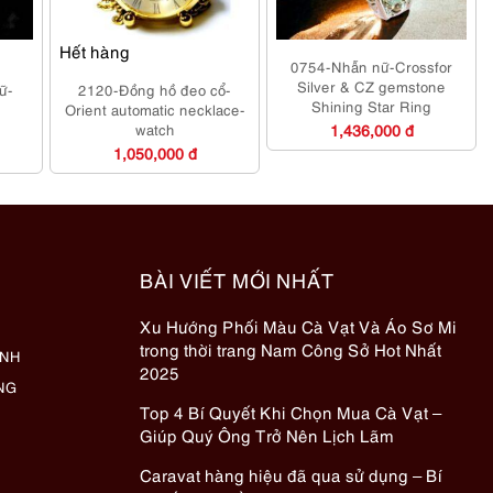
Hết hàng
0754-Nhẫn nữ-Crossfor
Silver & CZ gemstone
ữ-
2120-Đồng hồ đeo cổ-
Shining Star Ring
Orient automatic necklace-
watch
1,436,000 đ
1,050,000 đ
BÀI VIẾT MỚI NHẤT
Xu Hướng Phối Màu Cà Vạt Và Áo Sơ Mi
trong thời trang Nam Công Sở Hot Nhất
ÀNH
2025
NG
Top 4 Bí Quyết Khi Chọn Mua Cà Vạt –
Giúp Quý Ông Trở Nên Lịch Lãm
Caravat hàng hiệu đã qua sử dụng – Bí