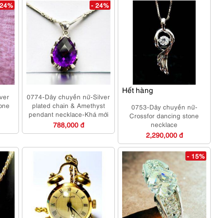
 24%
- 24%
Hết hàng
ver
0774-Dây chuyền nữ-Silver
tone
plated chain & Amethyst
0753-Dây chuyền nữ-
pendant necklace-Khá mới
Crossfor dancing stone
788,000 đ
necklace
2,290,000 đ
- 15%