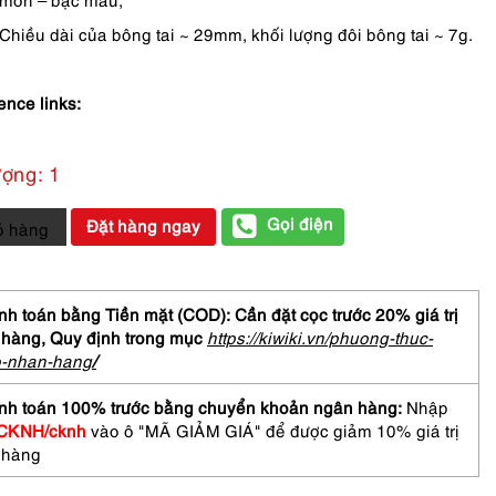
Chiều dài của bông tai ~ 29mm, khối lượng đôi bông tai ~ 7g.
ence links:
ượng: 1
Gọi điện
Đặt hàng ngay
ỏ hàng
h toán bằng Tiền mặt (COD): Cần đặt cọc trước 20% giá trị
 hàng,
Quy định trong mục
https://kiwiki.vn/phuong-thuc-
o-nhan-hang
/
tone
nh toán 100% trước bằng chuyển khoản ngân hàng:
Nhập
CKNH/cknh
vào ô "MÃ GIẢM GIÁ" để được giảm 10% giá trị
 hàng
gs-