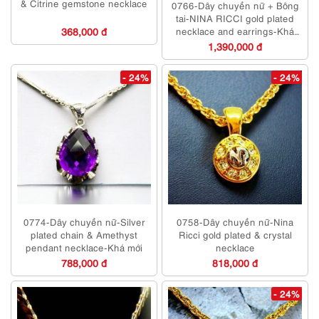
& Citrine gemstone necklace
0766-Dây chuyền nữ + Bông
tai-NINA RICCI gold plated
368,000 đ
necklace and earrings-Khá
mới
1,390,000 đ
- 24%
- 24%
0774-Dây chuyền nữ-Silver
0758-Dây chuyền nữ-Nina
plated chain & Amethyst
Ricci gold plated & crystal
pendant necklace-Khá mới
necklace
788,000 đ
818,000 đ
- 24%