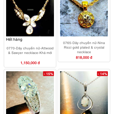
Hết hàng
0765-Dây chuyền nữ-Nina
Ricci gold plated & crystal
0770-Dây chuyền nữ-Attwood
necklace
& Sawyer necklace-Khá mới
818,000 đ
1,150,000 đ
- 15%
- 14%