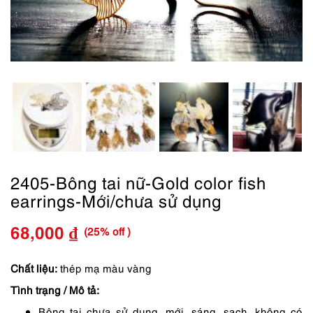
2405-Bông tai nữ-Gold color fish
earrings-Mới/chưa sử dụng
(25% off )
68,000
₫
Giá
Giá
gốc
hiện
Chất liệu:
thép mạ màu vàng
Tình trạng / Mô tả:
là:
tại
Bông tai chưa sử dụng, mới, sáng, sạch, không có