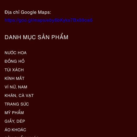
Địa chỉ Google Maps:
https://goo.gl/maps/eby8bKyks7Bx89oa6
DANH MỤC SẢN PHẨM
NƯỚC HOA
ĐỒNG HỒ
TÚI XÁCH
KÍNH MẮT
VÍ NỮ, NAM
KHĂN, CÀ VẠT
TRANG SỨC
MỸ PHẨM
GIẦY, DÉP
ÁO KHOÁC