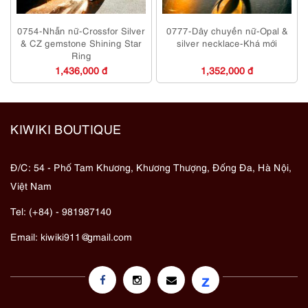
0754-Nhẫn nữ-Crossfor Silver
0777-Dây chuyền nữ-Opal &
& CZ gemstone Shining Star
silver necklace-Khá mới
Ring
1,436,000 đ
1,352,000 đ
KIWIKI BOUTIQUE
Đ/C: 54 - Phố Tam Khương, Khương Thượng, Đống Đa, Hà Nội,
Việt Nam
Tel: (+84) - 981987140
Email:
kiwiki911@gmail.com
z