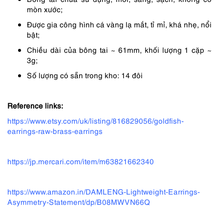
90,000 ₫.
là:
mòn xước;
68,000 ₫.
Được gia công hình cá vàng lạ mắt, tỉ mỉ, khá nhẹ, nổi
bật;
Chiều dài của bông tai ~ 61mm, khối lượng 1 cặp ~
3g;
Số lượng có sẵn trong kho: 14 đôi
Reference links:
https://www.etsy.com/uk/listing/816829056/goldfish-
earrings-raw-brass-earrings
https://jp.mercari.com/item/m63821662340
https://www.amazon.in/DAMLENG-Lightweight-Earrings-
Asymmetry-Statement/dp/B08MWVN66Q