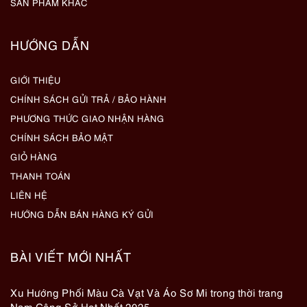
SẢN PHẨM KHÁC
HƯỚNG DẪN
GIỚI THIỆU
CHÍNH SÁCH GỬI TRẢ / BẢO HÀNH
PHƯƠNG THỨC GIAO NHẬN HÀNG
CHÍNH SÁCH BẢO MẬT
GIỎ HÀNG
THANH TOÁN
LIÊN HỆ
HƯỚNG DẪN BÁN HÀNG KÝ GỬI
BÀI VIẾT MỚI NHẤT
Xu Hướng Phối Màu Cà Vạt Và Áo Sơ Mi trong thời trang
Nam Công Sở Hot Nhất 2025