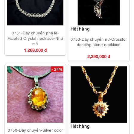
Hết hàng
0751-Dây chuyền pha lê-
Faceted Crystal necklace-Như
0753-Dây chuyền nữ-Crossfor
mới
dancing stone necklace
1,268,000 đ
2,290,000 đ
- 24%
Hết hàng
0750-Dây chuyền-Silver color