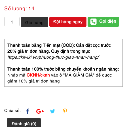
Số lượng: 14
2405-
Gọi điện
Đặt hàng ngay
Giỏ hàng
Bông
tai
nữ-
Gold
Thanh toán bằng Tiền mặt (COD): Cần đặt cọc trước
color
20% giá trị đơn hàng,
Quy định trong mục
fish
https://kiwiki.vn/phuong-thuc-giao-nhan-hang
/
earrings-
Mới/chưa
Thanh toán 100% trước bằng chuyển khoản ngân hàng:
sử
Nhập mã
CKNH/cknh
vào ô "MÃ GIẢM GIÁ" để được
dụng
giảm 10% giá trị đơn hàng
số
lượng
Chia sẻ:
Đánh giá (0)