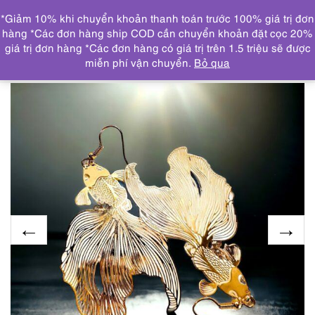
0
*Giảm 10% khi chuyển khoản thanh toán trước 100% giá trị đơn
DANH MỤC
hàng *Các đơn hàng ship COD cần chuyển khoản đặt cọc 20%
giá trị đơn hàng *Các đơn hàng có giá trị trên 1.5 triệu sẽ được
Trang chủ
TRANG SỨC
KHUYÊN TAI
2405-Bông tai
miễn phí vận chuyển.
Bỏ qua
nữ-Gold color fish earrings-Mới/chưa sử dụng