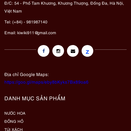
Đ/C: 54 - Phố Tam Khương, Khương Thượng, Đống Đa, Hà Nội,
Việt Nam
Tel: (+84) - 981987140
Email:
kiwiki911@gmail.com
z
Địa chỉ Google Maps:
https://goo.gl/maps/eby8bKyks7Bx89oa6
DANH MỤC SẢN PHẨM
NƯỚC HOA
ĐỒNG HỒ
TÚI XÁCH