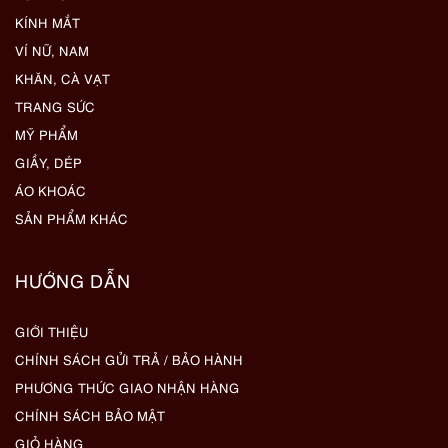
KÍNH MẮT
VÍ NỮ, NAM
KHĂN, CÀ VẠT
TRANG SỨC
MỸ PHẨM
GIẦY, DÉP
ÁO KHOÁC
SẢN PHẨM KHÁC
HƯỚNG DẪN
GIỚI THIỆU
CHÍNH SÁCH GỬI TRẢ / BẢO HÀNH
PHƯƠNG THỨC GIAO NHẬN HÀNG
CHÍNH SÁCH BẢO MẬT
GIỎ HÀNG