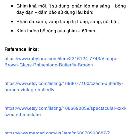
590,000 ₫.
là:
Ghim khá mới, ít sử dụng, phần lớp mạ sáng – bóng –
443,000 ₫.
dày dặn – đảm bảo sử dụng lâu bền;
Phần đá xanh, vàng trang trí trong, sáng, nổi bật;
Kích thước bề rộng của ghim ~ 69mm.
Reference links:
https://www.rubylane.com/item/2216124-7743/Vintage-
Brown-Glass-Rhinestone-Butterfly-Brooch
https://www.etsy.com/listing/1696077100/czech-butterfly-
brooch-vintage-butterfly
https://www.etsy.com/listing/1086690039/spectacular-xxxl-
czech-rhinestone
https://www.mercari.com/us/item/m60070998687/?