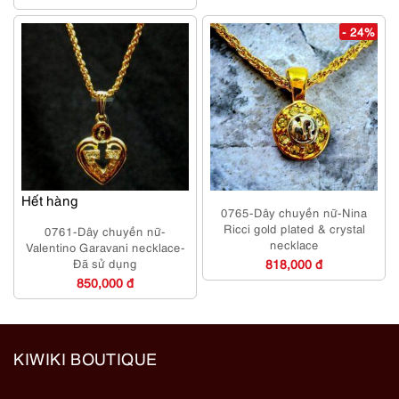
- 24%
Hết hàng
0765-Dây chuyền nữ-Nina
Ricci gold plated & crystal
0761-Dây chuyền nữ-
necklace
Valentino Garavani necklace-
Đã sử dụng
818,000 đ
850,000 đ
KIWIKI BOUTIQUE