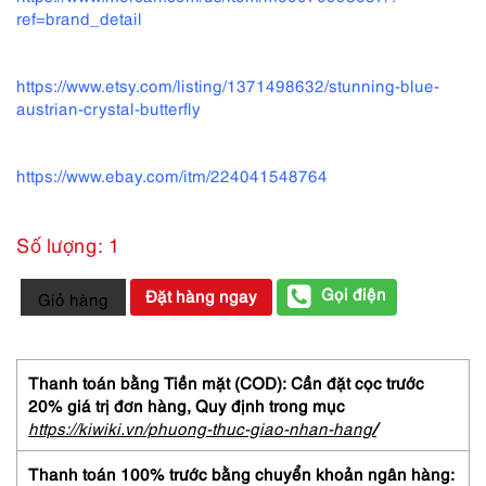
ref=brand_detail
https://www.etsy.com/listing/1371498632/stunning-blue-
austrian-crystal-butterfly
https://www.ebay.com/itm/224041548764
Số lượng: 1
2363-
Gọi điện
Đặt hàng ngay
Giỏ hàng
Ghim
cài
áo-
Butterfly
Thanh toán bằng Tiền mặt (COD): Cần đặt cọc trước
glass
20% giá trị đơn hàng,
Quy định trong mục
rhinestone
https://kiwiki.vn/phuong-thuc-giao-nhan-hang
/
brooch-
Khá
Thanh toán 100% trước bằng chuyển khoản ngân hàng: