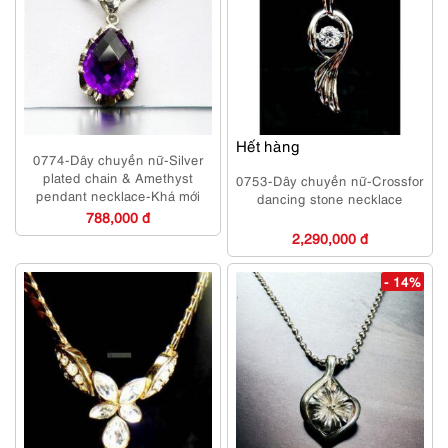
Hết hàng
0774-Dây chuyền nữ-Silver
plated chain & Amethyst
0753-Dây chuyền nữ-Crossfor
pendant necklace-Khá mới
dancing stone necklace
788,000 đ
2,290,000 đ
- 14%