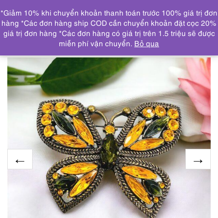
0
*Giảm 10% khi chuyển khoản thanh toán trước 100% giá trị đơn
DANH MỤC
hàng *Các đơn hàng ship COD cần chuyển khoản đặt cọc 20%
giá trị đơn hàng *Các đơn hàng có giá trị trên 1.5 triệu sẽ được
Trang chủ
TRANG SỨC
KHUYÊN TAI
2363-Ghim cài
miễn phí vận chuyển.
Bỏ qua
áo-Butterfly glass rhinestone brooch-Khá mới