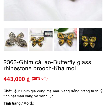
2363-Ghim cài áo-Butterfly glass
rhinestone brooch-Khá mới
(25% off )
443,000
₫
Giá
Giá
gốc
hiện
Chất liệu:
Ghim gia công mạ màu vàng đồng, trang trí thuỷ
tinh hạt màu vàng và xanh lục
là:
tại
Tình trạng / Mô tả: