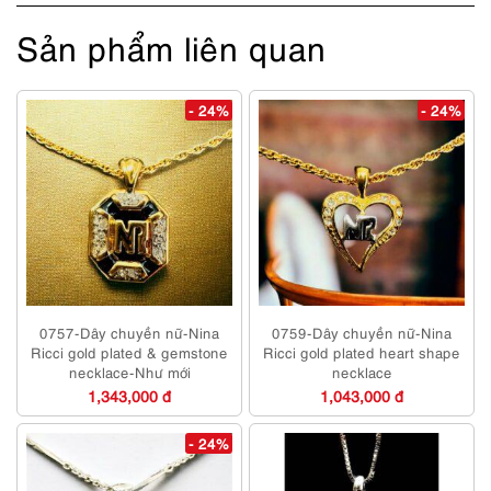
Sản phẩm liên quan
- 24%
- 24%
0757-Dây chuyền nữ-Nina
0759-Dây chuyền nữ-Nina
Ricci gold plated & gemstone
Ricci gold plated heart shape
necklace-Như mới
necklace
1,343,000 đ
1,043,000 đ
- 24%