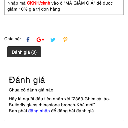
mới
Nhập mã
CKNH/cknh
vào ô "MÃ GIẢM GIÁ" để được
số
giảm 10% giá trị đơn hàng
lượng
Chia sẻ:
Đánh giá (0)
Đánh giá
Chưa có đánh giá nào.
Hãy là người đầu tiên nhận xét “2363-Ghim cài áo-
Butterfly glass rhinestone brooch-Khá mới”
Bạn phải
đăng nhập
để đăng bài đánh giá.