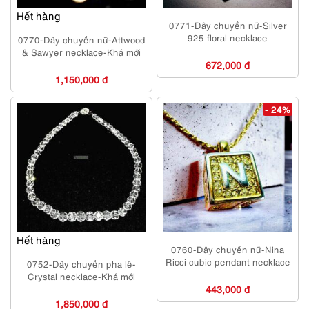
Hết hàng
0771-Dây chuyền nữ-Silver
925 floral necklace
0770-Dây chuyền nữ-Attwood
& Sawyer necklace-Khá mới
672,000 đ
1,150,000 đ
- 24%
Hết hàng
0760-Dây chuyền nữ-Nina
Ricci cubic pendant necklace
0752-Dây chuyền pha lê-
Crystal necklace-Khá mới
443,000 đ
1,850,000 đ