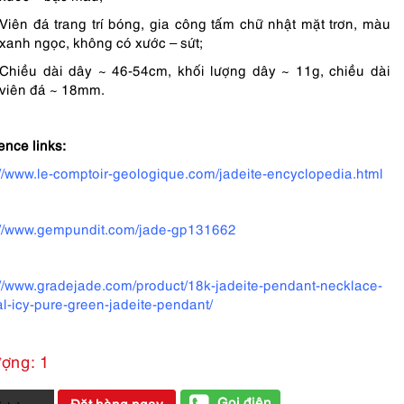
Viên đá trang trí bóng, gia công tấm chữ nhật mặt trơn, màu
xanh ngọc, không có xước – sứt;
Chiều dài dây ~ 46-54cm, khối lượng dây ~ 11g, chiều dài
viên đá ~ 18mm.
ence links:
://www.le-comptoir-geologique.com/jadeite-encyclopedia.html
://www.gempundit.com/jade-gp131662
://www.gradejade.com/product/18k-jadeite-pendant-necklace-
al-icy-pure-green-jadeite-pendant/
ượng: 1
Gọi điện
Đặt hàng ngay