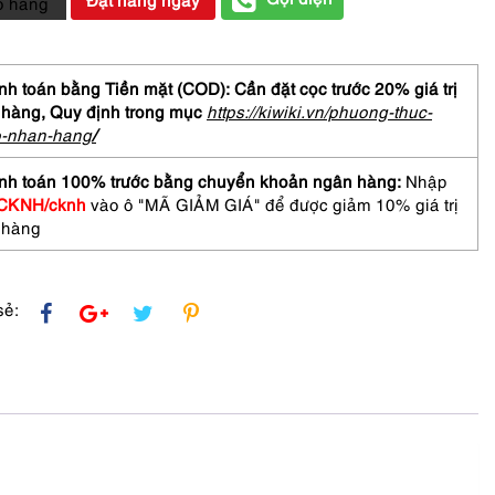
ỏ hàng
ền
h toán bằng Tiền mặt (COD): Cần đặt cọc trước 20% giá trị
 hàng,
Quy định trong mục
https://kiwiki.vn/phuong-thuc-
o-nhan-hang
/
te
nh toán 100% trước bằng chuyển khoản ngân hàng:
Nhập
tone
CKNH/cknh
vào ô "MÃ GIẢM GIÁ" để được giảm 10% giá trị
ace
 hàng
sẻ: