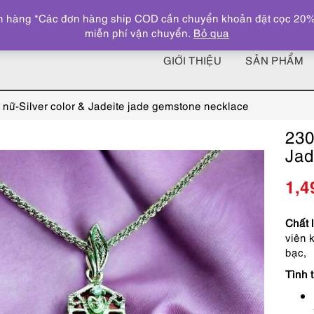
 hàng *Các đơn hàng ship COD cần chuyển khoản đặt cọc 20% giá
miễn phí vận chuyển.
Bỏ qua
GIỚI THIỆU
SẢN PHẨM
nữ-Silver color & Jadeite jade gemstone necklace
230
Jad
1,4
Chất 
viên 
bạc,
Tình t