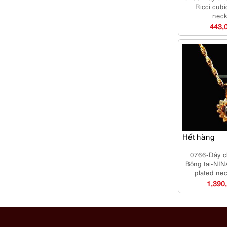
Ricci cub
neck
443,
Hết hàng
0766-Dây c
Bông tai-NIN
plated ne
earrings
1,390