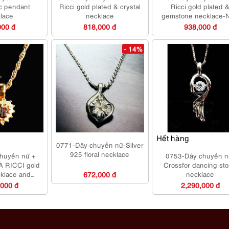
ic pendant
Ricci gold plated & crystal
Ricci gold plated 
lace
necklace
gemstone necklace-
mới
000 đ
818,000 đ
938,000 đ
- 14%
Hết hàng
0771-Dây chuyền nữ-Silver
925 floral necklace
huyền nữ +
0753-Dây chuyền n
A RICCI gold
Crossfor dancing st
cklace and
672,000 đ
necklace
-Khá mới
,000 đ
2,290,000 đ