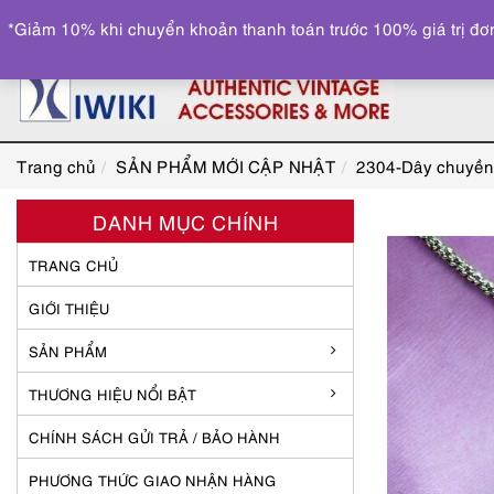
*Giảm 10% khi chuyển khoản thanh toán trước 100% giá trị đơn
Trang chủ
SẢN PHẨM MỚI CẬP NHẬT
2304-Dây chuyền 
DANH MỤC CHÍNH
TRANG CHỦ
GIỚI THIỆU
SẢN PHẨM
THƯƠNG HIỆU NỔI BẬT
CHÍNH SÁCH GỬI TRẢ / BẢO HÀNH
PHƯƠNG THỨC GIAO NHẬN HÀNG