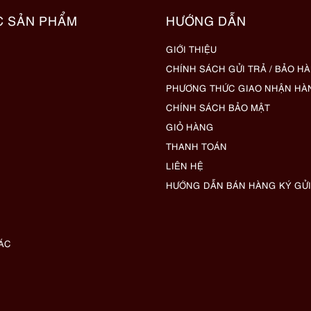
C SẢN PHẨM
HƯỚNG DẪN
GIỚI THIỆU
CHÍNH SÁCH GỬI TRẢ / BẢO H
PHƯƠNG THỨC GIAO NHẬN HÀ
CHÍNH SÁCH BẢO MẬT
GIỎ HÀNG
THANH TOÁN
LIÊN HỆ
HƯỚNG DẪN BÁN HÀNG KÝ GỬI
ÁC