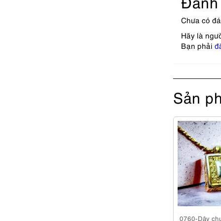
Đánh 
Chưa có đá
Hãy là ngườ
Bạn phải
đ
Sản ph
0760-Dây ch