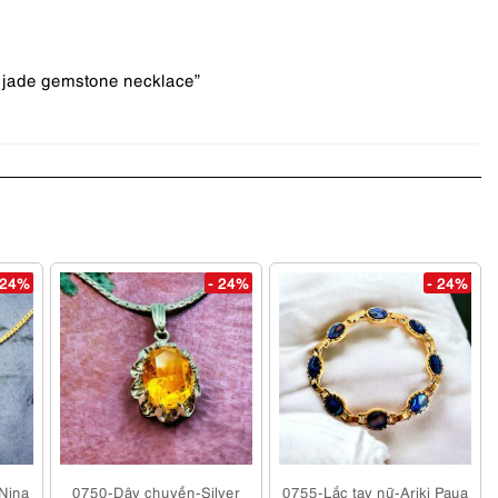
e jade gemstone necklace”
 24%
- 24%
- 24%
Nina
0750-Dây chuyền-Silver
0755-Lắc tay nữ-Ariki Paua