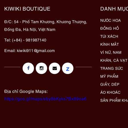
KIWIKI BOUTIQUE
DANH MỤ
NƯỚC HOA
Đ/C: 54 - Phố Tam Khương, Khương Thượng,
ĐỒNG HỒ
Đống Đa, Hà Nội, Việt Nam
TÚI XÁCH
Tel: (+84) - 981987140
KÍNH MẮT
Email:
kiwiki911@gmail.com
VÍ NỮ, NAM
KHĂN, CÀ VẠT
z
TRANG SỨC
MỸ PHẨM
GIẦY, DÉP
Địa chỉ Google Maps:
ÁO KHOÁC
https://goo.gl/maps/eby8bKyks7Bx89oa6
SẢN PHẨM KH