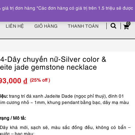
Đăng ký
Tài khoản
z
 trị đơn hàng *Các đơn hàng có giá trị trên 1.5 triệu sẽ được
0
LIÊN HỆ
GIỎ HÀNG
THANH TOÁN
4-Dây chuyền nữ-Silver color &
eite jade gemstone necklace
(25% off )
93,000
₫
Giá
Giá
gốc
hiện
liệu:
trang trí đá xanh Jadeite Dade (ngọc phỉ thuý), đính 01
kim cương nhỏ ~ 1mm, khung pendant bằng bạc, dây mạ màu
là:
tại
1,990,000 ₫.
là:
rạng / Mô tả:
1,493,000 ₫.
Dây khá mới, sạch sẽ, màu sắc đồng đều, không có bẩn –
xước – bạc màu;