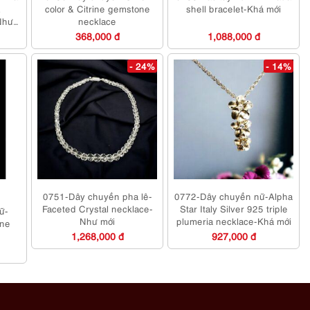
&
color & Citrine gemstone
shell bracelet-Khá mới
Như
necklace
368,000 đ
1,088,000 đ
- 24%
- 14%
0751-Dây chuyền pha lê-
0772-Dây chuyền nữ-Alpha
Faceted Crystal necklace-
Star Italy Silver 925 triple
ữ-
Như mới
plumeria necklace-Khá mới
one
1,268,000 đ
927,000 đ