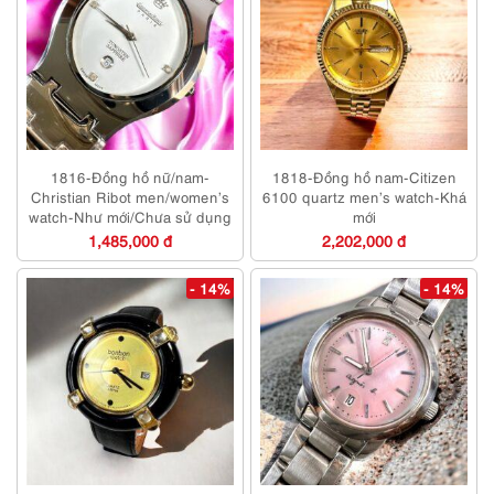
1816-Đồng hồ nữ/nam-
1818-Đồng hồ nam-Citizen
Christian Ribot men/women’s
6100 quartz men’s watch-Khá
watch-Như mới/Chưa sử dụng
mới
1,485,000 đ
2,202,000 đ
- 14%
- 14%