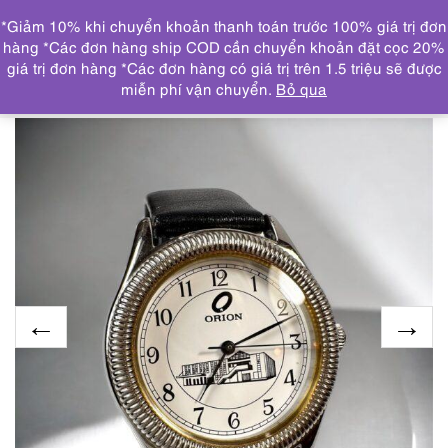
0
*Giảm 10% khi chuyển khoản thanh toán trước 100% giá trị đơn
DANH MỤC
hàng *Các đơn hàng ship COD cần chuyển khoản đặt cọc 20%
giá trị đơn hàng *Các đơn hàng có giá trị trên 1.5 triệu sẽ được
Trang chủ
ĐỒNG HỒ
2082-Đồng hồ nữ/nam-Orion
miễn phí vận chuyển.
Bỏ qua
Silver 925 women’s/men’s watch-Khá mới