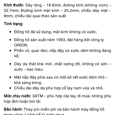
1,650,000 ₫.
là:
Kích thước
: Dây rộng ~ 16.6mm, đường kính (không núm) ~
1,485,000 ₫.
32.7mm; Đường kính mặt kính ~ 25.2mm, chiều dày mặt ~
8mm, chiều dài quai theo sản xuất
Tình trạng
:
Đồng hồ đã sử dụng, mặt kính không có xước;
Đồng hồ sản xuất năm 1993, đặt hàng bởi công ty
ORION;
Phần vỏ, quai đeo, nắp đậy có xước dăm không đáng
kể;
Dây da thật khá mới, chất lượng tốt, không có sờn –
xước – bạc màu;
Mặt nắp đậy phía sau có một số vết xước dăm nhỏ –
khá sáng bóng;
Chiều dài dây da phù hợp cổ tay nam vừa và nhỏ.
Mức chịu nước
: 3ATM – phù hợp rửa tay, đi mưa; không phù
hợp tắm hoặc bơi lội
Bảo hành:
Thay pin miễn phí và bảo hành máy đồng hồ
trong vòng 1 năm kể từ ngày mua.