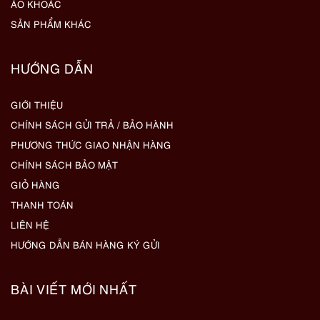
ÁO KHOÁC
SẢN PHẨM KHÁC
HƯỚNG DẪN
GIỚI THIỆU
CHÍNH SÁCH GỬI TRẢ / BẢO HÀNH
PHƯƠNG THỨC GIAO NHẬN HÀNG
CHÍNH SÁCH BẢO MẬT
GIỎ HÀNG
THANH TOÁN
LIÊN HỆ
HƯỚNG DẪN BÁN HÀNG KÝ GỬI
BÀI VIẾT MỚI NHẤT