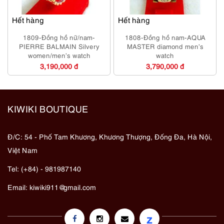
Hết hàng
Hết hàng
1809-Đồng hồ nữ/nam-
1808-Đồng hồ nam-AQUA
PIERRE BALMAIN Silvery
MASTER diamond men’s
women/men’s watch
watch
3,190,000 đ
3,790,000 đ
KIWIKI BOUTIQUE
Đ/C: 54 - Phố Tam Khương, Khương Thượng, Đống Đa, Hà Nội,
Việt Nam
Tel: (+84) - 981987140
Email:
kiwiki911@gmail.com
z