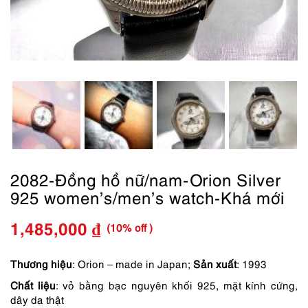
2082-Đồng hồ nữ/nam-Orion Silver
925 women’s/men’s watch-Khá mới
(10% off )
1,485,000
₫
Giá
Giá
gốc
hiện
Thương hiệu
: Orion – made in Japan;
Sản xuất
: 1993
Chất liệu
: vỏ bằng bạc nguyên khối 925, mặt kính cứng,
là:
tại
dây da thật