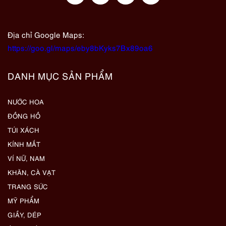
Địa chỉ Google Maps:
https://goo.gl/maps/eby8bKyks7Bx89oa6
DANH MỤC SẢN PHẨM
NƯỚC HOA
ĐỒNG HỒ
TÚI XÁCH
KÍNH MẮT
VÍ NỮ, NAM
KHĂN, CÀ VẠT
TRANG SỨC
MỸ PHẨM
GIẦY, DÉP