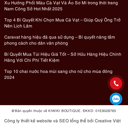
Xu Hướng Phối Màu Cà Vạt Và Áo Sơ Mi trong thời trang
Nam Công Sở Hot Nhất 2025
Top 4 Bí Quyết Khi Chọn Mua Cà Vạt – Giúp Quý Ông Trở
Nên Lịch Lãm
Caravat hàng hiệu đã qua sử dụng – Bí quyết nâng tầm
phong cách cho dân văn phòng
Bí Quyết Mua Túi Hiệu Giá Tốt – Sở Hữu Hàng Hiệu Chính
Hãng Với Chi Phí Tiết Kiệm
Top 10 chai nước hoa mùi sang cho nữ cho mùa đông
2024
@ Bản quyền thuộc về KIWIKI BOUTIQUE. ĐKKD: 01E8028765
Công ty thiết kế website
và
SEO tổng thể
bởi Creative Việt