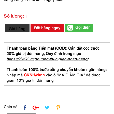
Số lượng: 1
2082-
Gọi điện
Đặt hàng ngay
Giỏ hàng
Đồng
hồ
nữ/nam-
Orion
Thanh toán bằng Tiền mặt (COD): Cần đặt cọc trước
Silver
20% giá trị đơn hàng,
Quy định trong mục
925
https://kiwiki.vn/phuong-thuc-giao-nhan-hang
/
women's/men's
watch-
Thanh toán 100% trước bằng chuyển khoản ngân hàng:
Khá
Nhập mã
CKNH/cknh
vào ô "MÃ GIẢM GIÁ" để được
mới
giảm 10% giá trị đơn hàng
số
lượng
Chia sẻ: