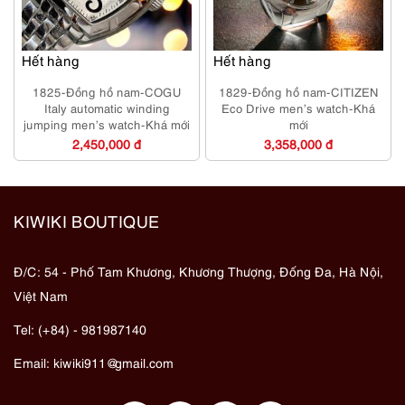
Hết hàng
Hết hàng
1825-Đồng hồ nam-COGU
1829-Đồng hồ nam-CITIZEN
Italy automatic winding
Eco Drive men’s watch-Khá
jumping men’s watch-Khá mới
mới
2,450,000 đ
3,358,000 đ
KIWIKI BOUTIQUE
Đ/C: 54 - Phố Tam Khương, Khương Thượng, Đống Đa, Hà Nội,
Việt Nam
Tel: (+84) - 981987140
Email:
kiwiki911@gmail.com