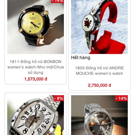
- 14%
Hết hàng
1811-Đồng hồ nữ-BONBON
women’s watch-Như mới/Chưa
1805-Đồng hồ nữ-ANDRE
sử dụng
MOUCHE women’s watch
1,573,000 đ
2,750,000 đ
- 8%
- 14%