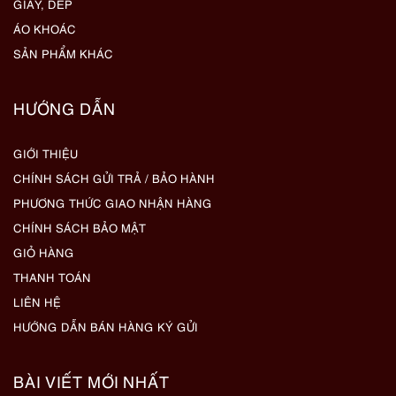
GIẦY, DÉP
ÁO KHOÁC
SẢN PHẨM KHÁC
HƯỚNG DẪN
GIỚI THIỆU
CHÍNH SÁCH GỬI TRẢ / BẢO HÀNH
PHƯƠNG THỨC GIAO NHẬN HÀNG
CHÍNH SÁCH BẢO MẬT
GIỎ HÀNG
THANH TOÁN
LIÊN HỆ
HƯỚNG DẪN BÁN HÀNG KÝ GỬI
BÀI VIẾT MỚI NHẤT