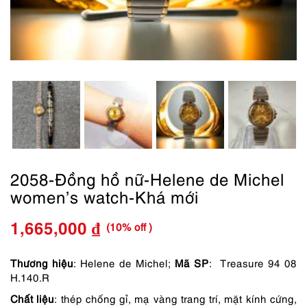
2058-Đồng hồ nữ-Helene de Michel
women’s watch-Khá mới
(10% off )
1,665,000
₫
Giá
Giá
gốc
hiện
Thương hiệu
: Helene de Michel;
Mã SP
: Treasure 94 08
H.140.R
là:
tại
Chất liệu
: thép chống gỉ, mạ vàng trang trí, mặt kính cứng,