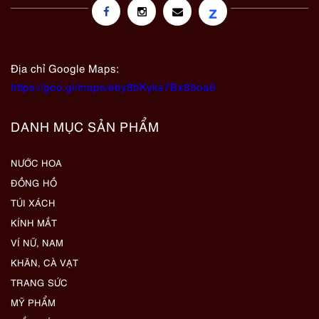
z
Địa chỉ Google Maps:
https://goo.gl/maps/eby8bKyks7Bx89oa6
DANH MỤC SẢN PHẨM
NƯỚC HOA
ĐỒNG HỒ
TÚI XÁCH
KÍNH MẮT
VÍ NỮ, NAM
KHĂN, CÀ VẠT
TRANG SỨC
MỸ PHẨM