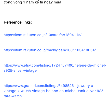
trong vòng 1 năm kể từ ngày mua.
Reference links:
https://item.rakuten.co.jp/10carat/he180411s/
https://item.rakuten.co.jp/rmcbigban/1001103410054/
https://www.etsy.com/listing/1724757400/helene-de-michel-
s925-silver-vintage
https://www.grailed.com/listings/64985261-jewelry-x-
vintage-x-watch-vintage-helene-de-michel-tank-silver-925-
rare-watch