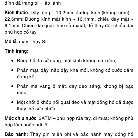
1,850,000 ₫.
là:
đính đá trang trí – lấp lánh
1,665,000 ₫.
Kích thước
: Dây rộng ~ 10.2mm, đường kính (không núm) ~
22.6mm; Đường kính mặt kính ~ 16.1mm, chiều dày mặt ~
6.1mm; Chiều dài quai theo sản xuất, dễ thay đổi chiều dài
phù hợp cổ tay
Mô tả
: máy Thụy Sĩ
Tình trạng
:
Đồng hồ đã sử dụng, mặt kính không có xước;
Phần mặt, dây, nắp đậy khá mới, không có xước dăm
đáng kể;
Phần mạ vàng ở mặt, dây đeo sáng, không bị bạc
màu;
Một chốt ở khớp nối quai đeo và mặt đồng hồ đã được
thay thế sửa chữa.
Mức chịu nước
: 3ATM – phù hợp rửa tay, đi mưa; không phù
hợp tắm hoặc bơi lội
Bảo hành:
Thay pin miễn phí và bảo hành máy đồng hồ