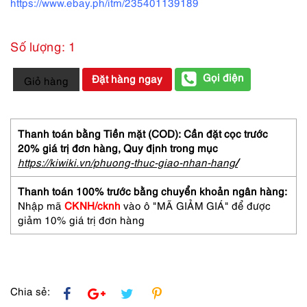
https://www.ebay.ph/itm/235401139189
Số lượng: 1
2058-
Gọi điện
Đặt hàng ngay
Giỏ hàng
Đồng
hồ
nữ-
Helene
Thanh toán bằng Tiền mặt (COD): Cần đặt cọc trước
de
20% giá trị đơn hàng,
Quy định trong mục
Michel
https://kiwiki.vn/phuong-thuc-giao-nhan-hang
/
women's
watch-
Thanh toán 100% trước bằng chuyển khoản ngân hàng:
Khá
Nhập mã
CKNH/cknh
vào ô "MÃ GIẢM GIÁ" để được
mới
giảm 10% giá trị đơn hàng
số
lượng
Chia sẻ: