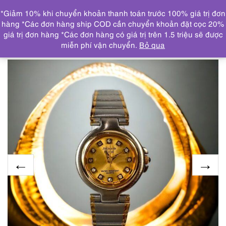
0
*Giảm 10% khi chuyển khoản thanh toán trước 100% giá trị đơn
DANH MỤC
hàng *Các đơn hàng ship COD cần chuyển khoản đặt cọc 20%
giá trị đơn hàng *Các đơn hàng có giá trị trên 1.5 triệu sẽ được
Trang chủ
ĐỒNG HỒ
2058-Đồng hồ nữ-Helene de
miễn phí vận chuyển.
Bỏ qua
Michel women’s watch-Khá mới