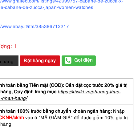
://www.grailed.com/listings/42099757-cabane-de-zucca-x-
ge-cabane-de-zucca-japan-women-watches
://www.ebay.it/itm/385386712217
ượng: 1
Gọi điện
Đặt hàng ngay
ỏ hàng
ne
h toán bằng Tiền mặt (COD): Cần đặt cọc trước 20% giá trị
 hàng,
Quy định trong mục
https://kiwiki.vn/phuong-thuc-
a
o-nhan-hang
/
let
n's
nh toán 100% trước bằng chuyển khoản ngân hàng:
Nhập
-
CKNH/cknh
vào ô "MÃ GIẢM GIÁ" để được giảm 10% giá trị
 hàng