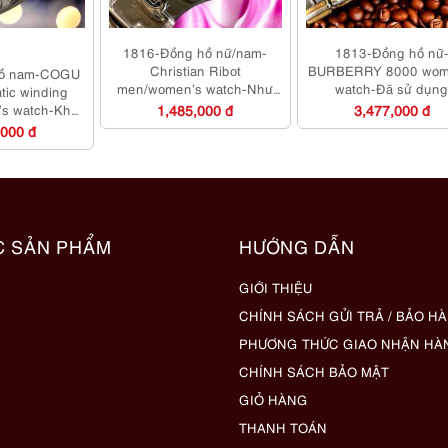
1816-Đồng hồ nữ/nam-
1813-Đồng hồ nữ
Christian Ribot
BURBERRY 8000 wom
hồ nam-COGU
men/women’s watch-Như
watch-Đã sử dụn
atic winding
mới/Chưa sử dụng
’s watch-Khá
1,485,000 đ
3,477,000 đ
ới
,000 đ
C SẢN PHẨM
HƯỚNG DẪN
GIỚI THIỆU
CHÍNH SÁCH GỬI TRẢ / BẢO H
PHƯƠNG THỨC GIAO NHẬN HÀ
CHÍNH SÁCH BẢO MẬT
GIỎ HÀNG
THANH TOÁN