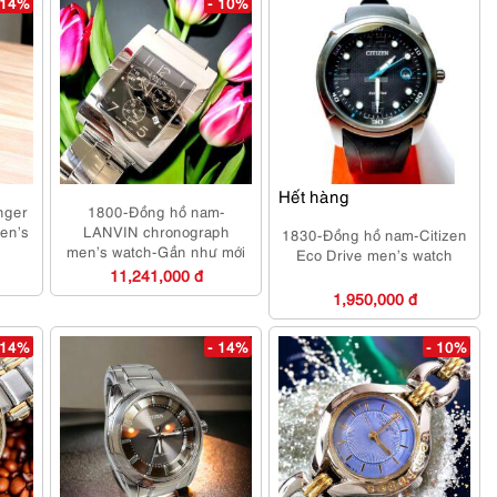
 14%
- 10%
Hết hàng
nger
1800-Đồng hồ nam-
en’s
LANVIN chronograph
1830-Đồng hồ nam-Citizen
men’s watch-Gần như mới
Eco Drive men’s watch
11,241,000 đ
1,950,000 đ
 14%
- 14%
- 10%