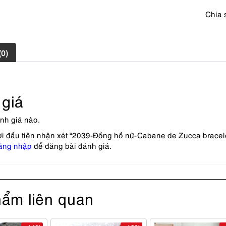
lượng
Chia 
(0)
giá
nh giá nào.
ời đầu tiên nhận xét “2039-Đồng hồ nữ-Cabane de Zucca brace
ăng nhập
để đăng bài đánh giá.
ẩm liên quan