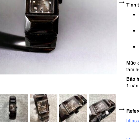
Tình 
Mức 
tắm h
Bảo h
1 năm
Refer
https