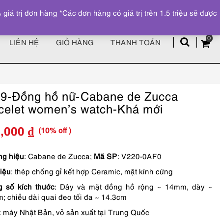
Đăng ký
Tài khoản
z
 trị đơn hàng *Các đơn hàng có giá trị trên 1.5 triệu sẽ được
0
LIÊN HỆ
GIỎ HÀNG
THANH TOÁN
9-Đồng hồ nữ-Cabane de Zucca
celet women’s watch-Khá mới
(10% off )
1,000
₫
Giá
Giá
gốc
hiện
g hiệu
: Cabane de Zucca;
Mã SP
: V220-0AF0
liệu
: thép chống gỉ kết hợp Ceramic, mặt kính cứng
là:
tại
 số kích thước
: Dây và mặt đồng hồ rộng ~ 14mm, dày ~
890,000 ₫.
là:
; chiều dài quai đeo tối đa ~ 14.3cm
801,000 ₫.
: máy Nhật Bản, vỏ sản xuất tại Trung Quốc