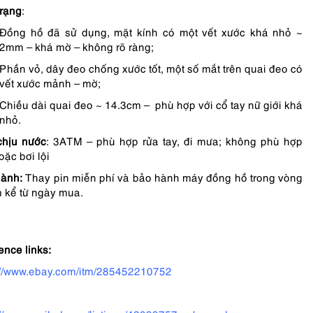
trạng
:
Đồng hồ đã sử dụng, mặt kính có một vết xước khá nhỏ ~
2mm – khá mờ – không rõ ràng;
Phần vỏ, dây đeo chống xước tốt, một số mắt trên quai đeo có
vết xước mảnh – mờ;
Chiều dài quai đeo ~ 14.3cm – phù hợp với cổ tay nữ giới khá
nhỏ.
chịu nước
: 3ATM – phù hợp rửa tay, đi mưa; không phù hợp
oặc bơi lội
ành:
Thay pin miễn phí và bảo hành máy đồng hồ trong vòng
 kể từ ngày mua.
ence links:
://www.ebay.com/itm/285452210752