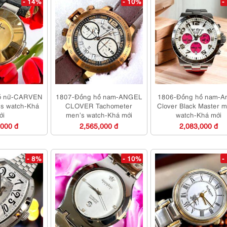
- 14%
- 10%
-
ồ nữ-CARVEN
1807-Đồng hồ nam-ANGEL
1806-Đồng hồ nam-A
’s watch-Khá
CLOVER Tachometer
Clover Black Master m
ới
men’s watch-Khá mới
watch-Khá mới
,000 đ
2,565,000 đ
2,083,000 đ
- 8%
- 10%
-