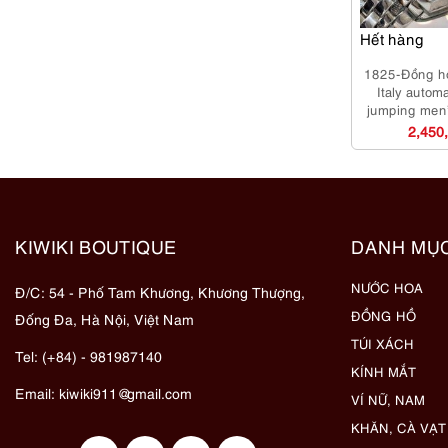
Hết hàng
1825-Đồng 
Italy autom
jumping men
m
2,450
KIWIKI BOUTIQUE
DANH MỤ
NƯỚC HOA
Đ/C: 54 - Phố Tam Khương, Khương Thượng,
ĐỒNG HỒ
Đống Đa, Hà Nội, Việt Nam
TÚI XÁCH
Tel: (+84) - 981987140
KÍNH MẮT
Email:
kiwiki911@gmail.com
VÍ NỮ, NAM
KHĂN, CÀ VẠT