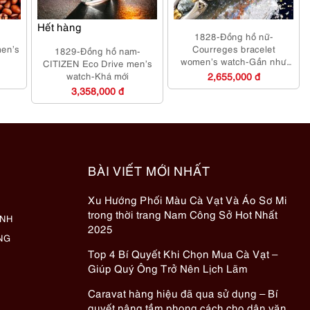
Hết hàng
-
1828-Đồng hồ nữ-
en’s
Courreges bracelet
1829-Đồng hồ nam-
g
women’s watch-Gần như
CITIZEN Eco Drive men’s
mới
watch-Khá mới
2,655,000 đ
3,358,000 đ
BÀI VIẾT MỚI NHẤT
Xu Hướng Phối Màu Cà Vạt Và Áo Sơ Mi
trong thời trang Nam Công Sở Hot Nhất
ÀNH
2025
NG
Top 4 Bí Quyết Khi Chọn Mua Cà Vạt –
Giúp Quý Ông Trở Nên Lịch Lãm
Caravat hàng hiệu đã qua sử dụng – Bí
quyết nâng tầm phong cách cho dân văn