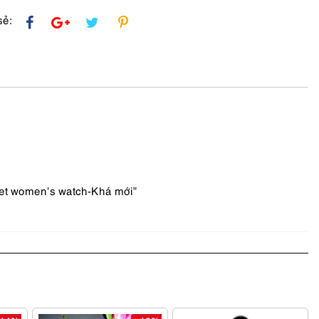
sẻ:
let women’s watch-Khá mới”