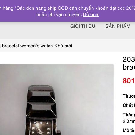
 hàng *Các đơn hàng ship COD cần chuyển khoản đặt cọc 20% giá
miễn phí vận chuyển.
Bỏ qua
GIỚI THIỆU
SẢN PHẨM
 bracelet women’s watch-Khá mới
203
bra
80
Thươn
Chất 
Thông
6.8mm
Mô tả