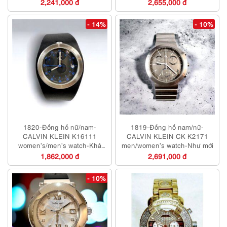
2,241,000 đ
2,655,000 đ
- 14%
- 10%
1820-Đồng hồ nữ/nam-
1819-Đồng hồ nam/nữ-
CALVIN KLEIN K16111
CALVIN KLEIN CK K2171
women’s/men’s watch-Khá
men/women’s watch-Như mới
mới/Chưa sử dụng
1,862,000 đ
2,691,000 đ
- 10%