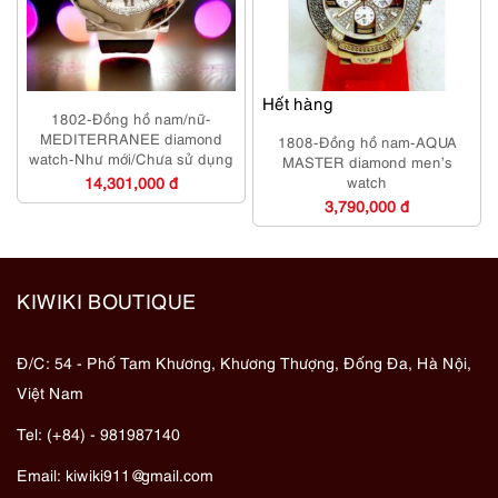
Hết hàng
1802-Đồng hồ nam/nữ-
MEDITERRANEE diamond
1808-Đồng hồ nam-AQUA
watch-Như mới/Chưa sử dụng
MASTER diamond men’s
14,301,000 đ
watch
3,790,000 đ
KIWIKI BOUTIQUE
Đ/C: 54 - Phố Tam Khương, Khương Thượng, Đống Đa, Hà Nội,
Việt Nam
Tel: (+84) - 981987140
Email:
kiwiki911@gmail.com