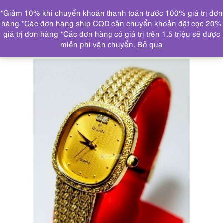
0
*Giảm 10% khi chuyển khoản thanh toán trước 100% giá trị đơn
DANH MỤC
hàng *Các đơn hàng ship COD cần chuyển khoản đặt cọc 20%
giá trị đơn hàng *Các đơn hàng có giá trị trên 1.5 triệu sẽ được
Trang chủ
ĐỒNG HỒ
2037-Đồng hồ nữ-ELGIN
miễn phí vận chuyển.
Bỏ qua
diamond women’s watch