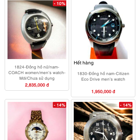
- 10%
Hết hàng
1824-Đồng hồ nữ/nam-
COACH women/men’s watch-
1830-Đồng hồ nam-Citizen
Mới/Chưa sử dụng
Eco Drive men’s watch
2,835,000 đ
1,950,000 đ
- 14%
- 14%