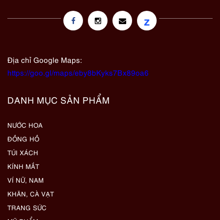
z
Địa chỉ Google Maps:
https://goo.gl/maps/eby8bKyks7Bx89oa6
DANH MỤC SẢN PHẨM
NƯỚC HOA
ĐỒNG HỒ
TÚI XÁCH
KÍNH MẮT
VÍ NỮ, NAM
KHĂN, CÀ VẠT
TRANG SỨC