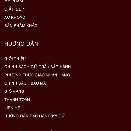
MỸ PHẨM
GIẦY, DÉP
ÁO KHOÁC
SẢN PHẨM KHÁC
HƯỚNG DẪN
GIỚI THIỆU
CHÍNH SÁCH GỬI TRẢ / BẢO HÀNH
PHƯƠNG THỨC GIAO NHẬN HÀNG
CHÍNH SÁCH BẢO MẬT
GIỎ HÀNG
THANH TOÁN
LIÊN HỆ
HƯỚNG DẪN BÁN HÀNG KÝ GỬI