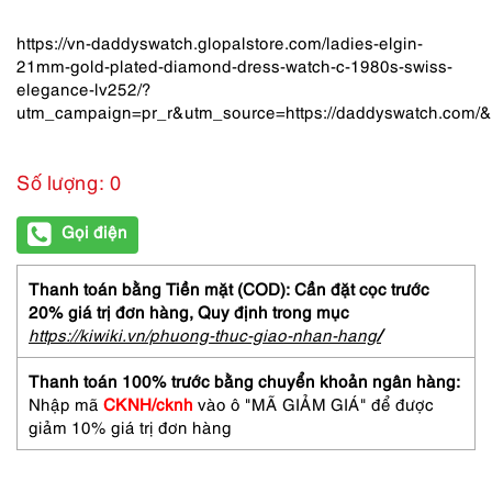
https://vn-daddyswatch.glopalstore.com/ladies-elgin-
21mm-gold-plated-diamond-dress-watch-c-1980s-swiss-
elegance-lv252/?
utm_campaign=pr_r&utm_source=https://daddyswatch.com
Số lượng: 0
Gọi điện
Thanh toán bằng Tiền mặt (COD): Cần đặt cọc trước
20% giá trị đơn hàng,
Quy định trong mục
https://kiwiki.vn/phuong-thuc-giao-nhan-hang
/
Thanh toán 100% trước bằng chuyển khoản ngân hàng:
Nhập mã
CKNH/cknh
vào ô "MÃ GIẢM GIÁ" để được
giảm 10% giá trị đơn hàng