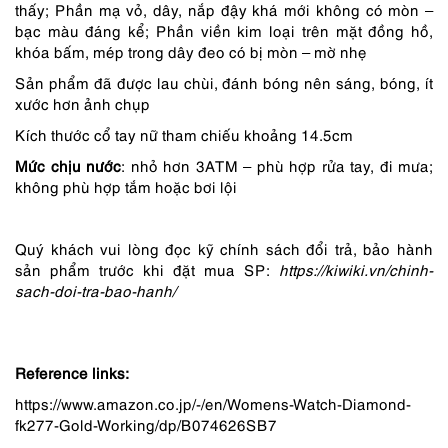
thấy; Phần mạ vỏ, dây, nắp đậy khá mới không có mòn –
bạc màu đáng kể; Phần viền kim loại trên mặt đồng hồ,
khóa bấm, mép trong dây đeo có bị mòn – mờ nhẹ
Sản phẩm đã được lau chùi, đánh bóng nên sáng, bóng, ít
xước hơn ảnh chụp
Kích thước cổ tay nữ tham chiếu khoảng 14.5cm
Mức chịu nước
: nhỏ hơn 3ATM – phù hợp rửa tay, đi mưa;
không phù hợp tắm hoặc bơi lội
Quý khách vui lòng đọc kỹ chính sách đổi trả, bảo hành
sản phẩm trước khi đặt mua SP:
https://kiwiki.vn/chinh-
sach-doi-tra-bao-hanh/
Reference links:
https://www.amazon.co.jp/-/en/Womens-Watch-Diamond-
fk277-Gold-Working/dp/B074626SB7