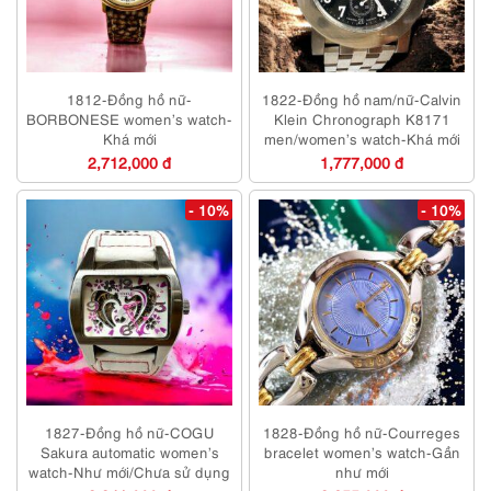
1812-Đồng hồ nữ-
1822-Đồng hồ nam/nữ-Calvin
BORBONESE women’s watch-
Klein Chronograph K8171
Khá mới
men/women’s watch-Khá mới
2,712,000 đ
1,777,000 đ
- 10%
- 10%
1827-Đồng hồ nữ-COGU
1828-Đồng hồ nữ-Courreges
Sakura automatic women’s
bracelet women’s watch-Gần
watch-Như mới/Chưa sử dụng
như mới