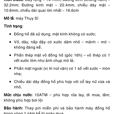
2,790,000 ₫.
là:
32.2mm; Đường kính mặt ~ 22.4mm, chiều dày mặt ~
2,511,000 ₫.
10.6mm, chiều dài quai lớn nhất ~ 16.6cm
Mô tả
: máy Thụy Sĩ
Tình trạng
:
Đồng hồ đã sử dụng, mặt kính không có xước;
Vỏ, dây, nắp đậy có xước dăm nhỏ – mảnh – mờ –
không đáng kể;
Phần thép mặt vỏ đồng hồ (góc 16h) – vỏ thép có 1
vết xước lõm như ảnh chụp mô tả;
Phần mặt ngoài (vị trí nút vặn) có 1 số vết xước – mòn
nhẹ;
Chiều dài dây đồng hồ phù hợp với cổ tay nữ vừa và
nhỏ.
Mức chịu nước
: 10ATM – phù hợp rửa tay, đi mưa, tắm;
không phù hợp bơi lội
Bảo hành:
Thay pin miễn phí và bảo hành máy đồng hồ
trong vòng 1 năm kể từ ngày mua.