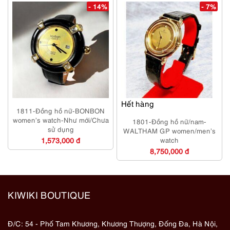
- 14%
- 7%
Hết hàng
1811-Đồng hồ nữ-BONBON
women’s watch-Như mới/Chưa
1801-Đồng hồ nữ/nam-
sử dụng
WALTHAM GP women/men’s
1,573,000 đ
watch
8,750,000 đ
KIWIKI BOUTIQUE
Đ/C: 54 - Phố Tam Khương, Khương Thượng, Đống Đa, Hà Nội,