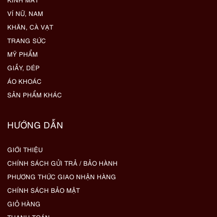
VÍ NỮ, NAM
KHĂN, CÀ VẠT
TRANG SỨC
MỸ PHẨM
GIẦY, DÉP
ÁO KHOÁC
SẢN PHẨM KHÁC
HƯỚNG DẪN
GIỚI THIỆU
CHÍNH SÁCH GỬI TRẢ / BẢO HÀNH
PHƯƠNG THỨC GIAO NHẬN HÀNG
CHÍNH SÁCH BẢO MẬT
GIỎ HÀNG