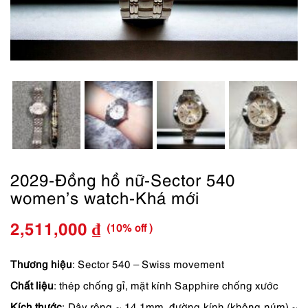
2029-Đồng hồ nữ-Sector 540
women’s watch-Khá mới
(10% off )
2,511,000
₫
Giá
Giá
gốc
hiện
Thương hiệu
: Sector 540 – Swiss movement
Chất liệu
: thép chống gỉ, mặt kính Sapphire chống xước
là:
tại
Kích thước
: Dây rộng ~ 14.1mm, đường kính (không núm) ~