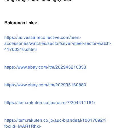
Reference links:
https://us.vestiairecollective.com/men-
accessories/watches/sector/silver-steel-sector-watch-
41700316.shtml
https://www.ebay.com/itm/202943210833
https://www.ebay.com/itm/202995160880
https://item.rakuten.co.jp/auc-e-7/204411181/
https://item.rakuten.co.jp/auc-brandeal/10017692/?
fbclid=IwAR1Rhkj-