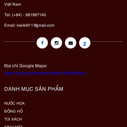
Việt Nam
Tel: (+84) - 981987140
Email:
kiwiki911@gmail.com
z
Địa chỉ Google Maps:
https://goo.gl/maps/eby8bKyks7Bx89oa6
DANH MỤC SẢN PHẨM
NƯỚC HOA
ĐỒNG HỒ
TÚI XÁCH
KÍNH MẮT