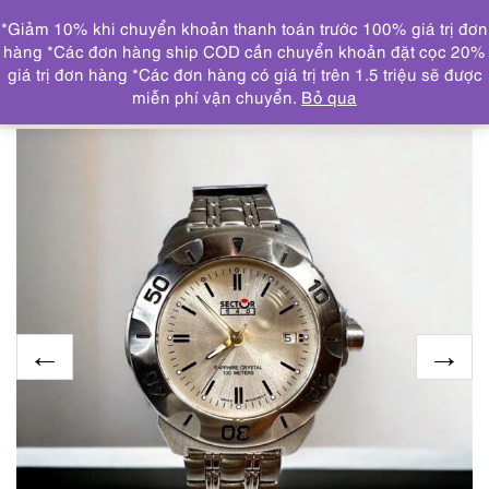
0
*Giảm 10% khi chuyển khoản thanh toán trước 100% giá trị đơn
DANH MỤC
hàng *Các đơn hàng ship COD cần chuyển khoản đặt cọc 20%
giá trị đơn hàng *Các đơn hàng có giá trị trên 1.5 triệu sẽ được
Trang chủ
ĐỒNG HỒ
2029-Đồng hồ nữ-Sector 540
miễn phí vận chuyển.
Bỏ qua
women’s watch-Khá mới