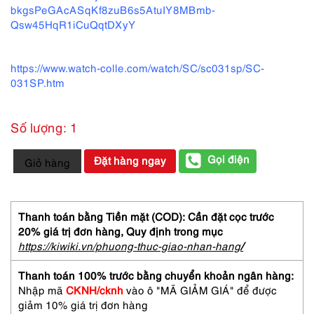
bkgsPeGAcASqKf8zuB6s5AtuIY8MBmb-
Qsw45HqR1iCuQqtDXyY
https://www.watch-colle.com/watch/SC/sc031sp/SC-
031SP.htm
Số lượng: 1
2029-
Gọi điện
Đặt hàng ngay
Giỏ hàng
Đồng
hồ
nữ-
Sector
Thanh toán bằng Tiền mặt (COD): Cần đặt cọc trước
540
20% giá trị đơn hàng,
Quy định trong mục
women's
https://kiwiki.vn/phuong-thuc-giao-nhan-hang
/
watch-
Khá
Thanh toán 100% trước bằng chuyển khoản ngân hàng:
mới
Nhập mã
CKNH/cknh
vào ô "MÃ GIẢM GIÁ" để được
số
giảm 10% giá trị đơn hàng