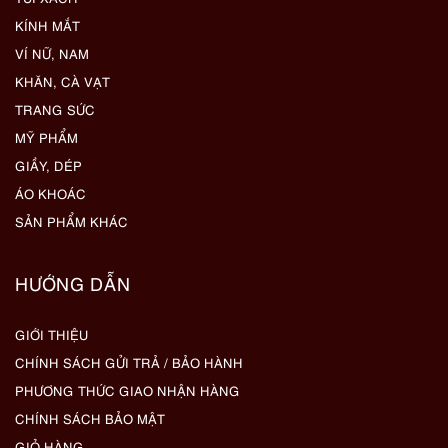
KÍNH MẮT
VÍ NỮ, NAM
KHĂN, CÀ VẠT
TRANG SỨC
MỸ PHẨM
GIẦY, DÉP
ÁO KHOÁC
SẢN PHẨM KHÁC
HƯỚNG DẪN
GIỚI THIỆU
CHÍNH SÁCH GỬI TRẢ / BẢO HÀNH
PHƯƠNG THỨC GIAO NHẬN HÀNG
CHÍNH SÁCH BẢO MẬT
GIỎ HÀNG