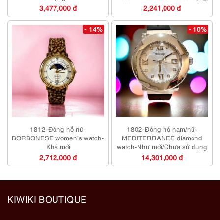
3,477,000 đ
2,241,000 đ
- 14%
- 10%
1812-Đồng hồ nữ-
1802-Đồng hồ nam/nữ-
BORBONESE women’s watch-
MEDITERRANEE diamond
Khá mới
watch-Như mới/Chưa sử dụng
2,712,000 đ
14,301,000 đ
KIWIKI BOUTIQUE