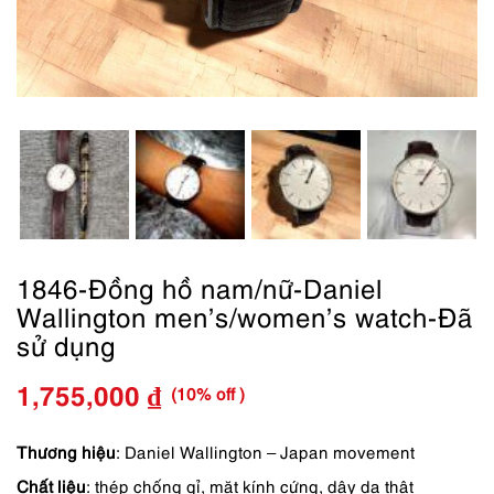
1846-Đồng hồ nam/nữ-Daniel
Wallington men’s/women’s watch-Đã
sử dụng
(10% off )
1,755,000
₫
Giá
Giá
gốc
hiện
Thương hiệu
: Daniel Wallington – Japan movement
Chất liệu
: thép chống gỉ, mặt kính cứng, dây da thật
là:
tại