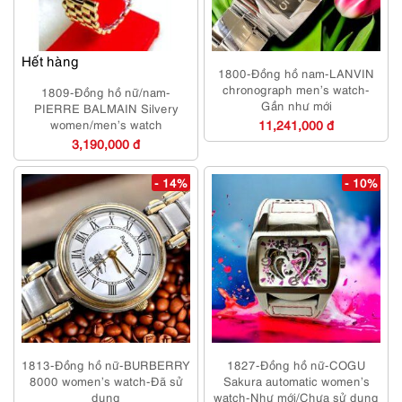
Hết hàng
1800-Đồng hồ nam-LANVIN
chronograph men’s watch-
1809-Đồng hồ nữ/nam-
Gần như mới
PIERRE BALMAIN Silvery
women/men’s watch
11,241,000 đ
3,190,000 đ
- 14%
- 10%
1813-Đồng hồ nữ-BURBERRY
1827-Đồng hồ nữ-COGU
8000 women’s watch-Đã sử
Sakura automatic women’s
dụng
watch-Như mới/Chưa sử dụng