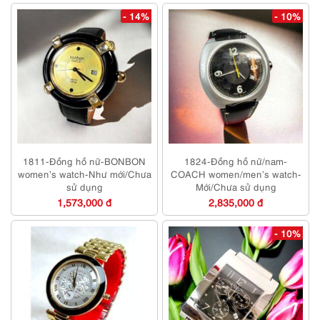
- 14%
- 10%
1811-Đồng hồ nữ-BONBON
1824-Đồng hồ nữ/nam-
women’s watch-Như mới/Chưa
COACH women/men’s watch-
sử dụng
Mới/Chưa sử dụng
1,573,000 đ
2,835,000 đ
- 10%