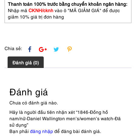
Đã
Thanh toán 100% trước bằng chuyển khoản ngân hàng:
sử
Nhập mã
CKNH/cknh
vào ô "MÃ GIẢM GIÁ" để được
dụng
giảm 10% giá trị đơn hàng
số
lượng
Chia sẻ:
Đánh giá (0)
Đánh giá
Chưa có đánh giá nào.
Hãy là người đầu tiên nhận xét “1846-Đồng hồ
nam/nữ-Daniel Wallington men’s/women’s watch-Đã
sử dụng”
Bạn phải
đăng nhập
để đăng bài đánh giá.