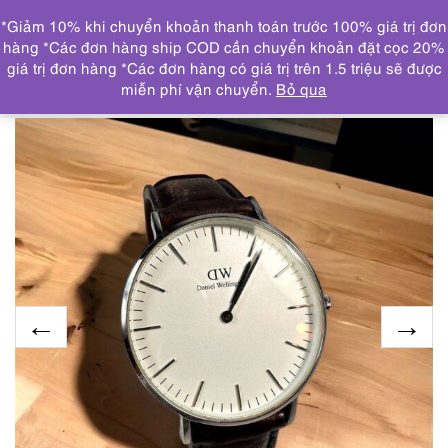
0
*Giảm 10% khi chuyển khoản thanh toán trước 100% giá trị đơn
DANH MỤC
hàng *Các đơn hàng ship COD cần chuyển khoản đặt cọc 20%
giá trị đơn hàng *Các đơn hàng có giá trị trên 1.5 triệu sẽ được
Trang chủ
ĐỒNG HỒ
1846-Đồng hồ nam/nữ-Daniel
miễn phí vận chuyển.
Bỏ qua
Wallington men’s/women’s watch-Đã sử dụng