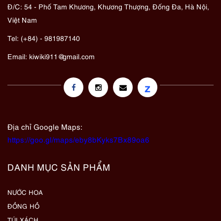
Đ/C: 54 - Phố Tam Khương, Khương Thượng, Đống Đa, Hà Nội,
Việt Nam
Tel: (+84) - 981987140
Email:
kiwiki911@gmail.com
z
Địa chỉ Google Maps:
https://goo.gl/maps/eby8bKyks7Bx89oa6
DANH MỤC SẢN PHẨM
NƯỚC HOA
ĐỒNG HỒ
TÚI XÁCH