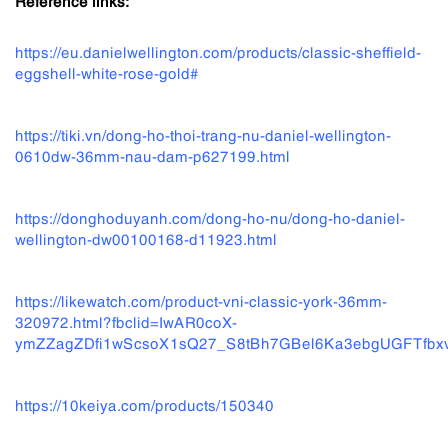
Reference links:
https://eu.danielwellington.com/products/classic-sheffield-
eggshell-white-rose-gold#
https://tiki.vn/dong-ho-thoi-trang-nu-daniel-wellington-
0610dw-36mm-nau-dam-p627199.html
https://donghoduyanh.com/dong-ho-nu/dong-ho-daniel-
wellington-dw00100168-d11923.html
https://likewatch.com/product-vni-classic-york-36mm-
320972.html?fbclid=IwAR0coX-
ymZZagZDfi1wScsoX1sQ27_S8tBh7GBel6Ka3ebgUGFTfbx
https://10keiya.com/products/150340