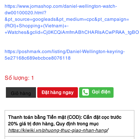
https://www.jomashop.com/daniel-wellington-watch-
dw00100020.html?
&pt_source=googleads&pt_medium=cpc&pt_campaign=
(ROI)+Shopping+(Vietnam)+-
+Watches&gclid=Cj0KCQiAmfmABhCHARIsACwPRAA_tgBO
https://poshmark.com/listing/Daniel-Wellington-keyring-
5e27168c689ebcbce8076118
Số lượng: 1
1846-
Gọi điện
Đặt hàng ngay
Giỏ hàng
Đồng
hồ
nam/nữ-
Daniel
Thanh toán bằng Tiền mặt (COD): Cần đặt cọc trước
Wallington
20% giá trị đơn hàng,
Quy định trong mục
men's/women's
https://kiwiki.vn/phuong-thuc-giao-nhan-hang
/
watch-