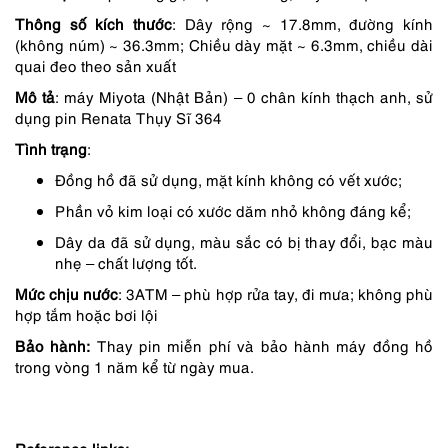
Thông số kích thước
: Dây rộng ~ 17.8mm, đường kính
1,950,000 ₫.
là:
(không núm) ~ 36.3mm; Chiều dày mặt ~ 6.3mm, chiều dài
1,755,000 ₫.
quai đeo theo sản xuất
Mô tả
: máy Miyota (Nhật Bản) – 0 chân kính thạch anh, sử
dụng pin Renata Thụy Sĩ 364
Tình trạng
:
Đồng hồ đã sử dụng, mặt kính không có vết xước;
Phần vỏ kim loại có xước dăm nhỏ không đáng kể;
Dây da đã sử dụng, màu sắc có bị thay đổi, bạc màu
nhẹ – chất lượng tốt.
Mức chịu nước
: 3ATM – phù hợp rửa tay, đi mưa; không phù
hợp tắm hoặc bơi lội
Bảo hành:
Thay pin miễn phí và bảo hành máy đồng hồ
trong vòng 1 năm kể từ ngày mua.