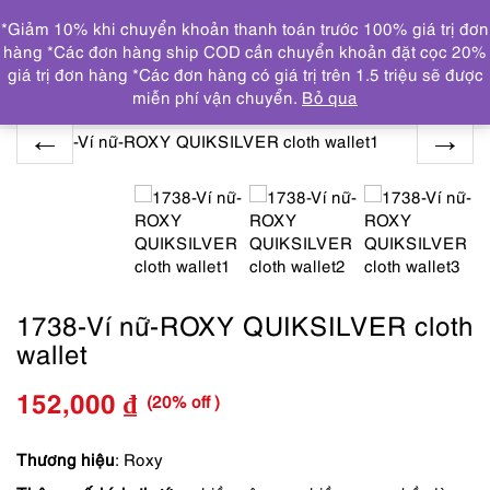
0
*Giảm 10% khi chuyển khoản thanh toán trước 100% giá trị đơn
DANH MỤC
hàng *Các đơn hàng ship COD cần chuyển khoản đặt cọc 20%
giá trị đơn hàng *Các đơn hàng có giá trị trên 1.5 triệu sẽ được
Trang chủ
TOÀN BỘ SẢN PHẨM
1738-Ví nữ-ROXY
miễn phí vận chuyển.
Bỏ qua
QUIKSILVER cloth wallet
1738-Ví nữ-ROXY QUIKSILVER cloth
wallet
(20% off )
152,000
₫
Giá
Giá
gốc
hiện
Thương hiệu
: Roxy