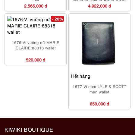
dụng/Khá mới
2,565,000 đ
4,922,000 đ
- 20%
1676-Ví vuông nữ-MARIE
CLAIRE 88318 wallet
520,000 đ
Hết hàng
1677-Ví nam-LYLE & SCOTT
men wallet
650,000 đ
KIWIKI BOUTIQUE