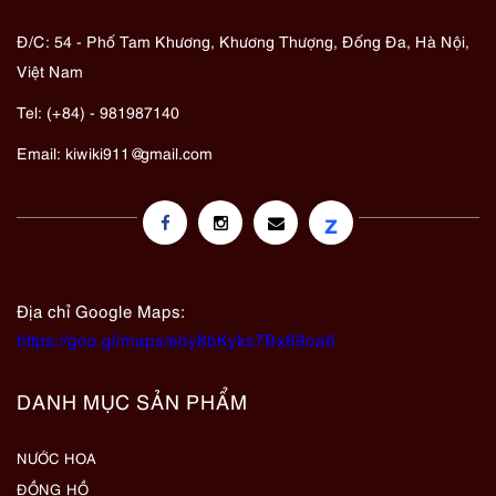
Đ/C: 54 - Phố Tam Khương, Khương Thượng, Đống Đa, Hà Nội,
Việt Nam
Tel: (+84) - 981987140
Email:
kiwiki911@gmail.com
z
Địa chỉ Google Maps:
https://goo.gl/maps/eby8bKyks7Bx89oa6
DANH MỤC SẢN PHẨM
NƯỚC HOA
ĐỒNG HỒ