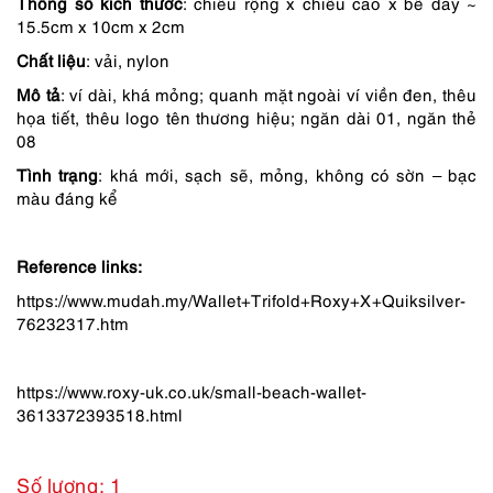
Thông số kích thước
: chiều rộng x chiều cao x bề dày ~
là:
tại
15.5cm x 10cm x 2cm
190,000 ₫.
là:
Chất liệu
: vải, nylon
152,000 ₫.
Mô tả
: ví dài, khá mỏng; quanh mặt ngoài ví viền đen, thêu
họa tiết, thêu logo tên thương hiệu; ngăn dài 01, ngăn thẻ
08
Tình trạng
: khá mới, sạch sẽ, mỏng, không có sờn – bạc
màu đáng kể
Reference links:
https://www.mudah.my/Wallet+Trifold+Roxy+X+Quiksilver-
76232317.htm
https://www.roxy-uk.co.uk/small-beach-wallet-
3613372393518.html
Số lượng: 1