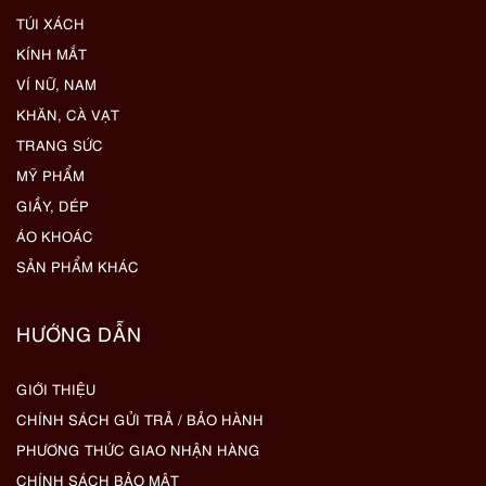
TÚI XÁCH
KÍNH MẮT
VÍ NỮ, NAM
KHĂN, CÀ VẠT
TRANG SỨC
MỸ PHẨM
GIẦY, DÉP
ÁO KHOÁC
SẢN PHẨM KHÁC
HƯỚNG DẪN
GIỚI THIỆU
CHÍNH SÁCH GỬI TRẢ / BẢO HÀNH
PHƯƠNG THỨC GIAO NHẬN HÀNG
CHÍNH SÁCH BẢO MẬT