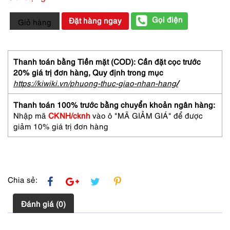
1738-
Gọi điện
Đặt hàng ngay
Giỏ hàng
Ví
nữ-
ROXY
QUIKSILVER
Thanh toán bằng Tiền mặt (COD): Cần đặt cọc trước
cloth
20% giá trị đơn hàng,
Quy định trong mục
wallet
https://kiwiki.vn/phuong-thuc-giao-nhan-hang
/
số
lượng
Thanh toán 100% trước bằng chuyển khoản ngân hàng:
Nhập mã
CKNH/cknh
vào ô "MÃ GIẢM GIÁ" để được
giảm 10% giá trị đơn hàng
Chia sẻ:
Đánh giá (0)