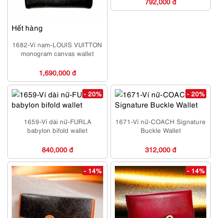
792,000 đ
Hết hàng
1682-Ví nam-LOUIS VUITTON
monogram canvas wallet
1,690,000 đ
- 20%
- 20%
1659-Ví dài nữ-FURLA
1671-Ví nữ-COACH Signature
babylon bifold wallet
Buckle Wallet
840,000 đ
312,000 đ
- 14%
- 14%