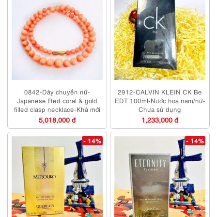
0842-Dây chuyền nữ-
2912-CALVIN KLEIN CK Be
Japanese Red coral & gold
EDT 100ml-Nước hoa nam/nữ-
filled clasp necklace-Khá mới
Chưa sử dụng
5,018,000 đ
1,233,000 đ
- 14%
- 14%