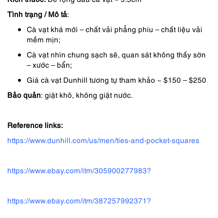
2,890,000 ₫.
là:
Tình trạng / Mô tả
:
2,048,000 ₫.
Cà vạt khá mới – chất vải phẳng phiu – chất liệu vải
mềm mịn;
Cà vạt nhìn chung sạch sẽ, quan sát không thấy sờn
– xước – bẩn;
Giá cà vạt Dunhill tương tự tham khảo ~ $150 – $250
Bảo quản
: giặt khô, không giặt nước.
Reference links:
https://www.dunhill.com/us/men/ties-and-pocket-squares
https://www.ebay.com/itm/305900277983?
https://www.ebay.com/itm/387257992371?