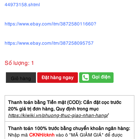
44973158.shtml
https://www.ebay.com/itm/387258011660?
https://www.ebay.com/itm/387258095757
Số lượng: 1
1276-
Gọi điện
Đặt hàng ngay
Giỏ hàng
Caravat-
DUNHILL
silk
tie-
Thanh toán bằng Tiền mặt (COD): Cần đặt cọc trước
Gần
20% giá trị đơn hàng,
Quy định trong mục
như
https://kiwiki.vn/phuong-thuc-giao-nhan-hang
/
mới
số
Thanh toán 100% trước bằng chuyển khoản ngân hàng:
lượng
Nhập mã
CKNH/cknh
vào ô "MÃ GIẢM GIÁ" để được