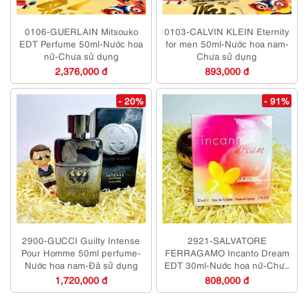
0106-GUERLAIN Mitsouko
0103-CALVIN KLEIN Eternity
EDT Perfume 50ml-Nước hoa
for men 50ml-Nước hoa nam-
nữ-Chưa sử dụng
Chưa sử dụng
2,376,000 đ
893,000 đ
- 20%
- 91%
2900-GUCCI Guilty Intense
2921-SALVATORE
Pour Homme 50ml perfume-
FERRAGAMO Incanto Dream
Nước hoa nam-Đã sử dụng
EDT 30ml-Nước hoa nữ-Chưa
sử dụng
1,720,000 đ
808,000 đ