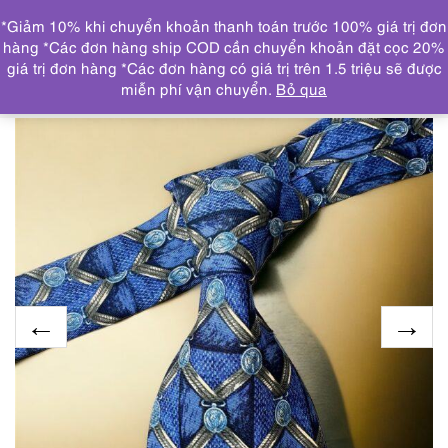
0
*Giảm 10% khi chuyển khoản thanh toán trước 100% giá trị đơn
DANH MỤC
hàng *Các đơn hàng ship COD cần chuyển khoản đặt cọc 20%
giá trị đơn hàng *Các đơn hàng có giá trị trên 1.5 triệu sẽ được
Trang chủ
KHĂN, CÀ VẠT
CRAVAT/CÀ VẠT
1276-
miễn phí vận chuyển.
Bỏ qua
Caravat-DUNHILL silk tie-Gần như mới