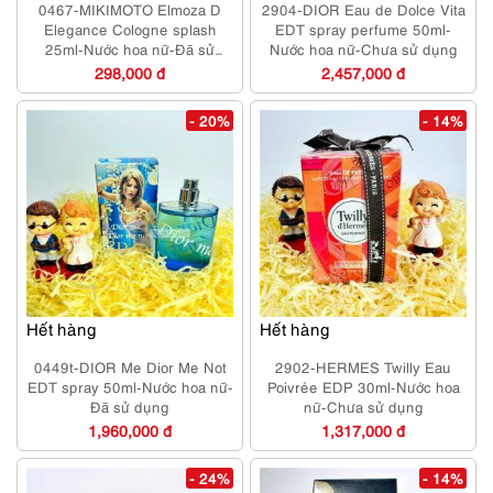
0467-MIKIMOTO Elmoza D
2904-DIOR Eau de Dolce Vita
Elegance Cologne splash
EDT spray perfume 50ml-
25ml-Nước hoa nữ-Đã sử
Nước hoa nữ-Chưa sử dụng
dụng
298,000 đ
2,457,000 đ
- 20%
- 14%
Hết hàng
Hết hàng
0449t-DIOR Me Dior Me Not
2902-HERMES Twilly Eau
EDT spray 50ml-Nước hoa nữ-
Poivrée EDP 30ml-Nước hoa
Đã sử dụng
nữ-Chưa sử dụng
1,960,000 đ
1,317,000 đ
- 24%
- 14%