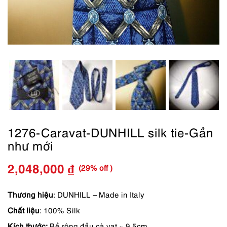
1276-Caravat-DUNHILL silk tie-Gần
như mới
(29% off )
2,048,000
₫
Giá
Giá
gốc
hiện
Thương hiệu
: DUNHILL – Made in Italy
Chất liệu
: 100% Silk
là:
tại
Kích thước:
Bề rộng đầu cà vạt ~ 9.5cm