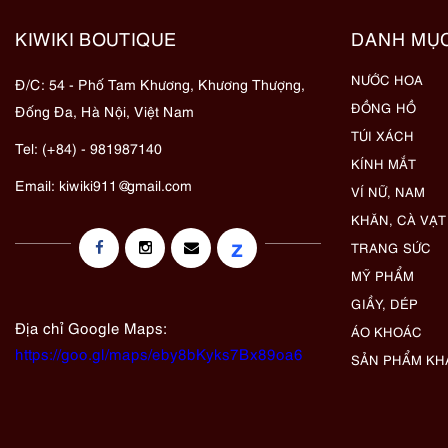
KIWIKI BOUTIQUE
DANH MỤ
NƯỚC HOA
Đ/C: 54 - Phố Tam Khương, Khương Thượng,
ĐỒNG HỒ
Đống Đa, Hà Nội, Việt Nam
TÚI XÁCH
Tel: (+84) - 981987140
KÍNH MẮT
Email:
kiwiki911@gmail.com
VÍ NỮ, NAM
KHĂN, CÀ VẠT
z
TRANG SỨC
MỸ PHẨM
GIẦY, DÉP
Địa chỉ Google Maps:
ÁO KHOÁC
https://goo.gl/maps/eby8bKyks7Bx89oa6
SẢN PHẨM KH