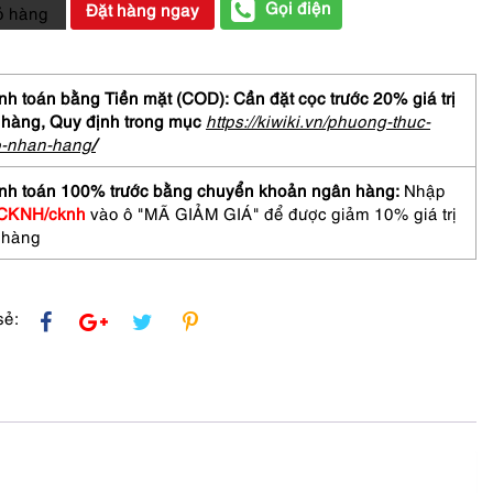
Gọi điện
Đặt hàng ngay
ỏ hàng
at/Cài
h toán bằng Tiền mặt (COD): Cần đặt cọc trước 20% giá trị
 hàng,
Quy định trong mục
https://kiwiki.vn/phuong-thuc-
o-nhan-hang
/
tone
nh toán 100% trước bằng chuyển khoản ngân hàng:
Nhập
CKNH/cknh
vào ô "MÃ GIẢM GIÁ" để được giảm 10% giá trị
 hàng
sẻ: