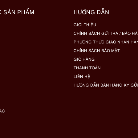
C SẢN PHẨM
HƯỚNG DẪN
GIỚI THIỆU
CHÍNH SÁCH GỬI TRẢ / BẢO H
PHƯƠNG THỨC GIAO NHẬN HÀ
CHÍNH SÁCH BẢO MẬT
GIỎ HÀNG
THANH TOÁN
LIÊN HỆ
HƯỚNG DẪN BÁN HÀNG KÝ GỬI
ÁC