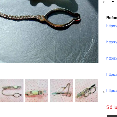
Refer
https
https
https
https
https
Số l