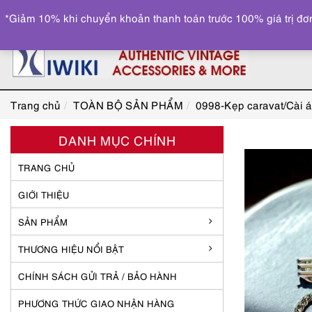
*Giảm 10% khi chuyển khoản thanh toán trước 100% giá trị đơn
Trang chủ
TOÀN BỘ SẢN PHẨM
0998-Kẹp caravat/Cài á
DANH MỤC CHÍNH
TRANG CHỦ
GIỚI THIỆU
SẢN PHẨM
THƯƠNG HIỆU NỔI BẬT
CHÍNH SÁCH GỬI TRẢ / BẢO HÀNH
PHƯƠNG THỨC GIAO NHẬN HÀNG