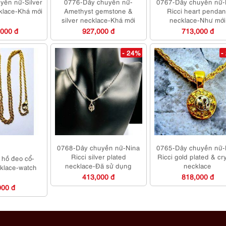
yền nữ-Silver
0776-Dây chuyền nữ-
0767-Dây chuyền nữ-
klace-Khá mới
Amethyst gemstone &
Ricci heart pendan
silver necklace-Khá mới
necklace-Như mới
,000 đ
927,000 đ
713,000 đ
- 24%
-
0768-Dây chuyền nữ-Nina
0765-Dây chuyền nữ-
Ricci silver plated
Ricci gold plated & cry
hồ đeo cổ-
necklace-Đã sử dụng
necklace
cklace-watch
413,000 đ
818,000 đ
000 đ