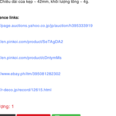
Chiều dài của kẹp ~ 42mm, khối lượng tổng ~ 4g.
ence links:
://page.auctions.yahoo.co.jp/jp/auction/h395333919
://en.pinkoi.com/product/SeTAgDA2
://en.pinkoi.com/product/cDntymMs
://www.ebay.ph/itm/395081282302
://r-deco.jp/record/12615.html
ượng: 1