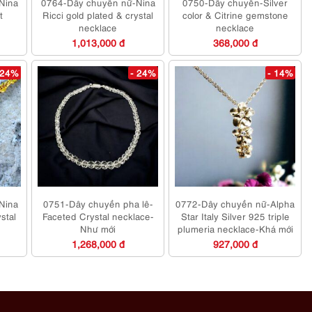
Nina
0764-Dây chuyền nữ-Nina
0750-Dây chuyền-Silver
t
Ricci gold plated & crystal
color & Citrine gemstone
necklace
necklace
1,013,000 đ
368,000 đ
 24%
- 24%
- 14%
Nina
0751-Dây chuyền pha lê-
0772-Dây chuyền nữ-Alpha
stal
Faceted Crystal necklace-
Star Italy Silver 925 triple
Như mới
plumeria necklace-Khá mới
1,268,000 đ
927,000 đ