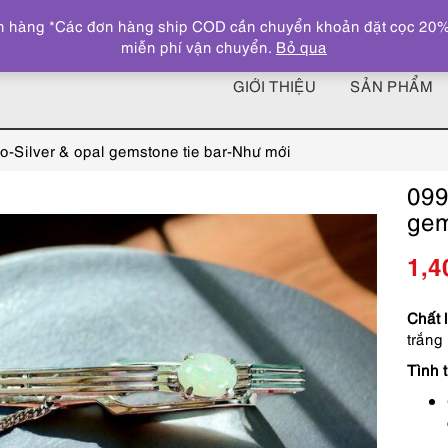
 hàng *Các đơn hàng ship COD cần chuyển khoản đặt cọc 20% giá
miễn phí vận chuyển.
Bỏ qua
GIỚI THIỆU
SẢN PHẨM
o-Silver & opal gemstone tie bar-Như mới
099
gem
1,4
Chất l
trắng
Tình t