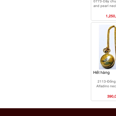
0773-Dây chu
and pearl nec
1,250
Hết hàng
2113-Đồng 
Alfadino ne
390,