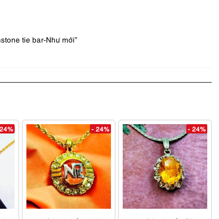
stone tie bar-Như mới”
 24%
- 24%
- 24%