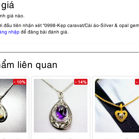
giá
nh giá nào.
i đầu tiên nhận xét “0998-Kẹp caravat/Cài áo-Silver & opal gem
ăng nhập
để đăng bài đánh giá.
ẩm liên quan
- 10%
- 14%
-