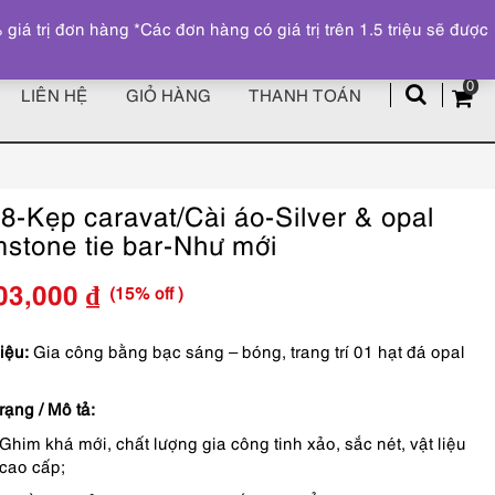
Đăng ký
Tài khoản
z
 trị đơn hàng *Các đơn hàng có giá trị trên 1.5 triệu sẽ được
0
LIÊN HỆ
GIỎ HÀNG
THANH TOÁN
8-Kẹp caravat/Cài áo-Silver & opal
stone tie bar-Như mới
(15% off )
03,000
₫
Giá
Giá
gốc
hiện
iệu:
Gia công bằng bạc sáng – bóng, trang trí 01 hạt đá opal
là:
tại
rạng / Mô tả:
1,650,000 ₫.
là:
Ghim khá mới, chất lượng gia công tinh xảo, sắc nét, vật liệu
1,403,000 ₫.
cao cấp;