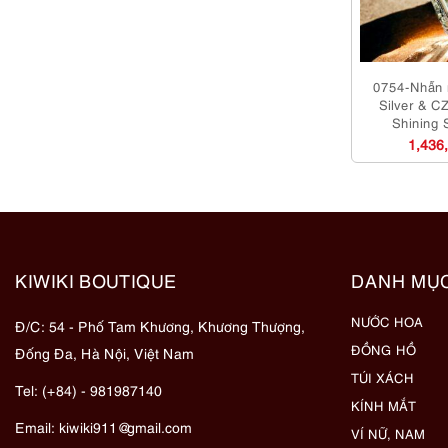
0754-Nhẫn 
Silver & C
Shining 
1,436
KIWIKI BOUTIQUE
DANH MỤ
NƯỚC HOA
Đ/C: 54 - Phố Tam Khương, Khương Thượng,
ĐỒNG HỒ
Đống Đa, Hà Nội, Việt Nam
TÚI XÁCH
Tel: (+84) - 981987140
KÍNH MẮT
Email:
kiwiki911@gmail.com
VÍ NỮ, NAM