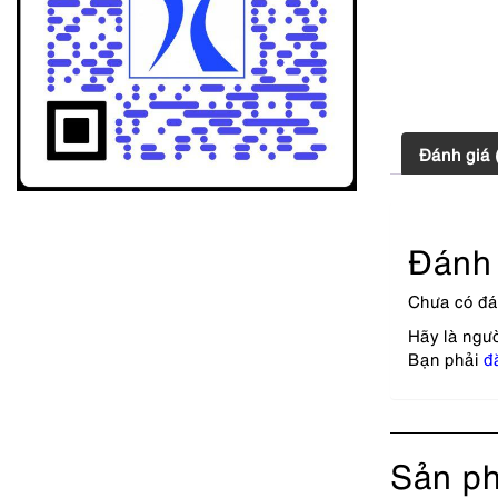
Đánh giá 
Đánh 
Chưa có đá
Hãy là ngườ
Bạn phải
đ
Sản ph