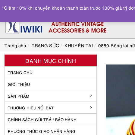
*Giảm 10% khi chuyển khoản thanh toán trước 100% giá trị đơn
Trang chủ
TRANG SỨC
KHUYÊN TAI
0880-Bông tai nữ
DANH MỤC CHÍNH
TRANG CHỦ
GIỚI THIỆU
SẢN PHẨM
THƯƠNG HIỆU NỔI BẬT
CHÍNH SÁCH GỬI TRẢ / BẢO HÀNH
PHƯƠNG THỨC GIAO NHẬN HÀNG