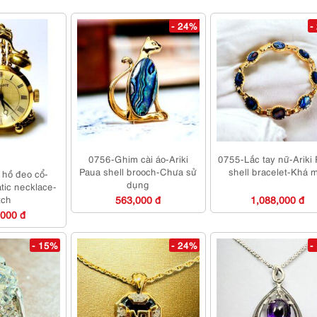
- 24%
-
0756-Ghim cài áo-Ariki
0755-Lắc tay nữ-Ariki
Paua shell brooch-Chưa sử
shell bracelet-Khá 
hồ đeo cổ-
dụng
tic necklace-
tch
563,000 đ
1,088,000 đ
,000 đ
- 15%
- 24%
-