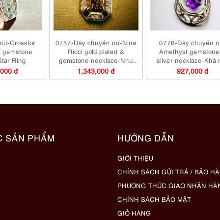
nữ-Crossfor
0757-Dây chuyền nữ-Nina
0776-Dây chuyền n
Z gemstone
Ricci gold plated &
Amethyst gemstone
Star Ring
gemstone necklace-Như
silver necklace-Khá 
mới
,000 đ
1,343,000 đ
927,000 đ
C SẢN PHẨM
HƯỚNG DẪN
GIỚI THIỆU
CHÍNH SÁCH GỬI TRẢ / BẢO H
PHƯƠNG THỨC GIAO NHẬN HÀ
CHÍNH SÁCH BẢO MẬT
GIỎ HÀNG