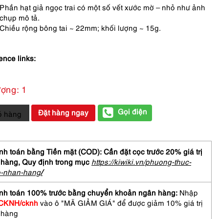
Phần hạt giả ngọc trai có một số vết xước mờ – nhỏ như ảnh
chụp mô tả.
Chiều rộng bông tai ~ 22mm; khối lượng ~ 15g.
ence links:
ượng: 1
Gọi điện
Đặt hàng ngay
ỏ hàng
h toán bằng Tiền mặt (COD): Cần đặt cọc trước 20% giá trị
 hàng,
Quy định trong mục
https://kiwiki.vn/phuong-thuc-
o-nhan-hang
/
d
nh toán 100% trước bằng chuyển khoản ngân hàng:
Nhập
gs-
CKNH/cknh
vào ô "MÃ GIẢM GIÁ" để được giảm 10% giá trị
 hàng