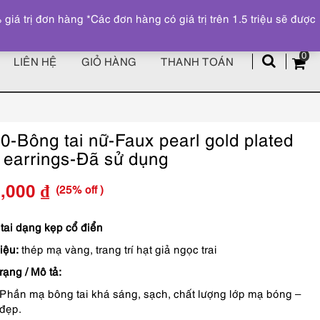
Đăng ký
Tài khoản
z
 trị đơn hàng *Các đơn hàng có giá trị trên 1.5 triệu sẽ được
0
LIÊN HỆ
GIỎ HÀNG
THANH TOÁN
0-Bông tai nữ-Faux pearl gold plated
p earrings-Đã sử dụng
(25% off )
3,000
₫
Giá
Giá
gốc
hiện
tai dạng kẹp cổ điển
iệu:
thép mạ vàng, trang trí hạt giả ngọc trai
là:
tại
rạng / Mô tả:
150,000 ₫.
là:
Phần mạ bông tai khá sáng, sạch, chất lượng lớp mạ bóng –
113,000 ₫.
đẹp.