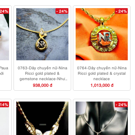
 24%
- 24%
- 24%
 Paua
0763-Dây chuyền nữ-Nina
0764-Dây chuyền nữ-Nina
mới
Ricci gold plated &
Ricci gold plated & crystal
gemstone necklace-Như
necklace
mới
938,000 đ
1,013,000 đ
 14%
- 24%