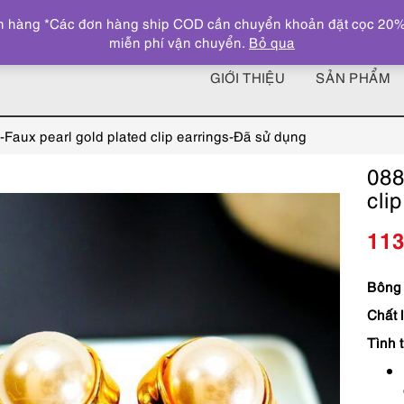
 hàng *Các đơn hàng ship COD cần chuyển khoản đặt cọc 20% giá
miễn phí vận chuyển.
Bỏ qua
GIỚI THIỆU
SẢN PHẨM
-Faux pearl gold plated clip earrings-Đã sử dụng
088
cli
11
Bông 
Chất l
Tình t