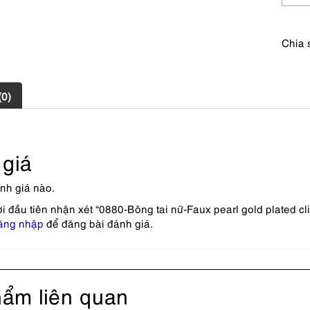
sử
dụng
số
Chia 
lượng
(0)
giá
nh giá nào.
i đầu tiên nhận xét “0880-Bông tai nữ-Faux pearl gold plated cl
ăng nhập
để đăng bài đánh giá.
ẩm liên quan