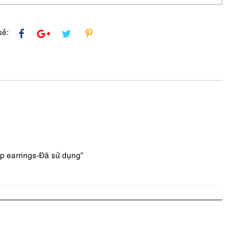
sẻ:
ip earrings-Đã sử dụng”