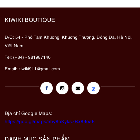
KIWIKI BOUTIQUE
Đ/C: 54 - Phố Tam Khương, Khương Thượng, Đống Đa, Hà Nội,
Việt Nam
Tel: (+84) - 981987140
Email:
kiwiki911@gmail.com
z
Địa chỉ Google Maps:
https://goo.gl/maps/eby8bKyks7Bx89oa6
DANH MỤC SẢN PHẨM