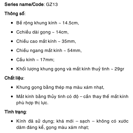
Series name/Code
: GZ13
là:
tại
Thông số
:
750,000 ₫.
là:
Bề rộng khung kính ~ 14.5cm,
563,000 ₫.
Cchiều dài gọng ~ 14cm,
Chiều cao mắt kính ~ 35mm,
Chiều ngang mắt kính ~ 54mm,
Cầu kính ~ 17mm;
Khối lượng khung gọng và mắt kính thuỷ tinh ~ 29gr
Chất liệu
:
Khung gọng bằng thép mạ màu xám nhạt,
Mắt kính bằng thủy tinh có độ – cần thay thế mắt kính
phù hợp thị lực.
Tình trạng
:
Kính đã sử dụng; khá mới – sạch – không có xước
dăm đáng kể, gọng màu xám nhạt;