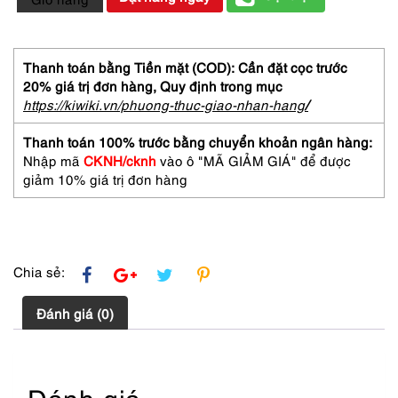
Gọng
kính
nữ/nam-
Khá
Thanh toán bằng Tiền mặt (COD): Cần đặt cọc trước
mới-
20% giá trị đơn hàng,
Quy định trong mục
GENNZS
https://kiwiki.vn/phuong-thuc-giao-nhan-hang
/
GZ13
Japan
Thanh toán 100% trước bằng chuyển khoản ngân hàng:
eyeglasses
Nhập mã
CKNH/cknh
vào ô "MÃ GIẢM GIÁ" để được
frame
giảm 10% giá trị đơn hàng
số
lượng
Chia sẻ:
Đánh giá (0)
Đánh giá