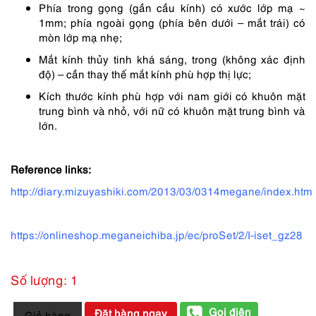
Phía trong gọng (gần cầu kính) có xước lớp mạ ~
1mm; phía ngoài gọng (phía bên dưới – mắt trái) có
mòn lớp mạ nhẹ;
Mắt kính thủy tinh khá sáng, trong (không xác định
độ) – cần thay thế mắt kính phù hợp thị lực;
Kích thước kính phù hợp với nam giới có khuôn mặt
trung bình và nhỏ, với nữ có khuôn mặt trung bình và
lớn.
Reference links:
http://diary.mizuyashiki.com/2013/03/0314megane/index.htm
https://onlineshop.meganeichiba.jp/ec/proSet/2/I-iset_gz28
Số lượng: 1
0688-
Gọi điện
Đặt hàng ngay
Giỏ hàng