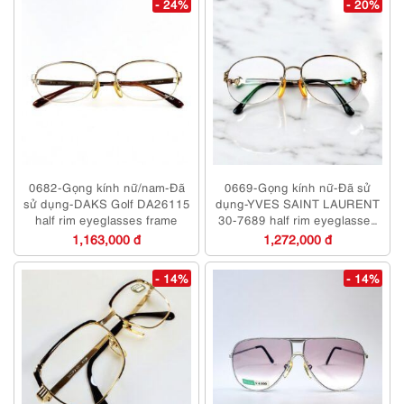
- 24%
- 20%
0682-Gọng kính nữ/nam-Đã
0669-Gọng kính nữ-Đã sử
sử dụng-DAKS Golf DA26115
dụng-YVES SAINT LAURENT
half rim eyeglasses frame
30-7689 half rim eyeglasses
frame
1,163,000 đ
1,272,000 đ
- 14%
- 14%