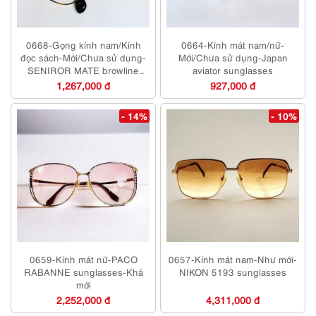
0668-Gọng kính nam/Kính
0664-Kính mát nam/nữ-
đọc sách-Mới/Chưa sử dụng-
Mới/Chưa sử dụng-Japan
SENIROR MATE browline
aviator sunglasses
Japan eyeglasses frame
1,267,000 đ
927,000 đ
- 14%
- 10%
0659-Kính mát nữ-PACO
0657-Kính mát nam-Như mới-
RABANNE sunglasses-Khá
NIKON 5193 sunglasses
mới
2,252,000 đ
4,311,000 đ