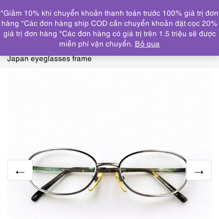
0
*Giảm 10% khi chuyển khoản thanh toán trước 100% giá trị đơn
DANH MỤC
hàng *Các đơn hàng ship COD cần chuyển khoản đặt cọc 20%
giá trị đơn hàng *Các đơn hàng có giá trị trên 1.5 triệu sẽ được
Trang chủ
KÍNH MẮT
GỌNG KÍNH CŨ/ĐÃ SỬ
miễn phí vận chuyển.
Bỏ qua
DỤNG
0688-Gọng kính nữ/nam-Khá mới-GENNZS GZ13
Japan eyeglasses frame