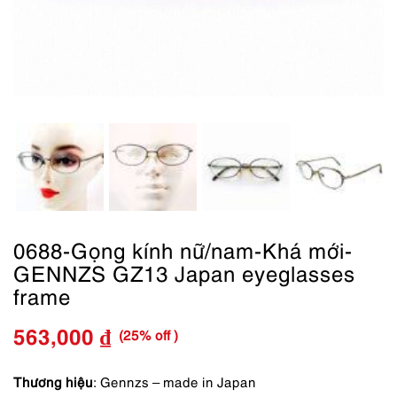
0688-Gọng kính nữ/nam-Khá mới-
GENNZS GZ13 Japan eyeglasses
frame
(25% off )
563,000
₫
Giá
Giá
gốc
hiện
Thương hiệu
: Gennzs – made in Japan