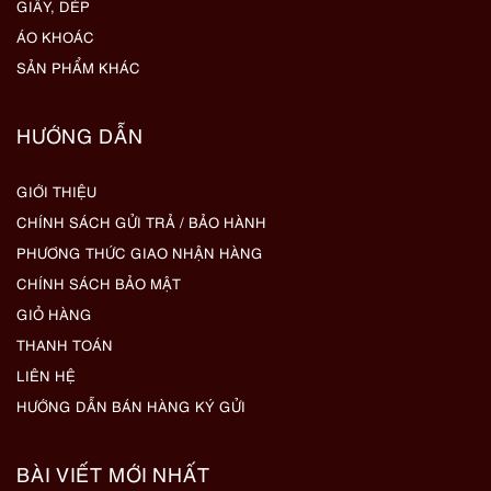
GIẦY, DÉP
ÁO KHOÁC
SẢN PHẨM KHÁC
HƯỚNG DẪN
GIỚI THIỆU
CHÍNH SÁCH GỬI TRẢ / BẢO HÀNH
PHƯƠNG THỨC GIAO NHẬN HÀNG
CHÍNH SÁCH BẢO MẬT
GIỎ HÀNG
THANH TOÁN
LIÊN HỆ
HƯỚNG DẪN BÁN HÀNG KÝ GỬI
BÀI VIẾT MỚI NHẤT