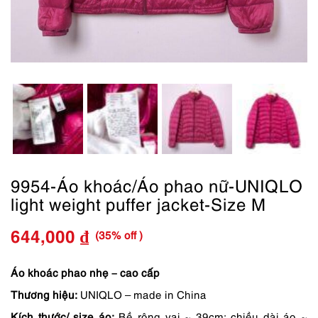
9954-Áo khoác/Áo phao nữ-UNIQLO
light weight puffer jacket-Size M
(35% off )
644,000
₫
Giá
Giá
gốc
hiện
Áo khoác phao nhẹ – cao cấp
Thương hiệu:
UNIQLO – made in China
là:
tại
Kích thước/ size áo:
Bề rộng vai ~ 39cm; chiều dài áo ~