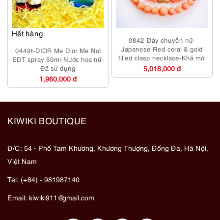
Hết hàng
0842-Dây chuyền nữ-
Japanese Red coral & gold
0449t-DIOR Me Dior Me Not
filled clasp necklace-Khá mới
EDT spray 50ml-Nước hoa nữ-
Đã sử dụng
5,018,000 đ
1,960,000 đ
KIWIKI BOUTIQUE
Đ/C: 54 - Phố Tam Khương, Khương Thượng, Đống Đa, Hà Nội,
Việt Nam
Tel: (+84) - 981987140
Email:
kiwiki911@gmail.com