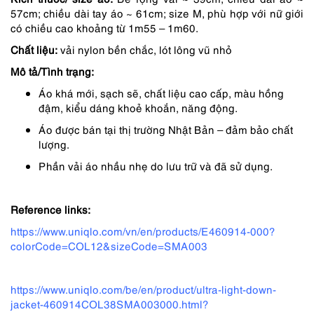
990,000 ₫.
là:
57cm; chiều dài tay áo ~ 61cm; size M, phù hợp với nữ giới
644,000 ₫.
có chiều cao khoảng từ 1m55 – 1m60.
Chất liệu:
vải nylon bền chắc, lót lông vũ nhỏ
Mô tả/Tình trạng:
Áo khá mới, sạch sẽ, chất liệu cao cấp, màu hồng
đậm, kiểu dáng khoẻ khoắn, năng động.
Áo được bán tại thị trường Nhật Bản – đảm bảo chất
lượng.
Phần vải áo nhầu nhẹ do lưu trữ và đã sử dụng.
Reference links:
https://www.uniqlo.com/vn/en/products/E460914-000?
colorCode=COL12&sizeCode=SMA003
https://www.uniqlo.com/be/en/product/ultra-light-down-
jacket-460914COL38SMA003000.html?