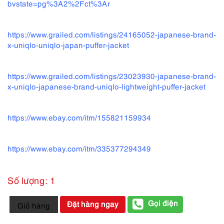
bvstate=pg%3A2%2Fct%3Ar
https://www.grailed.com/listings/24165052-japanese-brand-
x-uniqlo-uniqlo-japan-puffer-jacket
https://www.grailed.com/listings/23023930-japanese-brand-
x-uniqlo-japanese-brand-uniqlo-lightweight-puffer-jacket
https://www.ebay.com/itm/155821159934
https://www.ebay.com/itm/335377294349
Số lượng: 1
9954-
Gọi điện
Đặt hàng ngay
Giỏ hàng
Áo
khoác/