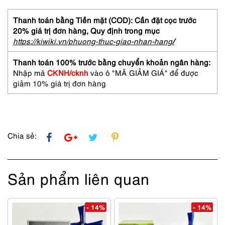
Áo
phao
Thanh toán bằng Tiền mặt (COD): Cần đặt cọc trước
nữ-
20% giá trị đơn hàng,
Quy định trong mục
UNIQLO
https://kiwiki.vn/phuong-thuc-giao-nhan-hang
/
light
weight
Thanh toán 100% trước bằng chuyển khoản ngân hàng:
puffer
Nhập mã
CKNH/cknh
vào ô "MÃ GIẢM GIÁ" để được
jacket-
giảm 10% giá trị đơn hàng
Size
M
số
lượng
Chia sẻ:
Sản phẩm liên quan
- 14%
- 14%