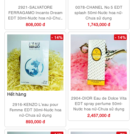
2921-SALVATORE
0078-CHANEL No 5 EDT
FERRAGAMO Incanto Dream
splash 50ml-Nước hoa nữ-
EDT 30ml-Nước hoa nữ-Chưa
Chưa sử dụng
sử dụng
808,000 đ
1,743,000 đ
- 14%
- 14%
Hết hàng
2904-DIOR Eau de Dolce Vita
EDT spray perfume 50ml-
2916-KENZO L’eau pour
Nước hoa nữ-Chưa sử dụng
Femme EDT 30ml-Nước hoa
nữ-Chưa sử dụng
2,457,000 đ
893,000 đ