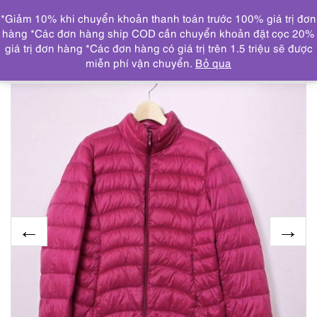
0
*Giảm 10% khi chuyển khoản thanh toán trước 100% giá trị đơn
DANH MỤC
hàng *Các đơn hàng ship COD cần chuyển khoản đặt cọc 20%
giá trị đơn hàng *Các đơn hàng có giá trị trên 1.5 triệu sẽ được
Trang chủ
ÁO KHOÁC
9954-Áo khoác/Áo phao nữ-
miễn phí vận chuyển.
Bỏ qua
UNIQLO light weight puffer jacket-Size M