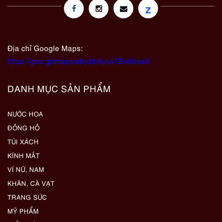
z
Địa chỉ Google Maps:
https://goo.gl/maps/eby8bKyks7Bx89oa6
DANH MỤC SẢN PHẨM
NƯỚC HOA
ĐỒNG HỒ
TÚI XÁCH
KÍNH MẮT
VÍ NỮ, NAM
KHĂN, CÀ VẠT
TRANG SỨC
MỸ PHẨM