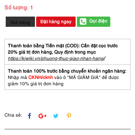
Số lượng: 1
6366-
Gọi điện
Đặt hàng ngay
Giỏ hàng
NINA
RICCI
Fleur
de
Thanh toán bằng Tiền mặt (COD): Cần đặt cọc trước
Fleurs
20% giá trị đơn hàng,
Quy định trong mục
spray
https://kiwiki.vn/phuong-thuc-giao-nhan-hang
/
50ml-
Nước
Thanh toán 100% trước bằng chuyển khoản ngân hàng:
hoa
Nhập mã
CKNH/cknh
vào ô "MÃ GIẢM GIÁ" để được
nữ-
giảm 10% giá trị đơn hàng
Đã
sử
dụng
số
lượng
Chia sẻ: