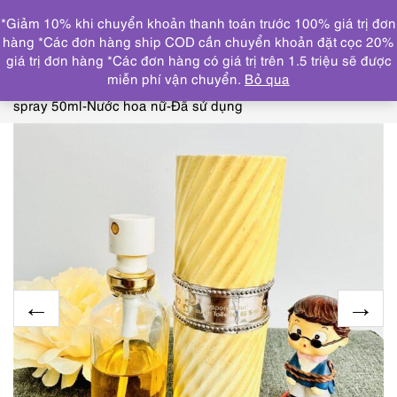
0
*Giảm 10% khi chuyển khoản thanh toán trước 100% giá trị đơn
DANH MỤC
hàng *Các đơn hàng ship COD cần chuyển khoản đặt cọc 20%
giá trị đơn hàng *Các đơn hàng có giá trị trên 1.5 triệu sẽ được
Trang chủ
NƯỚC HOA
NINA RICCI, JEAN PATOU,
miễn phí vận chuyển.
Bỏ qua
MADAME ROCHAS
6366-NINA RICCI Fleur de Fleurs
spray 50ml-Nước hoa nữ-Đã sử dụng