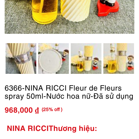
6366-NINA RICCI Fleur de Fleurs
spray 50ml-Nước hoa nữ-Đã sử dụng
(25% off )
968,000
₫
Giá
Giá
gốc
hiện
NINA RICCI
Thương hiệu:
là:
tại