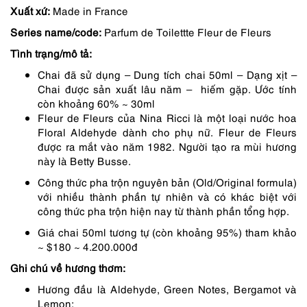
Xuất xứ:
Made in France
1,290,000 ₫.
là:
Series name/code:
Parfum de Toilettte Fleur de Fleurs
968,000 ₫.
Tình trạng/mô tả:
Chai đã sử dụng – Dung tích chai 50ml – Dạng xịt –
Chai được sản xuất lâu năm – hiếm gặp. Ước tính
còn khoảng 60% ~ 30ml
Fleur de Fleurs của Nina Ricci là một loại nước hoa
Floral Aldehyde dành cho phụ nữ. Fleur de Fleurs
được ra mắt vào năm 1982. Người tạo ra mùi hương
này là Betty Busse.
Công thức pha trộn nguyên bản (Old/Original formula)
với nhiều thành phần tự nhiên và có khác biệt với
công thức pha trộn hiện nay từ thành phần tổng hợp.
Giá chai 50ml tương tự (còn khoảng 95%) tham khảo
~ $180 ~ 4.200.000đ
Ghi chú về hương thơm:
Hương đầu là Aldehyde, Green Notes, Bergamot và
Lemon;