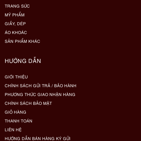
TRANG SỨC
MỸ PHẨM
GIẦY, DÉP
ÁO KHOÁC
SẢN PHẨM KHÁC
HƯỚNG DẪN
GIỚI THIỆU
CHÍNH SÁCH GỬI TRẢ / BẢO HÀNH
PHƯƠNG THỨC GIAO NHẬN HÀNG
CHÍNH SÁCH BẢO MẬT
GIỎ HÀNG
THANH TOÁN
LIÊN HỆ
HƯỚNG DẪN BÁN HÀNG KÝ GỬI