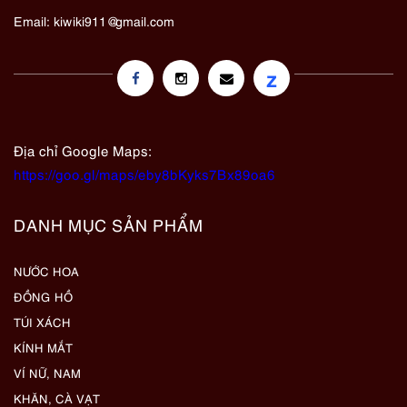
Email:
kiwiki911@gmail.com
z
Địa chỉ Google Maps:
https://goo.gl/maps/eby8bKyks7Bx89oa6
DANH MỤC SẢN PHẨM
NƯỚC HOA
ĐỒNG HỒ
TÚI XÁCH
KÍNH MẮT
VÍ NỮ, NAM
KHĂN, CÀ VẠT