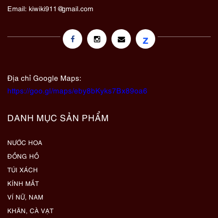
Email:
kiwiki911@gmail.com
z
Địa chỉ Google Maps:
https://goo.gl/maps/eby8bKyks7Bx89oa6
DANH MỤC SẢN PHẨM
NƯỚC HOA
ĐỒNG HỒ
TÚI XÁCH
KÍNH MẮT
VÍ NỮ, NAM
KHĂN, CÀ VẠT