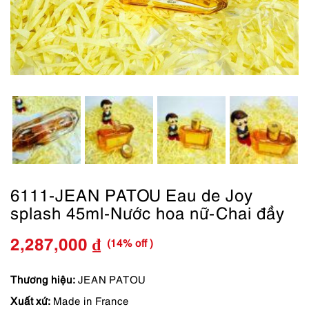
6111-JEAN PATOU Eau de Joy
splash 45ml-Nước hoa nữ-Chai đầy
(14% off )
2,287,000
₫
Giá
Giá
gốc
hiện
Thương hiệu:
JEAN PATOU
Xuất xứ:
Made in France
là:
tại