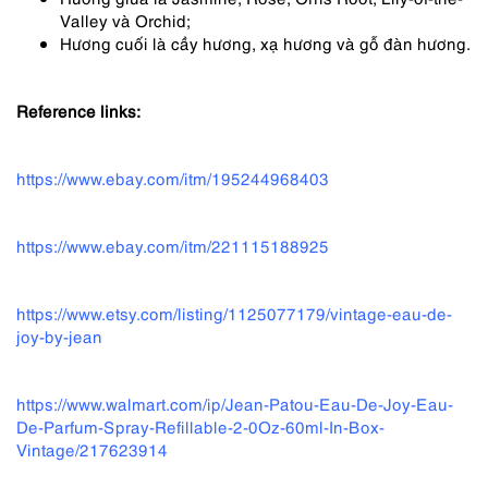
Valley và Orchid;
Hương cuối là cầy hương, xạ hương và gỗ đàn hương.
Reference links:
https://www.ebay.com/itm/195244968403
https://www.ebay.com/itm/221115188925
https://www.etsy.com/listing/1125077179/vintage-eau-de-
joy-by-jean
https://www.walmart.com/ip/Jean-Patou-Eau-De-Joy-Eau-
De-Parfum-Spray-Refillable-2-0Oz-60ml-In-Box-
Vintage/217623914