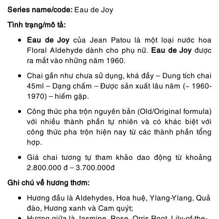
Series name/code:
Eau de Joy
2,690,000 ₫.
là:
Tình trạng/mô tả:
2,287,000 ₫.
Eau de Joy
của Jean Patou là một loại nước hoa
Floral Aldehyde dành cho phụ nữ.
Eau de Joy
được
ra mắt vào những năm 1960.
Chai gần như chưa sử dụng, khá đầy – Dung tích chai
45ml – Dạng chấm – Được sản xuất lâu năm (~ 1960-
1970) – hiếm gặp.
Công thức pha trộn nguyên bản (Old/Original formula)
với nhiều thành phần tự nhiên và có khác biệt với
công thức pha trộn hiện nay từ các thành phần tổng
hợp.
Giá chai tương tự tham khảo dao động từ khoảng
2.800.000 đ – 3.700.000đ
Ghi chú về hương thơm:
Hương đầu là Aldehydes, Hoa huệ, Ylang-Ylang, Quả
đào, Hương xanh và Cam quýt;
Hương giữa là Jasmine, Rose, Orris Root, Lily-of-the-