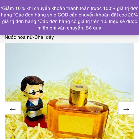
0
*Giảm 10% khi chuyển khoản thanh toán trước 100% giá trị đơn
DANH MỤC
hàng *Các đơn hàng ship COD cần chuyển khoản đặt cọc 20%
giá trị đơn hàng *Các đơn hàng có giá trị trên 1.5 triệu sẽ được
Trang chủ
THƯƠNG HIỆU NỔI BẬT
JEAN
miễn phí vận chuyển.
Bỏ qua
PATOU
6111-JEAN PATOU Eau de Joy splash 45ml-
Nước hoa nữ-Chai đầy