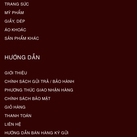
TRANG SỨC
MỸ PHẨM
GIẦY, DÉP
ÁO KHOÁC
SẢN PHẨM KHÁC
HƯỚNG DẪN
GIỚI THIỆU
CHÍNH SÁCH GỬI TRẢ / BẢO HÀNH
PHƯƠNG THỨC GIAO NHẬN HÀNG
CHÍNH SÁCH BẢO MẬT
GIỎ HÀNG
THANH TOÁN
LIÊN HỆ
HƯỚNG DẪN BÁN HÀNG KÝ GỬI