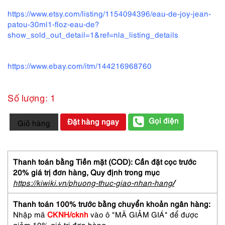
https://www.etsy.com/listing/1154094396/eau-de-joy-jean-
patou-30ml1-floz-eau-de?
show_sold_out_detail=1&ref=nla_listing_details
https://www.ebay.com/itm/144216968760
Số lượng: 1
6111-
Gọi điện
Đặt hàng ngay
Giỏ hàng
JEAN
PATOU
Eau
de
Thanh toán bằng Tiền mặt (COD): Cần đặt cọc trước
Joy
20% giá trị đơn hàng,
Quy định trong mục
splash
https://kiwiki.vn/phuong-thuc-giao-nhan-hang
/
45ml-
Nước
Thanh toán 100% trước bằng chuyển khoản ngân hàng:
hoa
Nhập mã
CKNH/cknh
vào ô "MÃ GIẢM GIÁ" để được
nữ-
giảm 10% giá trị đơn hàng