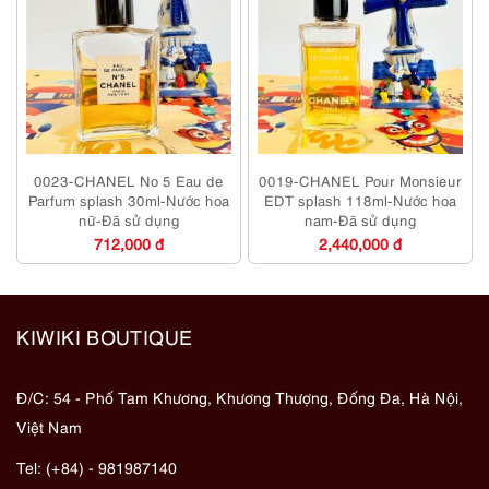
0023-CHANEL No 5 Eau de
0019-CHANEL Pour Monsieur
Parfum splash 30ml-Nước hoa
EDT splash 118ml-Nước hoa
nữ-Đã sử dụng
nam-Đã sử dụng
712,000 đ
2,440,000 đ
KIWIKI BOUTIQUE
Đ/C: 54 - Phố Tam Khương, Khương Thượng, Đống Đa, Hà Nội,
Việt Nam
Tel: (+84) - 981987140