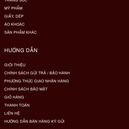
MỸ PHẨM
GIẦY, DÉP
ÁO KHOÁC
SẢN PHẨM KHÁC
HƯỚNG DẪN
GIỚI THIỆU
CHÍNH SÁCH GỬI TRẢ / BẢO HÀNH
PHƯƠNG THỨC GIAO NHẬN HÀNG
CHÍNH SÁCH BẢO MẬT
GIỎ HÀNG
THANH TOÁN
LIÊN HỆ
HƯỚNG DẪN BÁN HÀNG KÝ GỬI