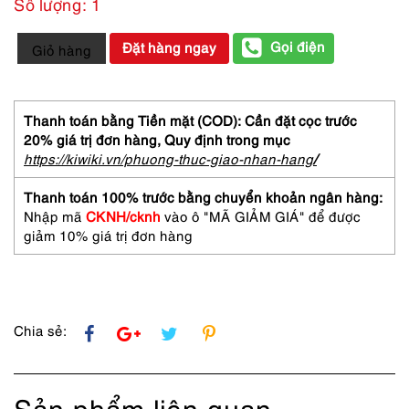
Số lượng: 1
5915-
Gọi điện
Đặt hàng ngay
Giỏ hàng
Kính
mát
nữ-
ZEISS
Thanh toán bằng Tiền mặt (COD): Cần đặt cọc trước
Marwitz
20% giá trị đơn hàng,
Quy định trong mục
8056
https://kiwiki.vn/phuong-thuc-giao-nhan-hang
/
large
size
Thanh toán 100% trước bằng chuyển khoản ngân hàng:
sunglasses-
Nhập mã
CKNH/cknh
vào ô "MÃ GIẢM GIÁ" để được
Đã
giảm 10% giá trị đơn hàng
sử
dụng
số
lượng
Chia sẻ:
Sản phẩm liên quan