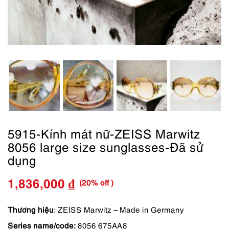
5915-Kính mát nữ-ZEISS Marwitz
8056 large size sunglasses-Đã sử
dụng
(20% off )
1,836,000
₫
Giá
Giá
gốc
hiện
Thương hiệu
: ZEISS Marwitz – Made in Germany
Series name/code:
8056 675AA8
là:
tại