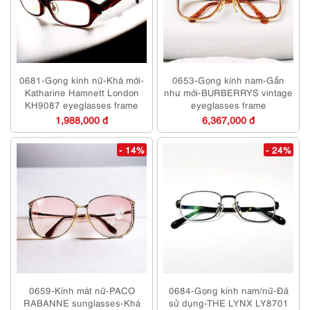
0681-Gọng kính nữ-Khá mới-
0653-Gọng kính nam-Gần
Katharine Hamnett London
như mới-BURBERRYS vintage
KH9087 eyeglasses frame
eyeglasses frame
1,988,000 đ
6,367,000 đ
- 14%
- 24%
0659-Kính mát nữ-PACO
0684-Gọng kính nam/nữ-Đã
RABANNE sunglasses-Khá
sử dụng-THE LYNX LY8701