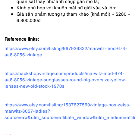
quan sát thấy như ảnh chụp gần mô tả;
Kính phù hợp với khuôn mặt nữ giới vừa và lớn;
Giá sản phẩm tương tự tham khảo (khá mới) ~ $280 ~
6.800.000đ
Reference links:
https://www.etsy.com/listing/967936322/marwitz-mod-674-
aa8-8056-vintage
https://backshopvintage.com/products/marwitz-mod-674-
aa8-8056-vintage-sunglasses-round-big-oversize-yellow-
lenses-new-old-stock-1970s
https://www.etsy.com/listing/1537627569/vintage-nos-zeiss-
marwitz-8057-ladies?
source=aw&utm_source=affiliate_window&utm_medium=aff