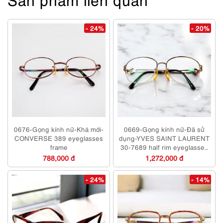
- 24%
- 20%
0676-Gọng kính nữ-Khá mới-
0669-Gọng kính nữ-Đã sử
CONVERSE 389 eyeglasses
dụng-YVES SAINT LAURENT
frame
30-7689 half rim eyeglasses
frame
788,000 đ
1,272,000 đ
- 24%
- 14%