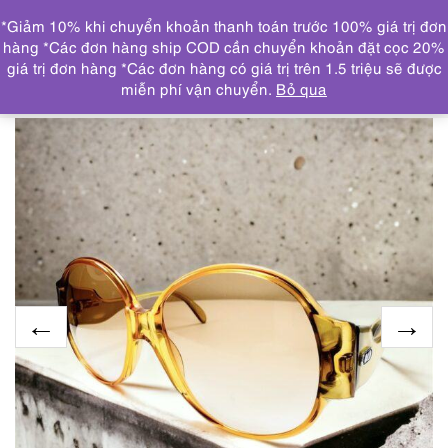
0
*Giảm 10% khi chuyển khoản thanh toán trước 100% giá trị đơn
DANH MỤC
hàng *Các đơn hàng ship COD cần chuyển khoản đặt cọc 20%
giá trị đơn hàng *Các đơn hàng có giá trị trên 1.5 triệu sẽ được
Trang chủ
KÍNH MẮT
5915-Kính mát nữ-ZEISS
miễn phí vận chuyển.
Bỏ qua
Marwitz 8056 large size sunglasses-Đã sử dụng