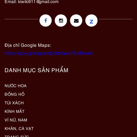
Email:
kiwiki911@gmail.com
z
Địa chỉ Google Maps:
https://goo.gl/maps/eby8bKyks7Bx89oa6
DANH MỤC SẢN PHẨM
NƯỚC HOA
ĐỒNG HỒ
TÚI XÁCH
KÍNH MẮT
VÍ NỮ, NAM
KHĂN, CÀ VẠT
TRANG SỨC