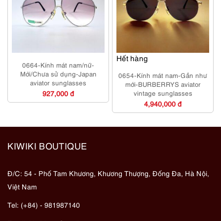
Hết hàng
0664-Kính mát nam/nữ-
Mới/Chưa sử dụng-Japan
0654-Kính mát nam-Gần như
aviator sunglasses
mới-BURBERRYS aviator
927,000 đ
vintage sunglasses
4,940,000 đ
KIWIKI BOUTIQUE
Đ/C: 54 - Phố Tam Khương, Khương Thượng, Đống Đa, Hà Nội,
Việt Nam
Tel: (+84) - 981987140