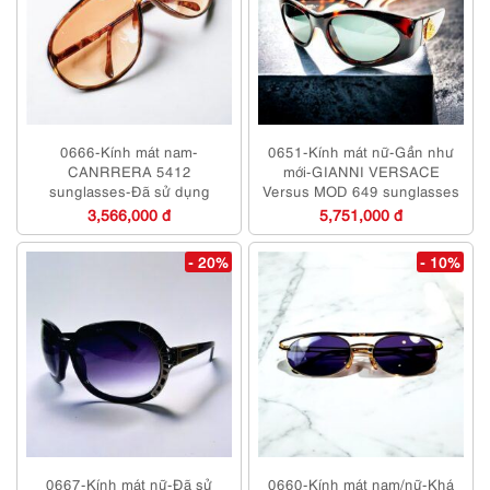
0666-Kính mát nam-
0651-Kính mát nữ-Gần như
CANRRERA 5412
mới-GIANNI VERSACE
sunglasses-Đã sử dụng
Versus MOD 649 sunglasses
3,566,000 đ
5,751,000 đ
- 20%
- 10%
0667-Kính mát nữ-Đã sử
0660-Kính mát nam/nữ-Khá