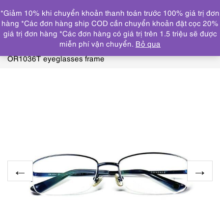
0
*Giảm 10% khi chuyển khoản thanh toán trước 100% giá trị đơn
DANH MỤC
hàng *Các đơn hàng ship COD cần chuyển khoản đặt cọc 20%
giá trị đơn hàng *Các đơn hàng có giá trị trên 1.5 triệu sẽ được
Trang chủ
KÍNH MẮT
GỌNG KÍNH CŨ/ĐÃ SỬ
miễn phí vận chuyển.
Bỏ qua
DỤNG
5862-Gọng kính nam/nữ-Khá mới-OWNDAYS
OR1036T eyeglasses frame