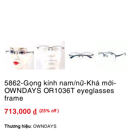
5862-Gọng kính nam/nữ-Khá mới-
OWNDAYS OR1036T eyeglasses
frame
(25% off )
713,000
₫
Giá
Giá
gốc
hiện
Thương hiệu
: OWNDAYS