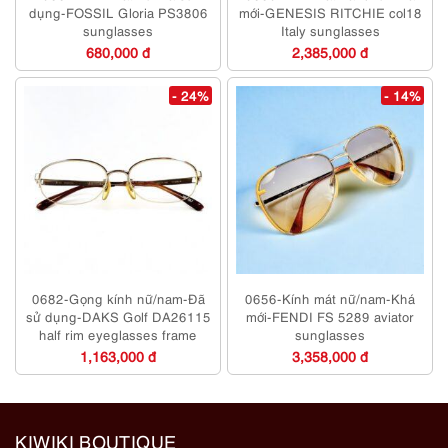
dụng-FOSSIL Gloria PS3806
mới-GENESIS RITCHIE col18
sunglasses
Italy sunglasses
680,000 đ
2,385,000 đ
- 24%
- 14%
0682-Gọng kính nữ/nam-Đã
0656-Kính mát nữ/nam-Khá
sử dụng-DAKS Golf DA26115
mới-FENDI FS 5289 aviator
half rim eyeglasses frame
sunglasses
1,163,000 đ
3,358,000 đ
KIWIKI BOUTIQUE