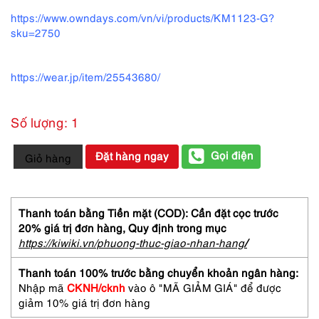
https://www.owndays.com/vn/vi/products/KM1123-G?
sku=2750
https://wear.jp/item/25543680/
Số lượng: 1
5862-
Gọi điện
Đặt hàng ngay
Giỏ hàng
Gọng
kính
nam/nữ-
Khá
Thanh toán bằng Tiền mặt (COD): Cần đặt cọc trước
mới-
20% giá trị đơn hàng,
Quy định trong mục
OWNDAYS
https://kiwiki.vn/phuong-thuc-giao-nhan-hang
/
OR1036T
eyeglasses
Thanh toán 100% trước bằng chuyển khoản ngân hàng:
frame
Nhập mã
CKNH/cknh
vào ô "MÃ GIẢM GIÁ" để được
số
giảm 10% giá trị đơn hàng
lượng