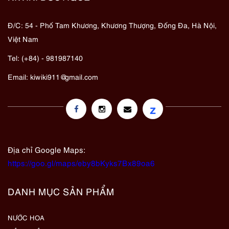
Đ/C: 54 - Phố Tam Khương, Khương Thượng, Đống Đa, Hà Nội,
Việt Nam
Tel: (+84) - 981987140
Email:
kiwiki911@gmail.com
z
Địa chỉ Google Maps:
https://goo.gl/maps/eby8bKyks7Bx89oa6
DANH MỤC SẢN PHẨM
NƯỚC HOA