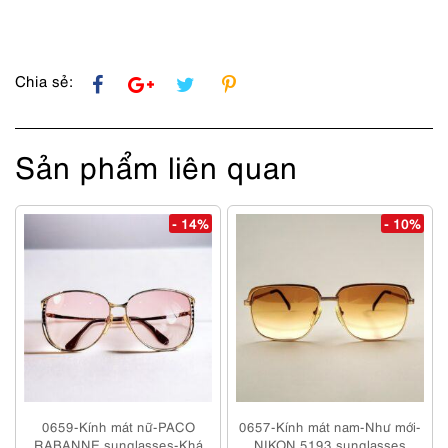
Chia sẻ:
Sản phẩm liên quan
- 14%
- 10%
0659-Kính mát nữ-PACO
0657-Kính mát nam-Như mới-
RABANNE sunglasses-Khá
NIKON 5193 sunglasses