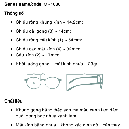
Series name/code
: OR1036T
là:
tại
Thông số
:
950,000 ₫.
là:
Chiều rộng khung kính ~ 14.2cm;
713,000 ₫.
Chiều dài gọng (3) ~ 14cm;
Chiều rộng mắt kính (1) ~ 54mm:
Chiều cao mắt kính (4) ~ 32mm;
Cầu kính (2) ~ 17mm;
Khối lượng gọng + mắt kính nhựa ~ 23gr.
Chất liệu
:
Khung gọng bằng thép sơn mạ màu xanh lam đậm,
đuôi gọng bọc nhựa xanh lam;
Mắt kính bằng nhựa – không xác định độ – cần thay