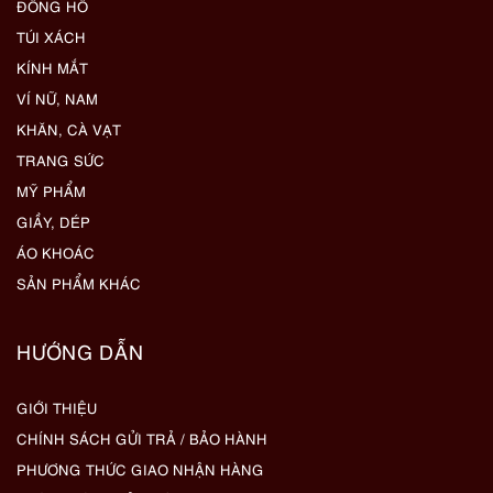
ĐỒNG HỒ
TÚI XÁCH
KÍNH MẮT
VÍ NỮ, NAM
KHĂN, CÀ VẠT
TRANG SỨC
MỸ PHẨM
GIẦY, DÉP
ÁO KHOÁC
SẢN PHẨM KHÁC
HƯỚNG DẪN
GIỚI THIỆU
CHÍNH SÁCH GỬI TRẢ / BẢO HÀNH
PHƯƠNG THỨC GIAO NHẬN HÀNG