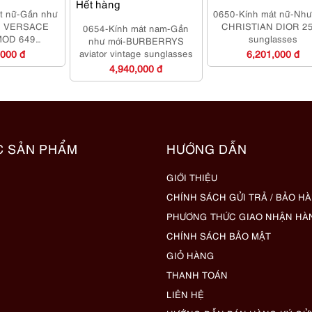
Hết hàng
t nữ-Gần như
0650-Kính mát nữ-Như
I VERSACE
CHRISTIAN DIOR 2
0654-Kính mát nam-Gần
MOD 649
sunglasses
như mới-BURBERRYS
asses
,000 đ
aviator vintage sunglasses
6,201,000 đ
4,940,000 đ
C SẢN PHẨM
HƯỚNG DẪN
GIỚI THIỆU
CHÍNH SÁCH GỬI TRẢ / BẢO H
PHƯƠNG THỨC GIAO NHẬN HÀ
CHÍNH SÁCH BẢO MẬT
GIỎ HÀNG
THANH TOÁN
LIÊN HỆ