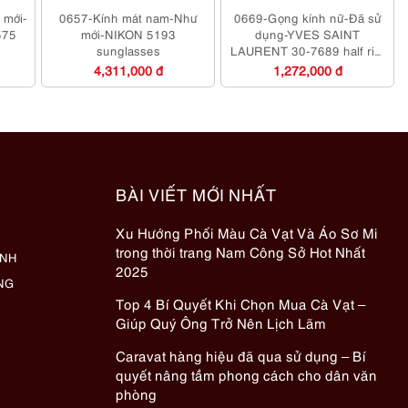
 mới-
0657-Kính mát nam-Như
0669-Gọng kính nữ-Đã sử
575
mới-NIKON 5193
dụng-YVES SAINT
sunglasses
LAURENT 30-7689 half rim
eyeglasses frame
4,311,000 đ
1,272,000 đ
BÀI VIẾT MỚI NHẤT
Xu Hướng Phối Màu Cà Vạt Và Áo Sơ Mi
trong thời trang Nam Công Sở Hot Nhất
ÀNH
2025
NG
Top 4 Bí Quyết Khi Chọn Mua Cà Vạt –
Giúp Quý Ông Trở Nên Lịch Lãm
Caravat hàng hiệu đã qua sử dụng – Bí
quyết nâng tầm phong cách cho dân văn
phòng