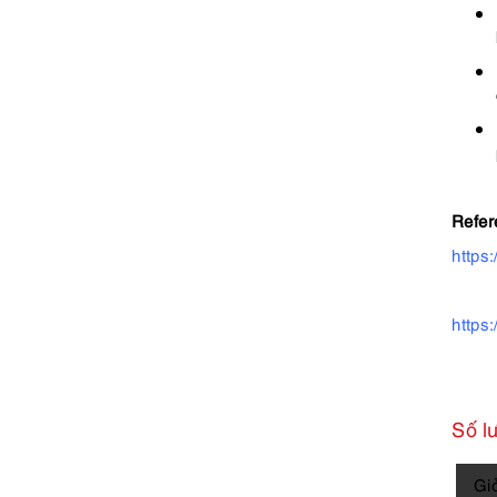
Refer
https
https
Số l
5833-
Gi