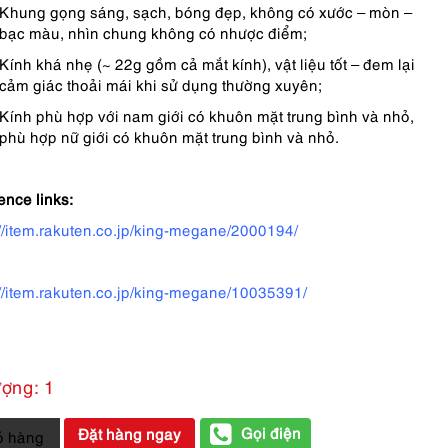
Khung gọng sáng, sạch, bóng đẹp, không có xước – mòn –
bạc màu, nhìn chung không có nhược điểm;
Kính khá nhẹ (~ 22g gồm cả mắt kính), vật liệu tốt – đem lại
cảm giác thoải mái khi sử dụng thường xuyên;
Kính phù hợp với nam giới có khuôn mặt trung bình và nhỏ,
phù hợp nữ giới có khuôn mặt trung bình và nhỏ.
ence links:
://item.rakuten.co.jp/king-megane/2000194/
://item.rakuten.co.jp/king-megane/10035391/
ượng: 1
Gọi điện
Đặt hàng ngay
ỏ hàng