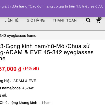
Đăng ký
Tài khoản
z
 trị đơn hàng *Các đơn hàng có giá trị trên 1.5 triệu sẽ được
0
LIÊN HỆ
GIỎ HÀNG
THANH TOÁN
342 eyeglasses frame
3-Gọng kính nam/nữ-Mới/Chưa sử
g-ADAM & EVE 45-342 eyeglasses
me
(14% off )
87,000
₫
Giá
Giá
gốc
hiện
g hiệu
: ADAM & EVE
s name/code
: 45-342
là:
tại
g số
:
2,690,000 ₫.
là:
Chiều rộng khung kính ~ 14cm;
2,287,000 ₫.