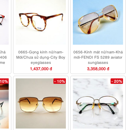
Khá
0665-Gọng kính nữ/nam-
0656-Kính mát nữ/nam-Khá
406
Mới/Chưa sử dụng-City Boy
mới-FENDI FS 5289 aviator
ame
eyeglasses
sunglasses
1,437,000 đ
3,358,000 đ
 10%
- 10%
- 20%