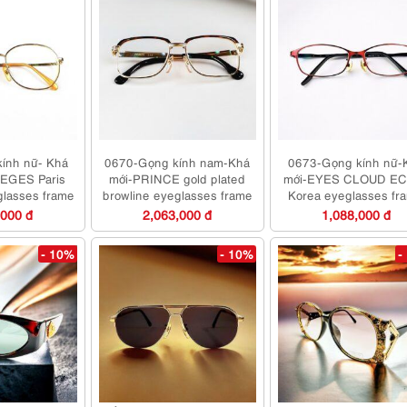
ính nữ- Khá
0670-Gọng kính nam-Khá
0673-Gọng kính nữ-
EGES Paris
mới-PRINCE gold plated
mới-EYES CLOUD EC
lasses frame
browline eyeglasses frame
Korea eyeglasses fr
,000 đ
2,063,000 đ
1,088,000 đ
- 10%
- 10%
-