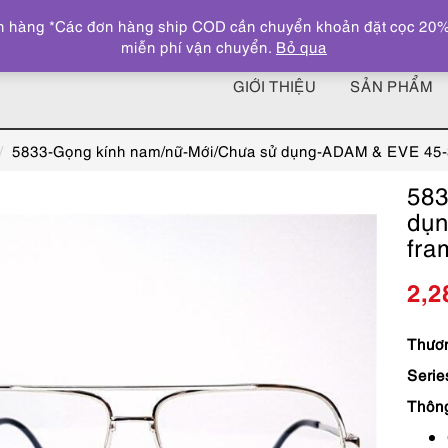
 hàng *Các đơn hàng ship COD cần chuyển khoản đặt cọc 20% giá
miễn phí vận chuyển.
Bỏ qua
GIỚI THIỆU
SẢN PHẨM
5833-Gọng kính nam/nữ-Mới/Chưa sử dụng-ADAM & EVE 45-
583
dụn
fra
2,2
Thươn
Serie
Thôn