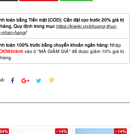
ữ-
Chưa
h toán bằng Tiền mặt (COD): Cần đặt cọc trước 20% giá trị
 hàng,
Quy định trong mục
https://kiwiki.vn/phuong-thuc-
o-nhan-hang
/
M
nh toán 100% trước bằng chuyển khoản ngân hàng:
Nhập
CKNH/cknh
vào ô "MÃ GIẢM GIÁ" để được giảm 10% giá trị
 hàng
asses
sẻ:
 24%
- 14%
- 14%