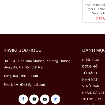
0651-Kính má
mới-GIANN
Versus 
sungl
5,751
KIWIKI BOUTIQUE
DANH MỤ
NƯỚC HOA
Đ/C: 54 - Phố Tam Khương, Khương Thượng,
ĐỒNG HỒ
Đống Đa, Hà Nội, Việt Nam
TÚI XÁCH
Tel: (+84) - 981987140
KÍNH MẮT
Email:
kiwiki911@gmail.com
VÍ NỮ, NAM
KHĂN, CÀ VẠT
z
TRANG SỨC