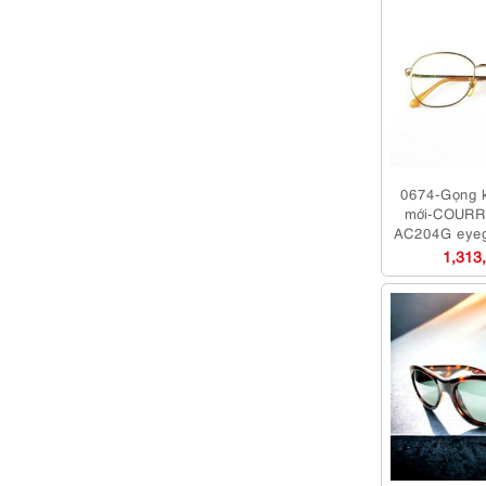
0674-Gọng k
mới-COURR
AC204G eyeg
1,313