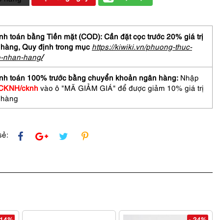
ữ-
Chưa
h toán bằng Tiền mặt (COD): Cần đặt cọc trước 20% giá trị
 hàng,
Quy định trong mục
https://kiwiki.vn/phuong-thuc-
o-nhan-hang
/
S
ECTION
nh toán 100% trước bằng chuyển khoản ngân hàng:
Nhập
CKNH/cknh
vào ô "MÃ GIẢM GIÁ" để được giảm 10% giá trị
 hàng
asses
sẻ:
 14%
- 24%