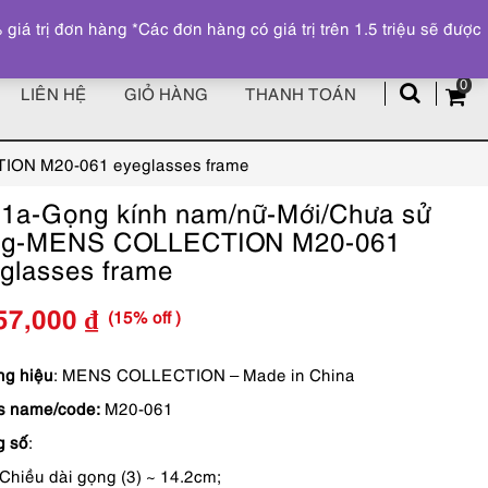
Đăng ký
Tài khoản
z
 trị đơn hàng *Các đơn hàng có giá trị trên 1.5 triệu sẽ được
0
LIÊN HỆ
GIỎ HÀNG
THANH TOÁN
ION M20-061 eyeglasses frame
1a-Gọng kính nam/nữ-Mới/Chưa sử
ng-MENS COLLECTION M20-061
glasses frame
(15% off )
57,000
₫
Giá
Giá
gốc
hiện
g hiệu
: MENS COLLECTION – Made in China
s name/code:
M20-061
là:
tại
g số
:
2,890,000 ₫.
là:
Chiều dài gọng (3) ~ 14.2cm;
2,457,000 ₫.