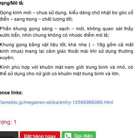
trạng/Mô tả
:
Gọng kính mới – chưa sử dụng, kiểu dáng chữ nhật bo góc cổ
điển – sang trọng – chất lượng tốt;
Phần khung gọng sáng – sạch – mới, không quan sát thấy
xước bẩn, nhìn chung không có nhược điểm mô tả;
Khung gọng bằng vật liệu tốt, khá nhẹ ( ~ 19g gồm cả mắt
kính nhựa) mang lại cảm giác thoải mái khi sử dụng thường
xuyên;
Kính phù hợp với khuôn mặt nam giới trung bình và nhỏ, có
thể sử dụng cho nữ giới có khuôn mặt trung bình và lớn.
ence links:
://ameblo.jp/meganeo-akiba/entry-12566986080.html
ượng: 1
-
Gọi điện
Đặt hàng ngay
ỏ hàng