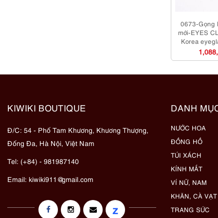
0673-Gọng 
mới-EYES C
Korea eyegl
1,088
KIWIKI BOUTIQUE
DANH MỤ
NƯỚC HOA
Đ/C: 54 - Phố Tam Khương, Khương Thượng,
ĐỒNG HỒ
Đống Đa, Hà Nội, Việt Nam
TÚI XÁCH
Tel: (+84) - 981987140
KÍNH MẮT
Email:
kiwiki911@gmail.com
VÍ NỮ, NAM
KHĂN, CÀ VẠT
z
TRANG SỨC