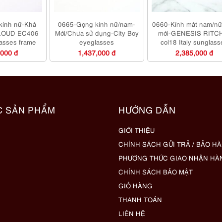
kính nữ-Khá
0665-Gọng kính nữ/nam-
0660-Kính mát nam/n
LOUD EC406
Mới/Chưa sử dụng-City Boy
mới-GENESIS RITC
asses frame
eyeglasses
col18 Italy sunglass
,000 đ
1,437,000 đ
2,385,000 đ
C SẢN PHẨM
HƯỚNG DẪN
GIỚI THIỆU
CHÍNH SÁCH GỬI TRẢ / BẢO H
PHƯƠNG THỨC GIAO NHẬN HÀ
CHÍNH SÁCH BẢO MẬT
GIỎ HÀNG
THANH TOÁN
LIÊN HỆ