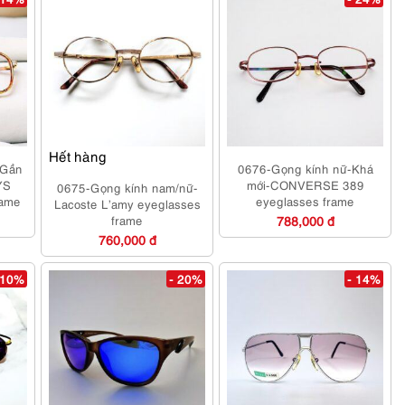
Hết hàng
-Gần
0676-Gọng kính nữ-Khá
YS
mới-CONVERSE 389
0675-Gọng kính nam/nữ-
rame
eyeglasses frame
Lacoste L’amy eyeglasses
frame
788,000 đ
760,000 đ
 10%
- 20%
- 14%