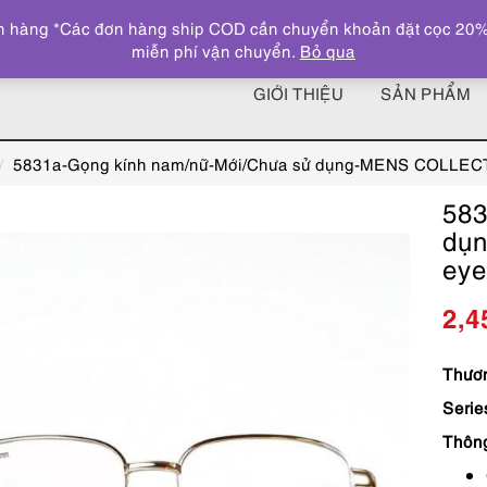
 hàng *Các đơn hàng ship COD cần chuyển khoản đặt cọc 20% giá
miễn phí vận chuyển.
Bỏ qua
GIỚI THIỆU
SẢN PHẨM
5831a-Gọng kính nam/nữ-Mới/Chưa sử dụng-MENS COLLECT
583
dụ
eye
2,4
Thươn
Serie
Thôn