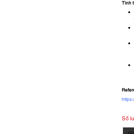
Tình 
Refer
https
Số l
5831a
Gi