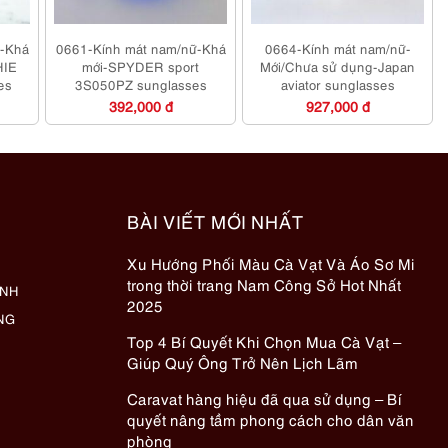
ữ-Khá
0661-Kính mát nam/nữ-Khá
0664-Kính mát nam/nữ-
HIE
mới-SPYDER sport
Mới/Chưa sử dụng-Japan
es
3S050PZ sunglasses
aviator sunglasses
392,000 đ
927,000 đ
BÀI VIẾT MỚI NHẤT
Xu Hướng Phối Màu Cà Vạt Và Áo Sơ Mi
trong thời trang Nam Công Sở Hot Nhất
ÀNH
2025
NG
Top 4 Bí Quyết Khi Chọn Mua Cà Vạt –
Giúp Quý Ông Trở Nên Lịch Lãm
Caravat hàng hiệu đã qua sử dụng – Bí
quyết nâng tầm phong cách cho dân văn
phòng