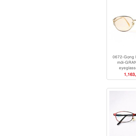
0672-Gọng 
mới-GRA
eyeglass
1,163