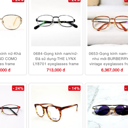
kính nữ-Khá
0684-Gọng kính nam/nữ-
0653-Gọng kính nam
ND COMO
Đã sử dụng-THE LYNX
như mới-BURBERR
es frame
LY8701 eyeglasses frame
vintage eyeglasses f
,000 đ
713,000 đ
6,367,000 đ
- 24%
- 14%
-