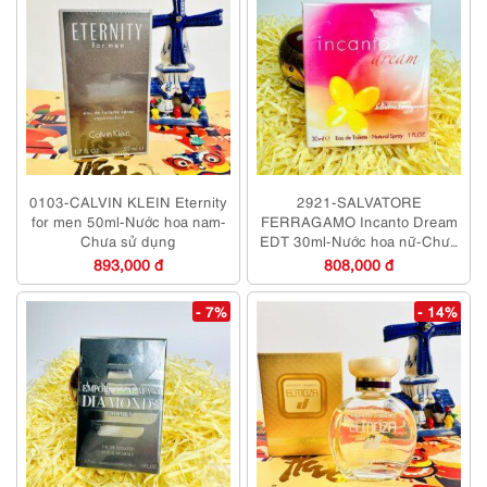
0103-CALVIN KLEIN Eternity
2921-SALVATORE
for men 50ml-Nước hoa nam-
FERRAGAMO Incanto Dream
Chưa sử dụng
EDT 30ml-Nước hoa nữ-Chưa
sử dụng
893,000 đ
808,000 đ
- 7%
- 14%