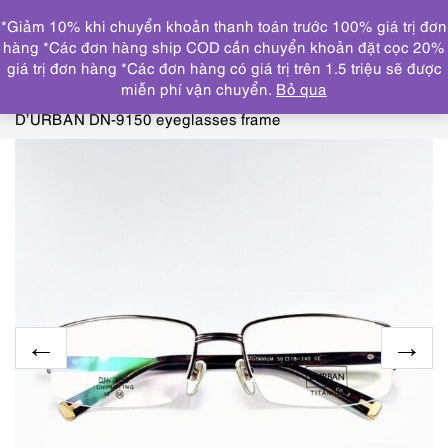
0
*Giảm 10% khi chuyển khoản thanh toán trước 100% giá trị đơn
DANH MỤC
hàng *Các đơn hàng ship COD cần chuyển khoản đặt cọc 20%
giá trị đơn hàng *Các đơn hàng có giá trị trên 1.5 triệu sẽ được
Trang chủ
KÍNH MẮT
GỌNG KÍNH MỚI/CHƯA SỬ
miễn phí vận chuyển.
Bỏ qua
DỤNG
5775-Gọng kính nam-Mới/Chưa sử dụng-
D’URBAN DN-9150 eyeglasses frame