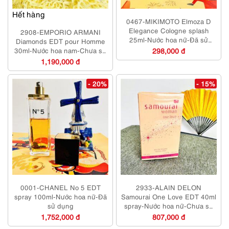
Hết hàng
0467-MIKIMOTO Elmoza D
Elegance Cologne splash
2908-EMPORIO ARMANI
25ml-Nước hoa nữ-Đã sử
Diamonds EDT pour Homme
dụng
30ml-Nước hoa nam-Chưa sử
298,000 đ
dụng
1,190,000 đ
- 20%
- 15%
0001-CHANEL No 5 EDT
2933-ALAIN DELON
spray 100ml-Nước hoa nữ-Đã
Samourai One Love EDT 40ml
sử dụng
spray-Nước hoa nữ-Chưa sử
dụng
1,752,000 đ
807,000 đ