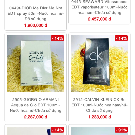
0443-SEAWARD Vitessences
EDT vaporisateur 100ml-Nước
0449t-DIOR Me Dior Me Not
hoa nam-Chưa sử dụng
EDT spray 50ml-Nước hoa nữ-
Đã sử dụng
2,457,000 đ
1,960,000 đ
- 14%
- 14%
2905-GIORGIO ARMANI
2912-CALVIN KLEIN CK Be
Acqua de Giò EDT 100ml-
EDT 100ml-Nước hoa nam/nữ-
Nước hoa nữ-Chưa sử dụng
Chưa sử dụng
2,287,000 đ
1,233,000 đ
- 14%
- 91%