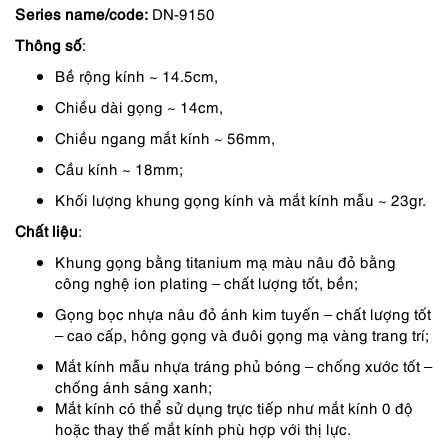
Series name/code:
DN-9150
là:
tại
Thông số
:
3,390,000 ₫.
là:
Bề rộng kính ~ 14.5cm,
2,882,000 ₫.
Chiều dài gọng ~ 14cm,
Chiều ngang mắt kính ~ 56mm,
Cầu kính ~ 18mm;
Khối lượng khung gọng kính và mắt kính mẫu ~ 23gr.
Chất liệu
:
Khung gọng bằng titanium mạ màu nâu đỏ bằng
công nghệ ion plating – chất lượng tốt, bền;
Gọng bọc nhựa nâu đỏ ánh kim tuyến – chất lượng tốt
– cao cấp, hông gọng và đuôi gọng mạ vàng trang trí;
Mắt kính mẫu nhựa tráng phủ bóng – chống xước tốt –
chống ánh sáng xanh;
Mắt kính có thể sử dụng trực tiếp như mắt kính 0 độ
hoặc thay thế mắt kính phù hợp với thị lực.