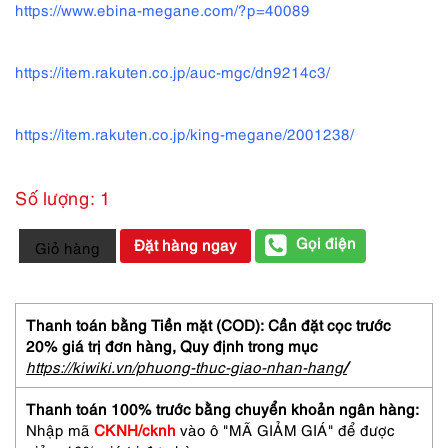
https://www.ebina-megane.com/?p=40089
https://item.rakuten.co.jp/auc-mgc/dn9214c3/
https://item.rakuten.co.jp/king-megane/2001238/
Số lượng: 1
5775-
Gọi điện
Đặt hàng ngay
Giỏ hàng
Gọng
kính
nam-
Mới/Chưa
Thanh toán bằng Tiền mặt (COD): Cần đặt cọc trước
sử
20% giá trị đơn hàng,
Quy định trong mục
dụng-
https://kiwiki.vn/phuong-thuc-giao-nhan-hang
/
D'URBAN
DN-
Thanh toán 100% trước bằng chuyển khoản ngân hàng:
9150
Nhập mã
CKNH/cknh
vào ô "MÃ GIẢM GIÁ" để được