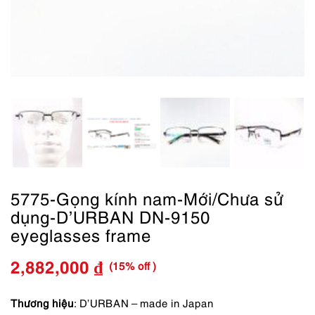
5775-Gọng kính nam-Mới/Chưa sử
dụng-D’URBAN DN-9150
eyeglasses frame
(15% off )
2,882,000
₫
Giá
Giá
gốc
hiện
Thương hiệu
: D’URBAN – made in Japan