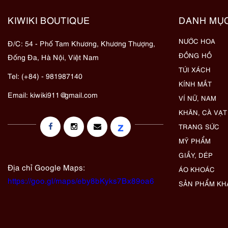
KIWIKI BOUTIQUE
DANH MỤ
NƯỚC HOA
Đ/C: 54 - Phố Tam Khương, Khương Thượng,
ĐỒNG HỒ
Đống Đa, Hà Nội, Việt Nam
TÚI XÁCH
Tel: (+84) - 981987140
KÍNH MẮT
Email:
kiwiki911@gmail.com
VÍ NỮ, NAM
KHĂN, CÀ VẠT
z
TRANG SỨC
MỸ PHẨM
GIẦY, DÉP
Địa chỉ Google Maps:
ÁO KHOÁC
https://goo.gl/maps/eby8bKyks7Bx89oa6
SẢN PHẨM KH