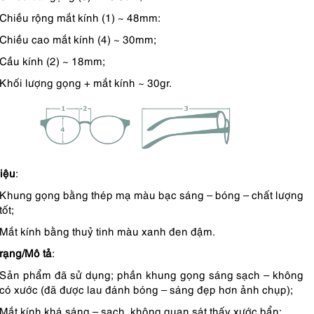
Chiều rộng mắt kính (1) ~ 48mm:
Chiều cao mắt kính (4) ~ 30mm;
Cầu kính (2) ~ 18mm;
Khối lượng gọng + mắt kính ~ 30gr.
liệu
:
Khung gọng bằng thép mạ màu bạc sáng – bóng – chất lượng
tốt;
Mắt kính bằng thuỷ tinh màu xanh đen đậm.
trạng/Mô tả
:
Sản phẩm đã sử dụng; phần khung gọng sáng sạch – không
có xước (đã được lau đánh bóng – sáng đẹp hơn ảnh chụp);
Mắt kính khá sáng – sạch, không quan sát thấy xước bẩn;