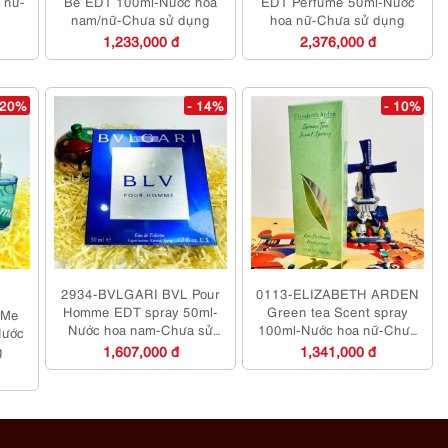
 nữ-
Be EDT 100ml-Nước hoa
EDT Perfume 50ml-Nước
nam/nữ-Chưa sử dụng
hoa nữ-Chưa sử dụng
1,233,000 đ
2,376,000 đ
 20%
- 14%
- 10%
2934-BVLGARI BVL Pour
0113-ELIZABETH ARDEN
Homme EDT spray 50ml-
Green tea Scent spray
 Me
Nước hoa nam-Chưa sử
100ml-Nước hoa nữ-Chưa
Nước
dụng
sử dụng
g
1,607,000 đ
1,341,000 đ