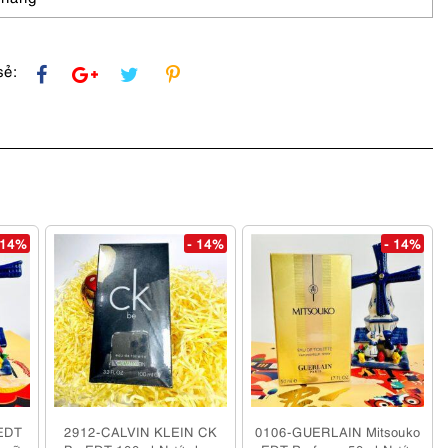
sẻ:
 14%
- 14%
- 14%
EDT
2912-CALVIN KLEIN CK
0106-GUERLAIN Mitsouko