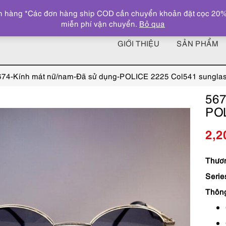
 hàng *Các đơn hàng ship COD cần chuyển khoản đặt cọc 20% giá
miễn phí vận chuyển.
Bỏ qua
GIỚI THIỆU
SẢN PHẨM
674-Kính mát nữ/nam-Đã sử dụng-POLICE 2225 Col541 sungla
567
POL
2,2
Thươn
Serie
Thôn