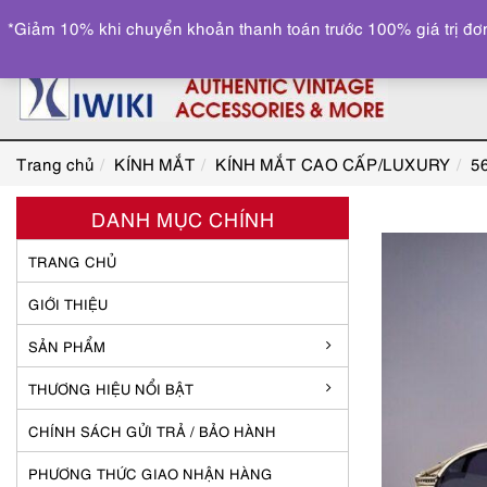
*Giảm 10% khi chuyển khoản thanh toán trước 100% giá trị đơn
Trang chủ
KÍNH MẮT
KÍNH MẮT CAO CẤP/LUXURY
5
DANH MỤC CHÍNH
TRANG CHỦ
GIỚI THIỆU
SẢN PHẨM
THƯƠNG HIỆU NỔI BẬT
CHÍNH SÁCH GỬI TRẢ / BẢO HÀNH
PHƯƠNG THỨC GIAO NHẬN HÀNG