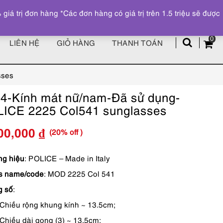
Đăng ký
Tài khoản
z
 trị đơn hàng *Các đơn hàng có giá trị trên 1.5 triệu sẽ được
0
LIÊN HỆ
GIỎ HÀNG
THANH TOÁN
sses
4-Kính mát nữ/nam-Đã sử dụng-
ICE 2225 Col541 sunglasses
(20% off )
00,000
₫
Giá
Giá
gốc
hiện
g hiệu
: POLICE – Made in Italy
s name/code
: MOD 2225 Col 541
là:
tại
g số
:
2,750,000 ₫.
là:
Chiều rộng khung kính ~ 13.5cm;
2,200,000 ₫.
Chiều dài gọng (3) ~ 13.5cm;