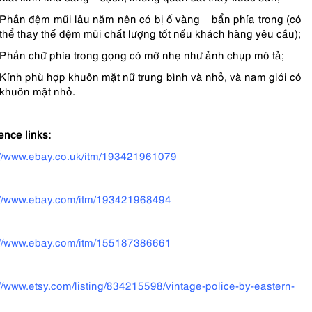
Phần đệm mũi lâu năm nên có bị ố vàng – bẩn phía trong (có
thể thay thế đệm mũi chất lượng tốt nếu khách hàng yêu cầu);
Phần chữ phía trong gọng có mờ nhẹ như ảnh chụp mô tả;
Kính phù hợp khuôn mặt nữ trung bình và nhỏ, và nam giới có
khuôn mặt nhỏ.
ence links:
://www.ebay.co.uk/itm/193421961079
://www.ebay.com/itm/193421968494
://www.ebay.com/itm/155187386661
://www.etsy.com/listing/834215598/vintage-police-by-eastern-
s