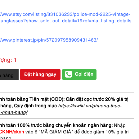
://www.etsy.com/listing/831036233/police-mod-2225-vintage-
sunglasses?show_sold_out_detail=1&ref=nla_listing_details
://www.pinterest.jp/pin/572097958909431463/
ượng: 1
Gọi điện
Đặt hàng ngay
ỏ hàng
m-
h toán bằng Tiền mặt (COD): Cần đặt cọc trước 20% giá trị
 hàng,
Quy định trong mục
https://kiwiki.vn/phuong-thuc-
o-nhan-hang
/
CE
nh toán 100% trước bằng chuyển khoản ngân hàng:
Nhập
41
CKNH/cknh
vào ô "MÃ GIẢM GIÁ" để được giảm 10% giá trị
asses
 hàng