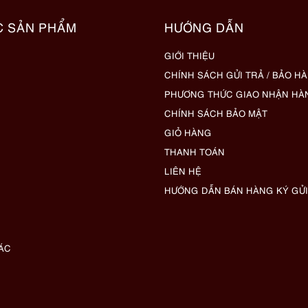
C SẢN PHẨM
HƯỚNG DẪN
GIỚI THIỆU
CHÍNH SÁCH GỬI TRẢ / BẢO H
PHƯƠNG THỨC GIAO NHẬN HÀ
CHÍNH SÁCH BẢO MẬT
GIỎ HÀNG
THANH TOÁN
LIÊN HỆ
HƯỚNG DẪN BÁN HÀNG KÝ GỬI
ÁC