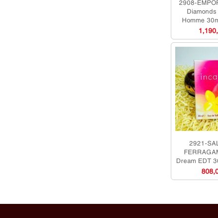
2908-EMPO
Diamonds
Homme 30m
nam-Chưa
1,190
2921-SA
FERRAGAM
Dream EDT 3
nữ-Chưa
808,