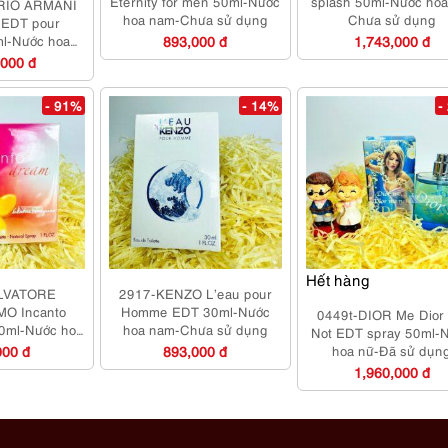
Eternity for men 50ml-Nước
splash 50ml-Nước hoa
RIO ARMANI
hoa nam-Chưa sử dụng
Chưa sử dụng
 EDT pour
l-Nước hoa
893,000 đ
1,743,000 đ
 sử dụng
,000 đ
- 91%
- 14%
-
Hết hàng
LVATORE
2917-KENZO L’eau pour
O Incanto
Homme EDT 30ml-Nước
0449t-DIOR Me Dior
0ml-Nước hoa
hoa nam-Chưa sử dụng
Not EDT spray 50ml-
 sử dụng
000 đ
893,000 đ
hoa nữ-Đã sử dụn
1,960,000 đ