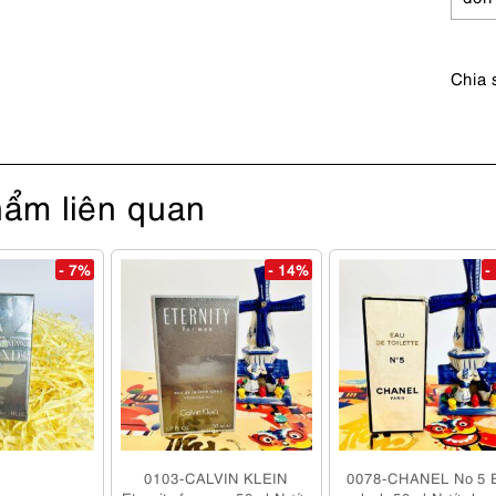
số
lượng
Chia 
ẩm liên quan
- 7%
- 14%
-
0103-CALVIN KLEIN
0078-CHANEL No 5 