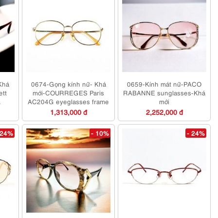
Khá
0674-Gọng kính nữ- Khá
0659-Kính mát nữ-PACO
ett
mới-COURREGES Paris
RABANNE sunglasses-Khá
AC204G eyeglasses frame
mới
1,313,000 đ
2,252,000 đ
 24%
- 10%
- 24%