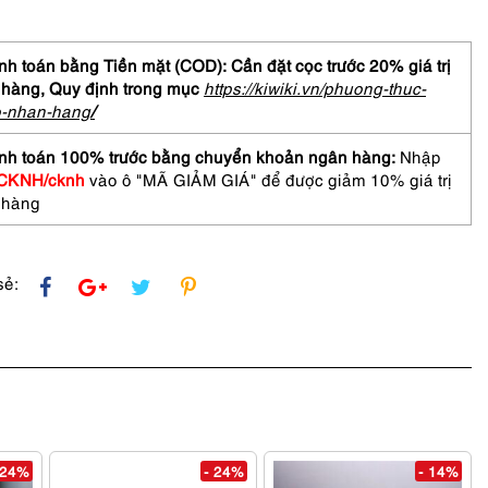
hưa
h toán bằng Tiền mặt (COD): Cần đặt cọc trước 20% giá trị
 hàng,
Quy định trong mục
https://kiwiki.vn/phuong-thuc-
o-nhan-hang
/
E
nh toán 100% trước bằng chuyển khoản ngân hàng:
Nhập
2
CKNH/cknh
vào ô "MÃ GIẢM GIÁ" để được giảm 10% giá trị
asses
 hàng
sẻ:
 24%
- 24%
- 14%