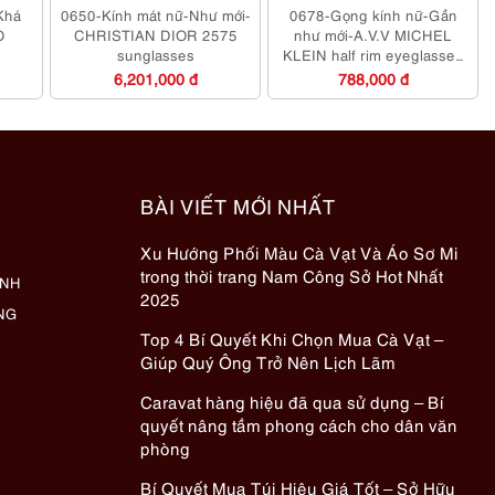
Khá
0650-Kính mát nữ-Như mới-
0678-Gọng kính nữ-Gần
O
CHRISTIAN DIOR 2575
như mới-A.V.V MICHEL
sunglasses
KLEIN half rim eyeglasses
frame
6,201,000 đ
788,000 đ
BÀI VIẾT MỚI NHẤT
Xu Hướng Phối Màu Cà Vạt Và Áo Sơ Mi
trong thời trang Nam Công Sở Hot Nhất
ÀNH
2025
NG
Top 4 Bí Quyết Khi Chọn Mua Cà Vạt –
Giúp Quý Ông Trở Nên Lịch Lãm
Caravat hàng hiệu đã qua sử dụng – Bí
quyết nâng tầm phong cách cho dân văn
phòng
Bí Quyết Mua Túi Hiệu Giá Tốt – Sở Hữu