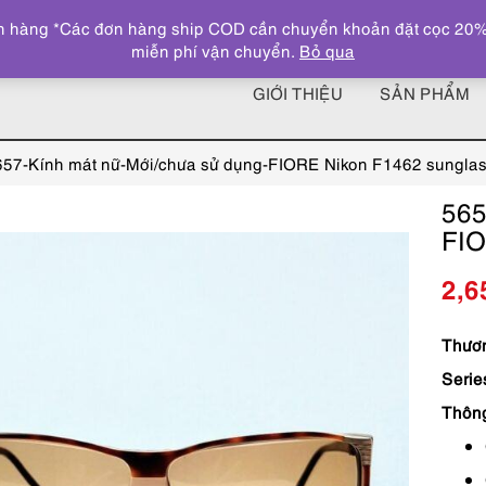
 hàng *Các đơn hàng ship COD cần chuyển khoản đặt cọc 20% giá
miễn phí vận chuyển.
Bỏ qua
GIỚI THIỆU
SẢN PHẨM
657-Kính mát nữ-Mới/chưa sử dụng-FIORE Nikon F1462 sungla
565
FIO
2,6
Thươn
Serie
Thôn