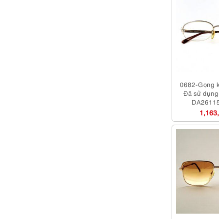
0682-Gọng k
Đã sử dụng
DA26115 
eyeglass
1,163