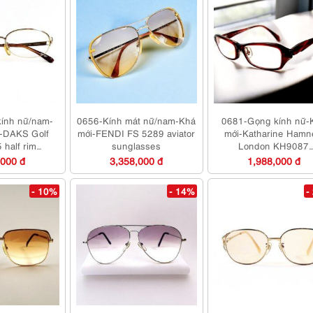
ính nữ/nam-
0656-Kính mát nữ/nam-Khá
0681-Gọng kính nữ-
-DAKS Golf
mới-FENDI FS 5289 aviator
mới-Katharine Hamn
half rim
sunglasses
London KH9087
es frame
eyeglasses frame
,000 đ
3,358,000 đ
1,988,000 đ
- 10%
- 14%
-