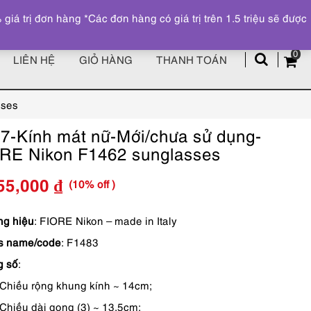
Đăng ký
Tài khoản
z
 trị đơn hàng *Các đơn hàng có giá trị trên 1.5 triệu sẽ được
0
LIÊN HỆ
GIỎ HÀNG
THANH TOÁN
sses
7-Kính mát nữ-Mới/chưa sử dụng-
RE Nikon F1462 sunglasses
(10% off )
55,000
₫
Giá
Giá
gốc
hiện
g hiệu
: FIORE Nikon – made in Italy
s name/code
: F1483
là:
tại
g số
:
2,950,000 ₫.
là:
Chiều rộng khung kính ~ 14cm;
2,655,000 ₫.
Chiều dài gọng (3) ~ 13.5cm;