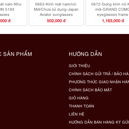
mát nam-Như
0663-Kính mát nam/nữ-
0672-Gọng kính nữ-
ON 5193
Mới/Chưa sử dụng-Japan
mới-GRAND COM
asses
Aviator sunglasses
eyeglasses frame
,000 đ
502,000 đ
1,163,000 đ
C SẢN PHẨM
HƯỚNG DẪN
GIỚI THIỆU
CHÍNH SÁCH GỬI TRẢ / BẢO H
PHƯƠNG THỨC GIAO NHẬN HÀ
CHÍNH SÁCH BẢO MẬT
GIỎ HÀNG
THANH TOÁN
LIÊN HỆ
HƯỚNG DẪN BÁN HÀNG KÝ GỬI