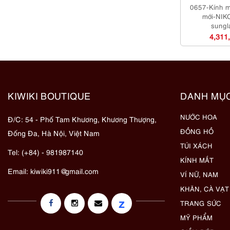
0657-Kính 
mới-NIK
sungl
4,311
KIWIKI BOUTIQUE
DANH MỤ
NƯỚC HOA
Đ/C: 54 - Phố Tam Khương, Khương Thượng,
ĐỒNG HỒ
Đống Đa, Hà Nội, Việt Nam
TÚI XÁCH
Tel: (+84) - 981987140
KÍNH MẮT
Email:
kiwiki911@gmail.com
VÍ NỮ, NAM
KHĂN, CÀ VẠT
z
TRANG SỨC
MỸ PHẨM