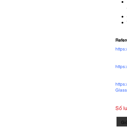
Refer
https
https
https
Glas
Số l
5657-
Gi
Kính