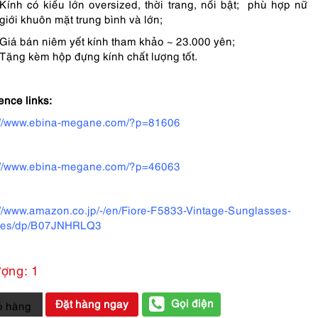
Kính có kiểu lớn oversized, thời trang, nổi bật; phù hợp nữ
giới khuôn mặt trung bình và lớn;
Giá bán niêm yết kính tham khảo ~ 23.000 yên;
Tặng kèm hộp đựng kính chất lượng tốt.
ence links:
://www.ebina-megane.com/?p=81606
://www.ebina-megane.com/?p=46063
://www.amazon.co.jp/-/en/Fiore-F5833-Vintage-Sunglasses-
ses/dp/B07JNHRLQ3
ượng: 1
Gọi điện
Đặt hàng ngay
ỏ hàng