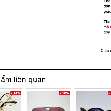
Gần
Than
như
đơn
mới-
gia
YVE
SAIN
Tha
LAUR
mã
31-
đơn
9602
sungl
số
Chia 
lượng
ẩm liên quan
- 14%
- 10%
-