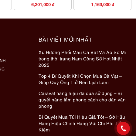
6,201,000 đ
1,163,000 đ
BÀI VIẾT MỚI NHẤT
Xu Hướng Phối Màu Cà Vạt Và Áo Sơ Mi
trong thời trang Nam Công Sở Hot Nhất
ÀNH
2025
NG
Top 4 Bí Quyết Khi Chọn Mua Cà Vạt –
Giúp Quý Ông Trở Nên Lịch Lãm
Caravat hàng hiệu đã qua sử dụng – Bí
quyết nâng tầm phong cách cho dân văn
phòng
Bí Quyết Mua Túi Hiệu Giá Tốt – Sở Hữu
Hàng Hiệu Chính Hãng Với Chi Phí Tiết
Kiệm