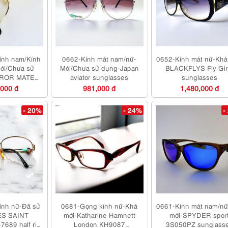
ính nam/Kính
0662-Kính mát nam/nữ-
0652-Kính mát nữ-Khá
ới/Chưa sử
Mới/Chưa sử dụng-Japan
BLACKFLYS Fly Gir
IROR MATE
aviator sunglasses
sunglasses
an eyeglasses
,000 đ
981,000 đ
1,480,000 đ
ame
- 20%
- 24%
-
ính nữ-Đã sử
0681-Gọng kính nữ-Khá
0661-Kính mát nam/n
ES SAINT
mới-Katharine Hamnett
mới-SPYDER spor
689 half rim
London KH9087
3S050PZ sunglass