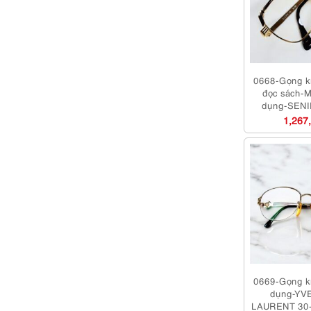
0668-Gọng k
đọc sách-M
dụng-SEN
browline Jap
1,267
fr
0669-Gọng k
dụng-YV
LAURENT 30-7