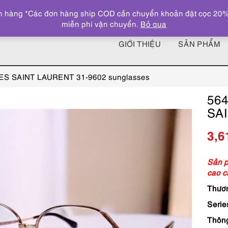
 hàng *Các đơn hàng ship COD cần chuyển khoản đặt cọc 20% giá
miễn phí vận chuyển.
Bỏ qua
GIỚI THIỆU
SẢN PHẨM
VES SAINT LAURENT 31-9602 sunglasses
564
SAI
3,6
Sản p
cao 
Thươn
Serie
Thôn