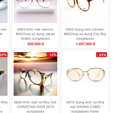
 mới-
0663-Kính mát nam/nữ-
0665-Gọng kính nữ/nam-
ls
Mới/Chưa sử dụng-Japan
Mới/Chưa sử dụng-City Boy
Aviator sunglasses
eyeglasses
502,000 đ
1,437,000 đ
 20%
- 10%
- 24%
ữ-Khá
0650-Kính mát nữ-Như mới-
0672-Gọng kính nữ-Khá
t
CHRISTIAN DIOR 2575
mới-GRAND COMO
es
sunglasses
eyeglasses frame