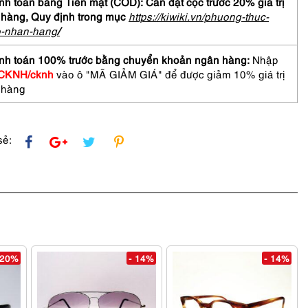
h toán bằng Tiền mặt (COD): Cần đặt cọc trước 20% giá trị
 hàng,
Quy định trong mục
https://kiwiki.vn/phuong-thuc-
o-nhan-hang
/
S
T
nh toán 100% trước bằng chuyển khoản ngân hàng:
Nhập
ENT
CKNH/cknh
vào ô "MÃ GIẢM GIÁ" để được giảm 10% giá trị
 hàng
asses
sẻ:
 20%
- 14%
- 14%