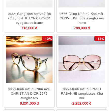
0684-Gọng kính nam/nữ-Đã
0676-Gọng kính nữ-Khá mới-
sử dụng-THE LYNX LY8701
CONVERSE 389 eyeglasses
eyeglasses frame
frame
713,000 đ
788,000 đ
- 10%
- 14%
0650-Kính mát nữ-Như mới-
0659-Kính mát nữ-PACO
CHRISTIAN DIOR 2575
RABANNE sunglasses-Khá
sunglasses
mới
6,201,000 đ
2,252,000 đ