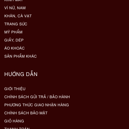
VÍ NỮ, NAM
KHĂN, CÀ VẠT
TRANG SỨC
MỸ PHẨM
GIẦY, DÉP
ÁO KHOÁC
SẢN PHẨM KHÁC
HƯỚNG DẪN
GIỚI THIỆU
CHÍNH SÁCH GỬI TRẢ / BẢO HÀNH
PHƯƠNG THỨC GIAO NHẬN HÀNG
CHÍNH SÁCH BẢO MẬT
GIỎ HÀNG
THANH TOÁN