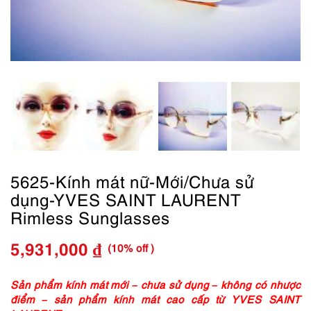
5625-Kính mát nữ-Mới/Chưa sử
dụng-YVES SAINT LAURENT
Rimless Sunglasses
(10% off )
5,931,000
₫
Giá
Giá
gốc
hiện
Sản phẩm kính mát mới – chưa sử dụng – không có nhược
điểm – sản phẩm kính mát cao cấp từ YVES SAINT
là:
tại