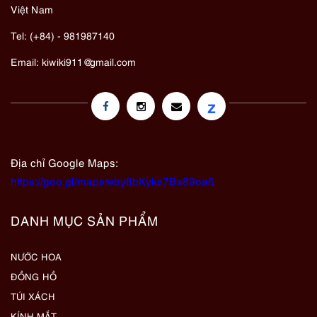
Việt Nam
Tel: (+84) - 981987140
Email:
kiwiki911@gmail.com
z
Địa chỉ Google Maps:
https://goo.gl/maps/eby8bKyks7Bx89oa6
DANH MỤC SẢN PHẨM
NƯỚC HOA
ĐỒNG HỒ
TÚI XÁCH
KÍNH MẮT