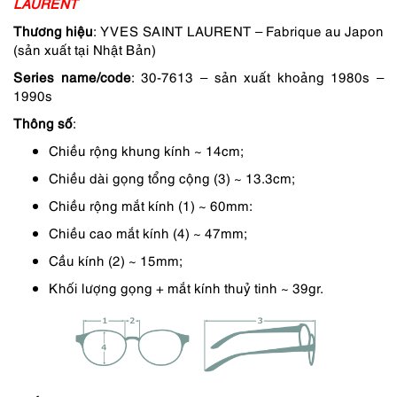
LAURENT
6,590,000 ₫.
là:
Thương hiệu
: YVES SAINT LAURENT – Fabrique au Japon
(sản xuất tại Nhật Bản)
5,931,000 ₫.
Series name/code
: 30-7613 – sản xuất khoảng 1980s –
1990s
Thông số
:
Chiều rộng khung kính ~ 14cm;
Chiều dài gọng tổng cộng (3) ~ 13.3cm;
Chiều rộng mắt kính (1) ~ 60mm:
Chiều cao mắt kính (4) ~ 47mm;
Cầu kính (2) ~ 15mm;
Khối lượng gọng + mắt kính thuỷ tinh ~ 39gr.