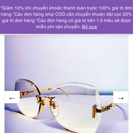
0
*Giảm 10% khi chuyển khoản thanh toán trước 100% giá trị đơn
DANH MỤC
hàng *Các đơn hàng ship COD cần chuyển khoản đặt cọc 20%
giá trị đơn hàng *Các đơn hàng có giá trị trên 1.5 triệu sẽ được
Trang chủ
KÍNH MẮT
5625-Kính mát nữ-Mới/Chưa sử
miễn phí vận chuyển.
Bỏ qua
dụng-YVES SAINT LAURENT Rimless Sunglasses