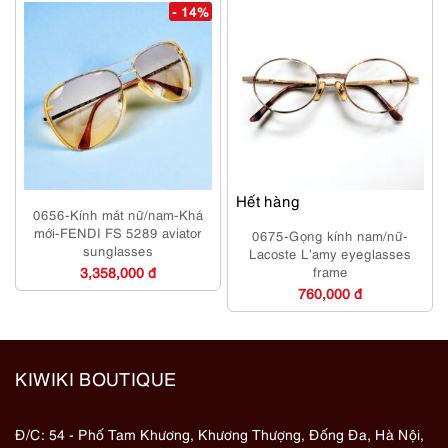
- 14%
Hết hàng
0656-Kính mát nữ/nam-Khá
mới-FENDI FS 5289 aviator
0675-Gọng kính nam/nữ-
sunglasses
Lacoste L’amy eyeglasses
3,358,000 đ
frame
760,000 đ
KIWIKI BOUTIQUE
Đ/C: 54 - Phố Tam Khương, Khương Thượng, Đống Đa, Hà Nội,