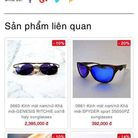
Sản phẩm liên quan
- 10%
- 20%
0660-Kính mát nam/nữ-Khá
0661-Kính mát nam/nữ-Khá
mới-GENESIS RITCHIE col18
mới-SPYDER sport 3S050PZ
Italy sunglasses
sunglasses
2,385,000 đ
392,000 đ
- 10%
- 14%