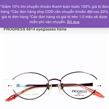
0
*Giảm 10% khi chuyển khoản thanh toán trước 100% giá trị đơn
DANH MỤC
hàng *Các đơn hàng ship COD cần chuyển khoản đặt cọc 20%
giá trị đơn hàng *Các đơn hàng có giá trị trên 1.5 triệu sẽ được
Trang chủ
KÍNH MẮT
GỌNG KÍNH MỚI/CHƯA SỬ
miễn phí vận chuyển.
Bỏ qua
DỤNG
5573-Gọng kính nữ-Mới/Chưa sử dụng-
PROGRESS 6814 eyeglasses frame