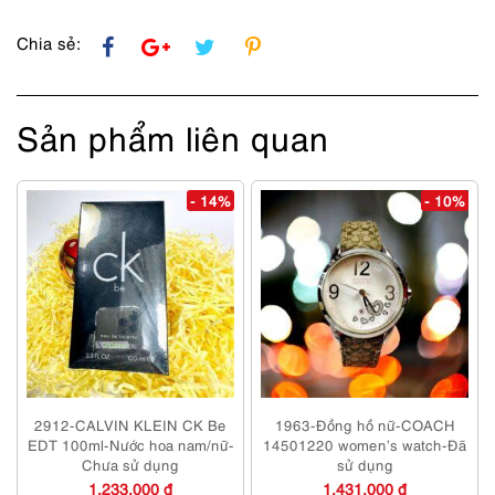
Chia sẻ:
Sản phẩm liên quan
- 14%
- 10%
2912-CALVIN KLEIN CK Be
1963-Đồng hồ nữ-COACH
EDT 100ml-Nước hoa nam/nữ-
14501220 women’s watch-Đã
Chưa sử dụng
sử dụng
1,233,000 đ
1,431,000 đ