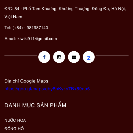
Đ/C: 54 - Phố Tam Khương, Khương Thượng, Đống Đa, Hà Nội,
Việt Nam
Tel: (+84) - 981987140
Email:
kiwiki911@gmail.com
z
Địa chỉ Google Maps:
https://goo.gl/maps/eby8bKyks7Bx89oa6
DANH MỤC SẢN PHẨM
NƯỚC HOA
ĐỒNG HỒ