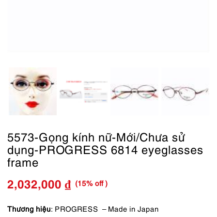
5573-Gọng kính nữ-Mới/Chưa sử
dụng-PROGRESS 6814 eyeglasses
frame
(15% off )
2,032,000
₫
Giá
Giá
gốc
hiện
Thương hiệu
: PROGRESS – Made in Japan