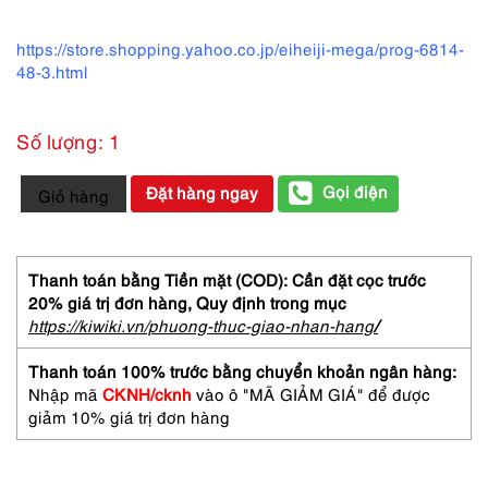
https://store.shopping.yahoo.co.jp/eiheiji-mega/prog-6814-
48-3.html
Số lượng: 1
5573-
Gọi điện
Đặt hàng ngay
Giỏ hàng
Gọng
kính
nữ-
Mới/Chưa
Thanh toán bằng Tiền mặt (COD): Cần đặt cọc trước
sử
20% giá trị đơn hàng,
Quy định trong mục
dụng-
https://kiwiki.vn/phuong-thuc-giao-nhan-hang
/
PROGRESS
6814
Thanh toán 100% trước bằng chuyển khoản ngân hàng:
eyeglasses
Nhập mã
CKNH/cknh
vào ô "MÃ GIẢM GIÁ" để được
frame
giảm 10% giá trị đơn hàng
số
lượng