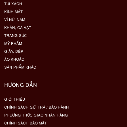
TÚI XÁCH
KÍNH MẮT
VÍ NỮ, NAM
KHĂN, CÀ VẠT
TRANG SỨC
MỸ PHẨM
GIẦY, DÉP
ÁO KHOÁC
SẢN PHẨM KHÁC
HƯỚNG DẪN
GIỚI THIỆU
CHÍNH SÁCH GỬI TRẢ / BẢO HÀNH
PHƯƠNG THỨC GIAO NHẬN HÀNG
CHÍNH SÁCH BẢO MẬT