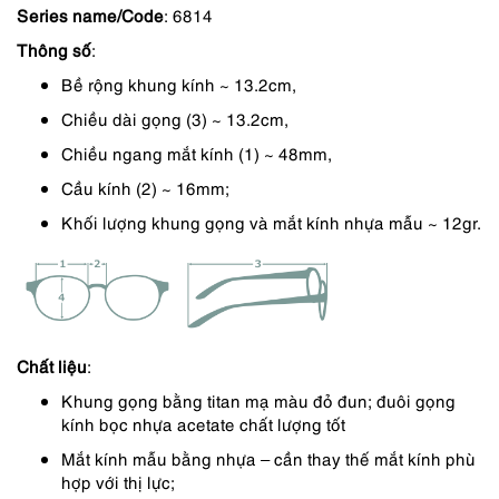
Series name/Code
: 6814
là:
tại
Thông số
:
2,390,000 ₫.
là:
Bề rộng khung kính ~ 13.2cm,
2,032,000 ₫.
Chiều dài gọng (3) ~ 13.2cm,
Chiều ngang mắt kính (1) ~ 48mm,
Cầu kính (2) ~ 16mm;
Khối lượng khung gọng và mắt kính nhựa mẫu ~ 12gr.
Chất liệu
:
Khung gọng bằng titan mạ màu đỏ đun; đuôi gọng
kính bọc nhựa acetate chất lượng tốt
Mắt kính mẫu bằng nhựa – cần thay thế mắt kính phù
hợp với thị lực;