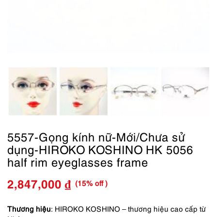
5557-Gọng kính nữ-Mới/Chưa sử
dụng-HIROKO KOSHINO HK 5056
half rim eyeglasses frame
(15% off )
2,847,000
₫
Giá
Giá
gốc
hiện
Thương hiệu
: HIROKO KOSHINO – thương hiệu cao cấp từ