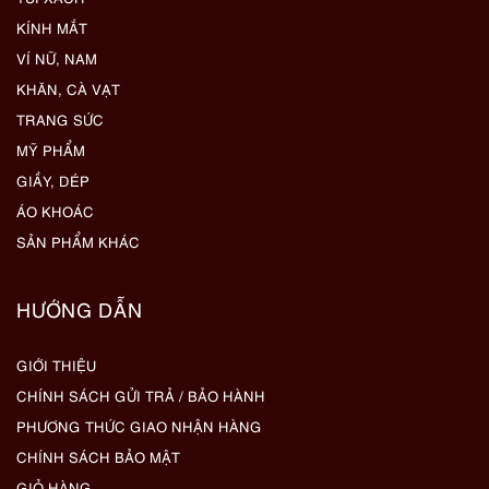
KÍNH MẮT
VÍ NỮ, NAM
KHĂN, CÀ VẠT
TRANG SỨC
MỸ PHẨM
GIẦY, DÉP
ÁO KHOÁC
SẢN PHẨM KHÁC
HƯỚNG DẪN
GIỚI THIỆU
CHÍNH SÁCH GỬI TRẢ / BẢO HÀNH
PHƯƠNG THỨC GIAO NHẬN HÀNG
CHÍNH SÁCH BẢO MẬT
GIỎ HÀNG