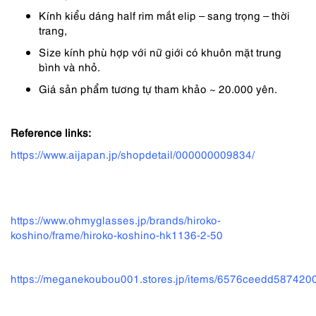
Kính kiểu dáng half rim mắt elip – sang trọng – thời
trang,
Size kính phù hợp với nữ giới có khuôn mặt trung
bình và nhỏ.
Giá sản phẩm tương tự tham khảo ~ 20.000 yên.
Reference links:
https://www.aijapan.jp/shopdetail/000000009834/
https://www.ohmyglasses.jp/brands/hiroko-
koshino/frame/hiroko-koshino-hk1136-2-50
https://meganekoubou001.stores.jp/items/6576ceedd58742