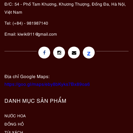
Đ/C: 54 - Phố Tam Khương, Khương Thượng, Đống Đa, Hà Nội,
Việt Nam
Tel: (+84) - 981987140
Email:
kiwiki911@gmail.com
z
Địa chỉ Google Maps:
https://goo.gl/maps/eby8bKyks7Bx89oa6
DANH MỤC SẢN PHẨM
NƯỚC HOA
ĐỒNG HỒ
TÚI XÁCH