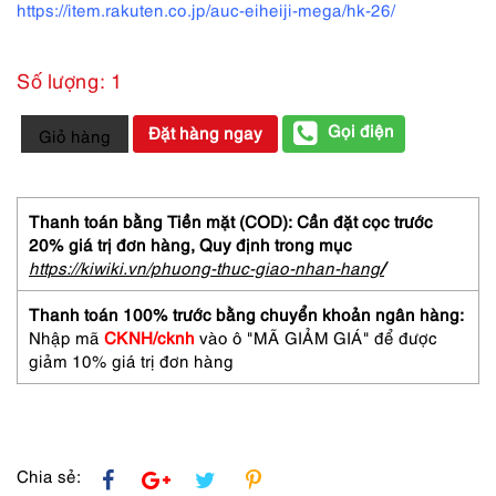
https://item.rakuten.co.jp/auc-eiheiji-mega/hk-26/
Số lượng: 1
5557-
Gọi điện
Đặt hàng ngay
Giỏ hàng
Gọng
kính
nữ-
Mới/Chưa
Thanh toán bằng Tiền mặt (COD): Cần đặt cọc trước
sử
20% giá trị đơn hàng,
Quy định trong mục
dụng-
https://kiwiki.vn/phuong-thuc-giao-nhan-hang
/
HIROKO
KOSHINO
Thanh toán 100% trước bằng chuyển khoản ngân hàng:
HK
Nhập mã
CKNH/cknh
vào ô "MÃ GIẢM GIÁ" để được
5056
giảm 10% giá trị đơn hàng
half
rim
eyeglasses
frame
số
Chia sẻ: