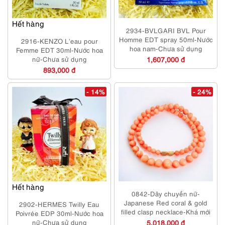
Hết hàng
2934-BVLGARI BVL Pour
Homme EDT spray 50ml-Nước
2916-KENZO L’eau pour
hoa nam-Chưa sử dụng
Femme EDT 30ml-Nước hoa
nữ-Chưa sử dụng
1,607,000 đ
893,000 đ
- 14%
- 24%
Hết hàng
0842-Dây chuyền nữ-
Japanese Red coral & gold
2902-HERMES Twilly Eau
filled clasp necklace-Khá mới
Poivrée EDP 30ml-Nước hoa
nữ-Chưa sử dụng
5,018,000 đ