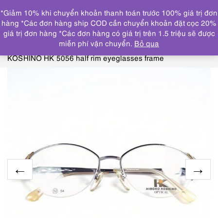
0
*Giảm 10% khi chuyển khoản thanh toán trước 100% giá trị đơn
DANH MỤC
hàng *Các đơn hàng ship COD cần chuyển khoản đặt cọc 20%
giá trị đơn hàng *Các đơn hàng có giá trị trên 1.5 triệu sẽ được
Trang chủ
KÍNH MẮT
GỌNG KÍNH MỚI/CHƯA SỬ
miễn phí vận chuyển.
Bỏ qua
DỤNG
5557-Gọng kính nữ-Mới/Chưa sử dụng-HIROKO
KOSHINO HK 5056 half rim eyeglasses frame