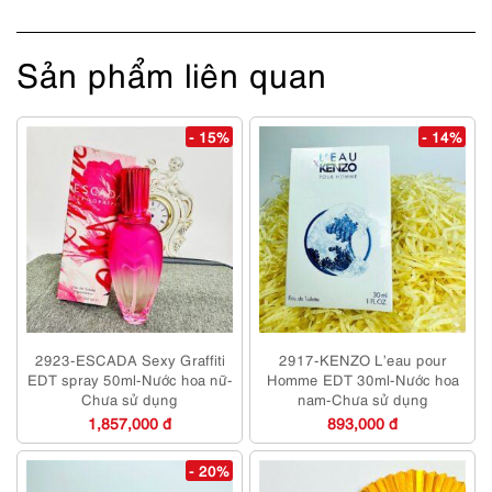
lượng
Sản phẩm liên quan
- 15%
- 14%
2923-ESCADA Sexy Graffiti
2917-KENZO L’eau pour
EDT spray 50ml-Nước hoa nữ-
Homme EDT 30ml-Nước hoa
Chưa sử dụng
nam-Chưa sử dụng
1,857,000 đ
893,000 đ
- 20%