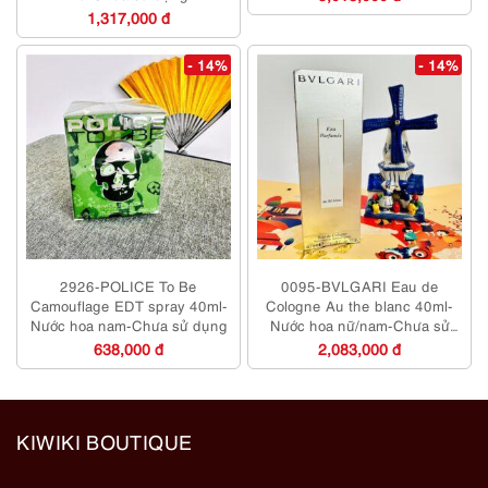
1,317,000 đ
- 14%
- 14%
2926-POLICE To Be
0095-BVLGARI Eau de
Camouflage EDT spray 40ml-
Cologne Au the blanc 40ml-
Nước hoa nam-Chưa sử dụng
Nước hoa nữ/nam-Chưa sử
dụng
638,000 đ
2,083,000 đ
KIWIKI BOUTIQUE