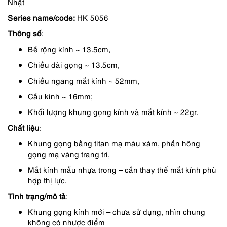
Nhật
là:
tại
Series name/code:
HK 5056
3,350,000 ₫.
là:
Thông số
:
2,847,000 ₫.
Bề rộng kính ~ 13.5cm,
Chiều dài gọng ~ 13.5cm,
Chiều ngang mắt kính ~ 52mm,
Cầu kính ~ 16mm;
Khối lượng khung gọng kính và mắt kính ~ 22gr.
Chất liệu
:
Khung gọng bằng titan mạ màu xám, phần hông
gọng mạ vàng trang trí,
Mắt kính mẫu nhựa trong – cần thay thế mắt kính phù
hợp thị lực.
Tình trạng/mô tả
:
Khung gọng kính mới – chưa sử dụng, nhìn chung
không có nhược điểm