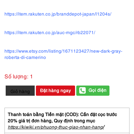
https://item.rakuten.co.jp/branddepot-japan/l1204s/
https://item.rakuten.co.jp/auc-mgc/rb22071/
https://www.etsy.com/listing/1671123427/new-dark-gray-
roberta-di-camerino
Số lượng: 1
5534-
Gọi điện
Đặt hàng ngay
Giỏ hàng
Gọng
kính
nữ-
Mới/Chưa
Thanh toán bằng Tiền mặt (COD): Cần đặt cọc trước
sử
20% giá trị đơn hàng,
Quy định trong mục
dụng-
https://kiwiki.vn/phuong-thuc-giao-nhan-hang
/
ROBERTA