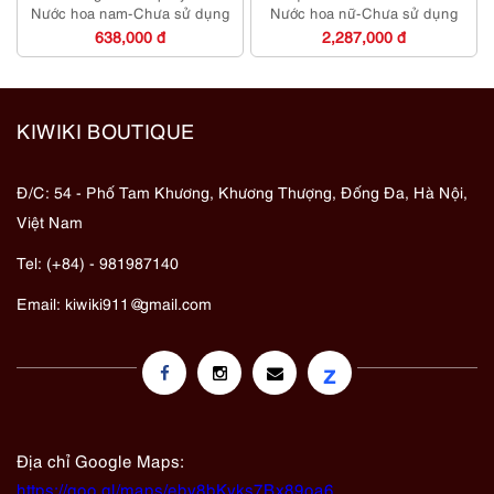
Nước hoa nam-Chưa sử dụng
Nước hoa nữ-Chưa sử dụng
638,000 đ
2,287,000 đ
KIWIKI BOUTIQUE
Đ/C: 54 - Phố Tam Khương, Khương Thượng, Đống Đa, Hà Nội,
Việt Nam
Tel: (+84) - 981987140
Email:
kiwiki911@gmail.com
z
Địa chỉ Google Maps:
https://goo.gl/maps/eby8bKyks7Bx89oa6