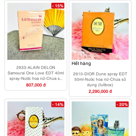
- 15%
Hết hàng
2933-ALAIN DELON
Samourai One Love EDT 40ml
2910-DIOR Dune spray EDT
spray-Nước hoa nữ-Chưa sử
50ml-Nước hoa nữ-Chưa sử
dụng
807,000 đ
dụng (fullbox)
2,290,000 đ
- 14%
- 20%