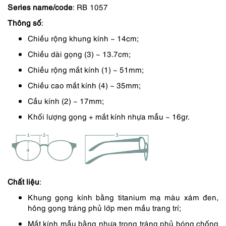
Series name/code
: RB 1057
là:
tại
Thông số
:
2,550,000 ₫.
là:
Chiều rộng khung kính ~ 14cm;
2,168,000 ₫.
Chiều dài gọng (3) ~ 13.7cm;
Chiều rộng mắt kính (1) ~ 51mm;
Chiều cao mắt kính (4) ~ 35mm;
Cầu kính (2) ~ 17mm;
Khối lượng gọng + mắt kính nhựa mẫu ~ 16gr.
Chất liệu
:
Khung gọng kính bằng titanium mạ màu xám đen,
hông gọng tráng phủ lớp men mầu trang trí;
Mắt kính mẫu bằng nhựa trong tráng phủ bóng chống