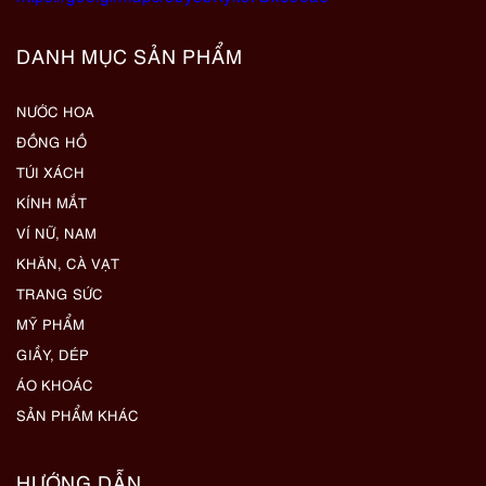
DANH MỤC SẢN PHẨM
NƯỚC HOA
ĐỒNG HỒ
TÚI XÁCH
KÍNH MẮT
VÍ NỮ, NAM
KHĂN, CÀ VẠT
TRANG SỨC
MỸ PHẨM
GIẦY, DÉP
ÁO KHOÁC
SẢN PHẨM KHÁC
HƯỚNG DẪN