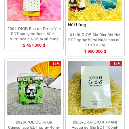
Hết hàng
2904-DIOR Eau de Dolce Vita
EDT spray perfume 50ml-
0449t-DIOR Me Dior Me Not
Nước hoa nữ-Chưa sử dụng
EDT spray 50ml-Nước hoa nữ-
2,457,000 đ
Đã sử dụng
1,960,000 đ
- 14%
- 14%
2926-POLICE To Be
2905-GIORGIO ARMANI
Camouflage EDT spray 40ml-
Acqua de Giò EDT 100ml-