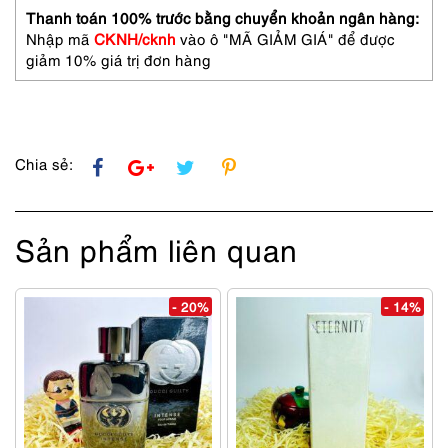
DI
Thanh toán 100% trước bằng chuyển khoản ngân hàng:
CAMERINO
Nhập mã
CKNH/cknh
vào ô "MÃ GIẢM GIÁ" để được
RB
giảm 10% giá trị đơn hàng
1057
halfrim
eyeglasses
frame
số
Chia sẻ:
lượng
Sản phẩm liên quan
- 20%
- 14%