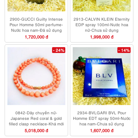
2900-GUCCI Guilty Intense
2913-CALVIN KLEIN Eternity
Pour Homme 50ml perfume-
EDP spray 100ml-Nước hoa
Nước hoa nam-Đã sử dụng
nữ-Chưa sử dụng
1,720,000 đ
1,998,000 đ
- 24%
- 14%
0842-Dây chuyền nữ-
2934-BVLGARI BVL Pour
Japanese Red coral & gold
Homme EDT spray 50ml-Nước
filled clasp necklace-Khá mới
hoa nam-Chưa sử dụng
5,018,000 đ
1,607,000 đ