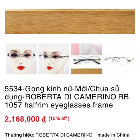
5534-Gọng kính nữ-Mới/Chưa sử
dụng-ROBERTA DI CAMERINO RB
1057 halfrim eyeglasses frame
(15% off )
2,168,000
₫
Giá
Giá
gốc
hiện
Thương hiệu
: ROBERTA DI CAMERINO – made in China