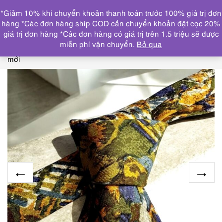
0
*Giảm 10% khi chuyển khoản thanh toán trước 100% giá trị đơn
DANH MỤC
hàng *Các đơn hàng ship COD cần chuyển khoản đặt cọc 20%
giá trị đơn hàng *Các đơn hàng có giá trị trên 1.5 triệu sẽ được
Trang chủ
KHĂN, CÀ VẠT
CRAVAT/CÀ VẠT
4641-
miễn phí vận chuyển.
Bỏ qua
Caravat-GIAN MARCO VENTURI silk tie 9.7cm-Gần như
mới