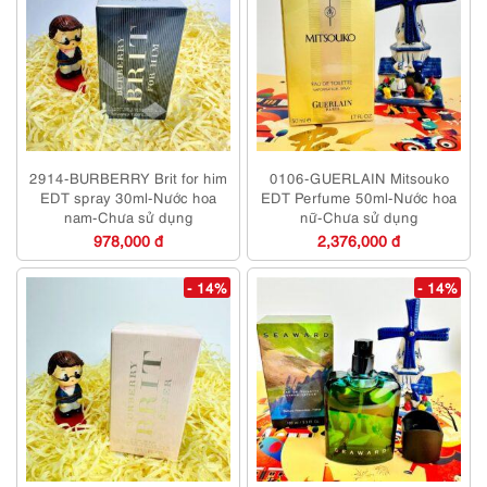
2914-BURBERRY Brit for him
0106-GUERLAIN Mitsouko
EDT spray 30ml-Nước hoa
EDT Perfume 50ml-Nước hoa
nam-Chưa sử dụng
nữ-Chưa sử dụng
978,000 đ
2,376,000 đ
- 14%
- 14%