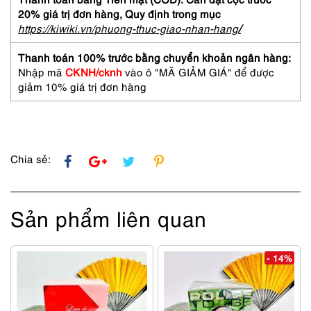
silk
20% giá trị đơn hàng,
Quy định trong mục
tie
https://kiwiki.vn/phuong-thuc-giao-nhan-hang
/
9.7cm-
Gần
Thanh toán 100% trước bằng chuyển khoản ngân hàng:
như
Nhập mã
CKNH/cknh
vào ô "MÃ GIẢM GIÁ" để được
mới
giảm 10% giá trị đơn hàng
số
lượng
Chia sẻ:
Sản phẩm liên quan
- 14%