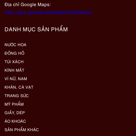
Địa chỉ Google Maps:
https://goo.gl/maps/eby8bKyks7Bx89oa6
DANH MỤC SẢN PHẨM
NƯỚC HOA
ĐỒNG HỒ
TÚI XÁCH
KÍNH MẮT
VÍ NỮ, NAM
KHĂN, CÀ VẠT
TRANG SỨC
MỸ PHẨM
GIẦY, DÉP
ÁO KHOÁC
SẢN PHẨM KHÁC