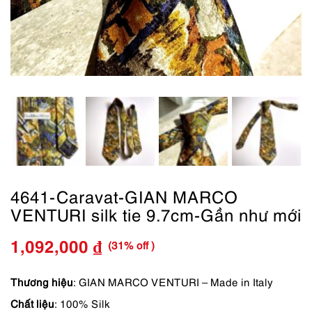
4641-Caravat-GIAN MARCO
VENTURI silk tie 9.7cm-Gần như mới
(31% off )
1,092,000
₫
Giá
Giá
gốc
hiện
Thương hiệu
: GIAN MARCO VENTURI – Made in Italy
Chất liệu
: 100% Silk
là:
tại