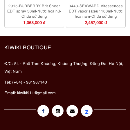
2915-BURBERRY Brit Sheer
0443-SEAWARD Vitessences
EDT spray 30ml-Nước hoa nữ-
EDT vaporisateur 100ml-Nước
Chưa sử dụng
hoa nam-Chưa sử dụng
1,063,000 đ
2,457,000 đ
KIWIKI BOUTIQUE
Đ/C: 54 - Phố Tam Khương, Khương Thượng, Đống Đa, Hà Nội,
Việt Nam
Tel: (+84) - 981987140
Email:
kiwiki911@gmail.com
z