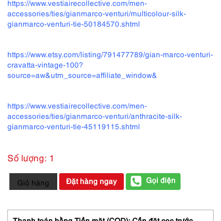
https://www.vestiairecollective.com/men-
accessories/ties/gianmarco-venturi/multicolour-silk-
gianmarco-venturi-tie-50184570.shtml
https://www.etsy.com/listing/791477789/gian-marco-venturi-
cravatta-vintage-100?
source=aw&utm_source=affiliate_window&
https://www.vestiairecollective.com/men-
accessories/ties/gianmarco-venturi/anthracite-silk-
gianmarco-venturi-tie-45119115.shtml
Số lượng: 1
4641-
Gọi điện
Đặt hàng ngay
Giỏ hàng
Caravat-
GIAN
MARCO
VENTURI
Thanh toán bằng Tiền mặt (COD): Cần đặt cọc trước