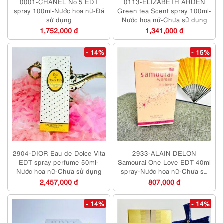
0001-CHANEL No 5 EDT
0113-ELIZABETH ARDEN
spray 100ml-Nước hoa nữ-Đã
Green tea Scent spray 100ml-
sử dụng
Nước hoa nữ-Chưa sử dụng
1,752,000 đ
1,341,000 đ
- 14%
- 15%
2904-DIOR Eau de Dolce Vita
2933-ALAIN DELON
EDT spray perfume 50ml-
Samourai One Love EDT 40ml
Nước hoa nữ-Chưa sử dụng
spray-Nước hoa nữ-Chưa sử
dụng
2,457,000 đ
807,000 đ
- 14%
- 14%