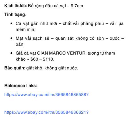
Kích thước:
Bề rộng đầu cà vạt ~ 9.7cm
1,590,000 ₫.
là:
Tình trạng
:
1,092,000 ₫.
Cà vạt gần như mới – chất vải phẳng phiu – vải lụa
mềm mịn;
Mặt vải sạch sẽ – quan sát không có sờn – xước –
bẩn;
Giá cà vạt GIAN MARCO VENTURI tương tự tham
khảo ~ $60 – $110.
Bảo quản
: giặt khô, không giặt nước.
Reference links:
https://www.ebay.com/itm/356584685588?
https://www.ebay.com/itm/356584686621?