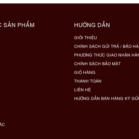
C SẢN PHẨM
HƯỚNG DẪN
GIỚI THIỆU
CHÍNH SÁCH GỬI TRẢ / BẢO H
PHƯƠNG THỨC GIAO NHẬN HÀ
CHÍNH SÁCH BẢO MẬT
GIỎ HÀNG
THANH TOÁN
LIÊN HỆ
HƯỚNG DẪN BÁN HÀNG KÝ GỬI
ÁC