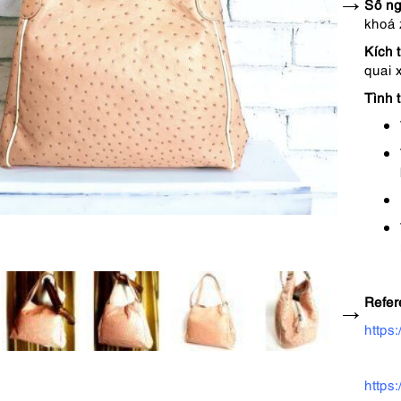
Số ng
khoá 
Kích 
quai 
Tình t
Refer
https
https: