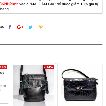
r
CKNH/cknh
vào ô "MÃ GIẢM GIÁ" để được giảm 10% giá trị
 hàng
sẻ:
 14%
- 14%
thon
g