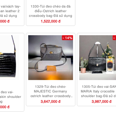
vai/xách tay-
1330-Túi đeo chéo da đà
an leather 2
điểu-Ostrich leather
Đã sử dụng
crossbody bag-Đã sử dụng
,000 đ
1,522,000 đ
- 14%
-
1329-Túi đeo chéo-
1305-Túi đeo vai-SA
MAJESTIC Germany
MARIA Italy crocodile 
 đeo vai-
ostrich leather crossbody
shoulder bag-Đã sử 
kin shoulder
bag-Đã sử dụng
ag
3,647,000 đ
3,987,000 đ
,000 đ