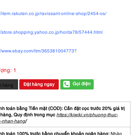
://item.rakuten.co.jp/ravissant-online-shop/2454-os/
://store.shopping.yahoo.co.jp/horita78/57444.html
://www.ebay.com/itm/365381004773?
ượng: 1
Gọi điện
Đặt hàng ngay
ỏ hàng
h toán bằng Tiền mặt (COD): Cần đặt cọc trước 20% giá trị
 hàng,
Quy định trong mục
https://kiwiki.vn/phuong-thuc-
o-nhan-hang
/
ch
nh toán 100% trước bằng chuyển khoản ngân hàng:
Nhập