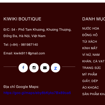
KIWIKI BOUTIQUE
DANH MỤ
NƯỚC HOA
Đ/C: 54 - Phố Tam Khương, Khương Thượng,
ĐỒNG HỒ
Đống Đa, Hà Nội, Việt Nam
TÚI XÁCH
Tel: (+84) - 981987140
KÍNH MẮT
Email:
kiwiki911@gmail.com
VÍ NỮ, NAM
KHĂN, CÀ VẠT
z
TRANG SỨC
MỸ PHẨM
GIẦY, DÉP
Địa chỉ Google Maps:
ÁO KHOÁC
https://goo.gl/maps/eby8bKyks7Bx89oa6
SẢN PHẨM KH