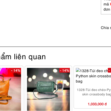
leathe
mã
tote
đơn
bag-
Như
mới
Chia 
số
lượng
ẩm liên quan
- 14%
- 14%
-
1328-Túi đeo chéo-Py
skin crossbody ba
1,033,000 đ