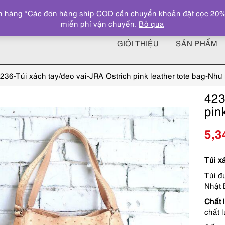
 hàng *Các đơn hàng ship COD cần chuyển khoản đặt cọc 20% giá
miễn phí vận chuyển.
Bỏ qua
GIỚI THIỆU
SẢN PHẨM
236-Túi xách tay/đeo vai-JRA Ostrich pink leather tote bag-Như
423
pin
5,3
Túi x
Túi đ
Nhật 
Chất l
chất l