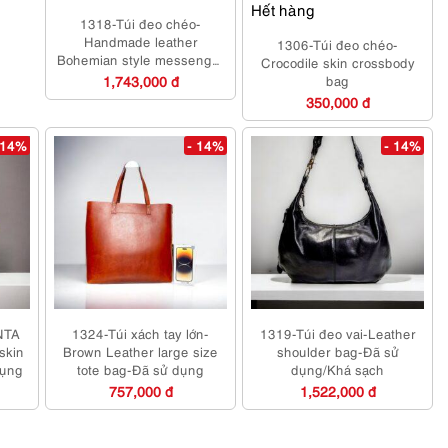
Hết hàng
1318-Túi đeo chéo-
Handmade leather
1306-Túi đeo chéo-
Bohemian style messenger
Crocodile skin crossbody
bag-Đã sử dụng/Khá sạch
1,743,000 đ
bag
350,000 đ
 14%
- 14%
- 14%
NTA
1324-Túi xách tay lớn-
1319-Túi đeo vai-Leather
skin
Brown Leather large size
shoulder bag-Đã sử
dụng
tote bag-Đã sử dụng
dụng/Khá sạch
757,000 đ
1,522,000 đ