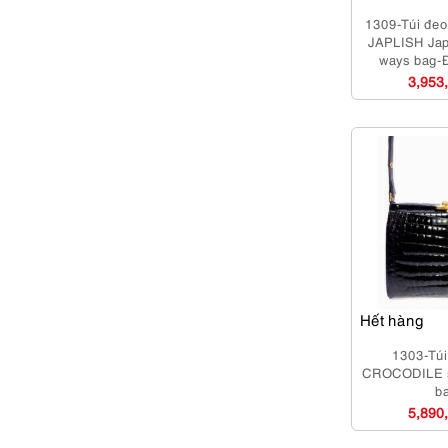
1309-Túi đeo 
JAPLISH Jap
ways bag-
3,953
Hết hàng
1303-Túi
CROCODILE s
b
5,890