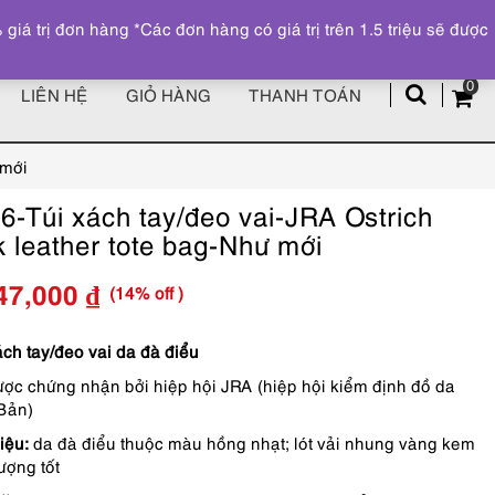
Đăng ký
Tài khoản
z
 trị đơn hàng *Các đơn hàng có giá trị trên 1.5 triệu sẽ được
0
LIÊN HỆ
GIỎ HÀNG
THANH TOÁN
 mới
6-Túi xách tay/đeo vai-JRA Ostrich
k leather tote bag-Như mới
(14% off )
47,000
₫
Giá
Giá
gốc
hiện
ách tay/đeo vai da đà điểu
ược chứng nhận bởi hiệp hội JRA (hiệp hội kiểm định đồ da
là:
tại
Bản)
6,290,000 ₫.
là:
iệu:
da đà điểu thuộc màu hồng nhạt; lót vải nhung vàng kem
5,347,000 ₫.
ượng tốt