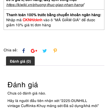
sét-
https://kiwiki.vn/phuong-thuc-giao-nhan-hang
/
Đã
sử
Thanh toán 100% trước bằng chuyển khoản ngân hàng:
dụng/khá
Nhập mã
CKNH/cknh
vào ô "MÃ GIẢM GIÁ" để được
mới
giảm 10% giá trị đơn hàng
số
lượng
Chia sẻ:
Đánh giá (0)
Đánh giá
Chưa có đánh giá nào.
Hãy là người đầu tiên nhận xét “2225-DUNHILL
vintage Cufflinks-Khuy măng sét-Đã sử dụng/khá mới”