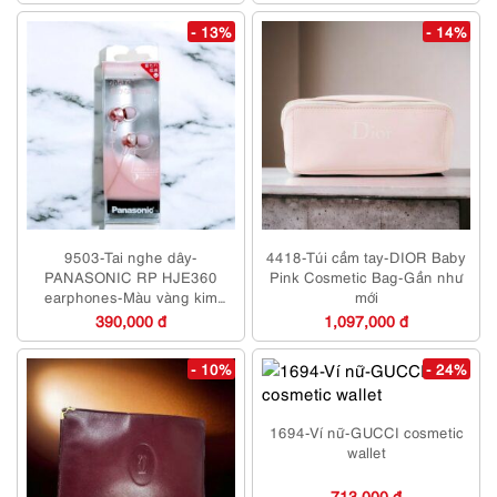
- 13%
- 14%
9503-Tai nghe dây-
4418-Túi cầm tay-DIOR Baby
PANASONIC RP HJE360
Pink Cosmetic Bag-Gần như
earphones-Màu vàng kim
mới
hoặc đỏ
390,000 đ
1,097,000 đ
- 10%
- 24%
1694-Ví nữ-GUCCI cosmetic
wallet
713,000 đ