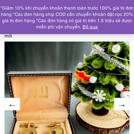
0
*Giảm 10% khi chuyển khoản thanh toán trước 100% giá trị đơn
DANH MỤC
hàng *Các đơn hàng ship COD cần chuyển khoản đặt cọc 20%
giá trị đơn hàng *Các đơn hàng có giá trị trên 1.5 triệu sẽ được
Trang chủ
THƯƠNG HIỆU NỔI BẬT
DUNHILL
2225-
miễn phí vận chuyển.
Bỏ qua
DUNHILL vintage Cufflinks-Khuy măng sét-Đã sử dụng/khá
mới