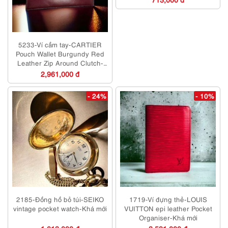
5233-Ví cầm tay-CARTIER
Pouch Wallet Burgundy Red
Leather Zip Around Clutch-
Gần như mới
2,961,000 đ
- 24%
- 10%
2185-Đồng hồ bỏ túi-SEIKO
1719-Ví đựng thẻ-LOUIS
vintage pocket watch-Khá mới
VUITTON epi leather Pocket
Organiser-Khá mới