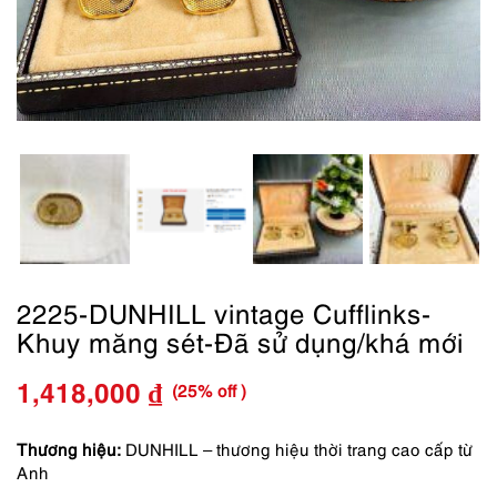
2225-DUNHILL vintage Cufflinks-
Khuy măng sét-Đã sử dụng/khá mới
(25% off )
1,418,000
₫
Giá
Giá
gốc
hiện
Thương hiệu:
DUNHILL – thương hiệu thời trang cao cấp từ
Anh
là:
tại