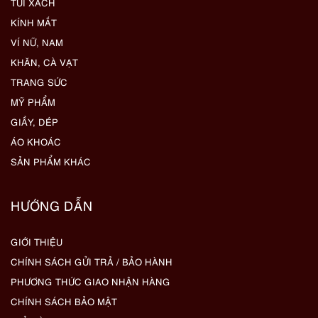
TÚI XÁCH
KÍNH MẮT
VÍ NỮ, NAM
KHĂN, CÀ VẠT
TRANG SỨC
MỸ PHẨM
GIẦY, DÉP
ÁO KHOÁC
SẢN PHẨM KHÁC
HƯỚNG DẪN
GIỚI THIỆU
CHÍNH SÁCH GỬI TRẢ / BẢO HÀNH
PHƯƠNG THỨC GIAO NHẬN HÀNG
CHÍNH SÁCH BẢO MẬT