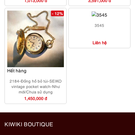
1,013,000 đ
3,591,000 đ
- 12%
3545
Liên hệ
Hết hàng
2184-Đồng hồ bỏ túi-SEIKO
vintage pocket watch-Như
mới/Chưa sử dụng
1,450,000 đ
KIWIKI BOUTIQUE