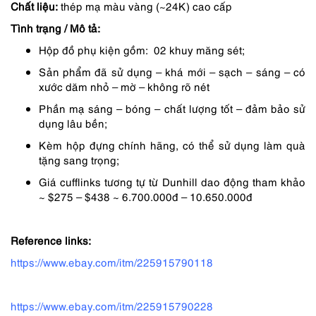
Chất liệu:
thép mạ màu vàng (~24K) cao cấp
1,890,000 ₫.
là:
Tình trạng / Mô tả:
1,418,000 ₫.
Hộp đồ phụ kiện gồm: 02 khuy măng sét;
Sản phẩm đã sử dụng – khá mới – sạch – sáng – có
xước dăm nhỏ – mờ – không rõ nét
Phần mạ sáng – bóng – chất lượng tốt – đảm bảo sử
dụng lâu bền;
Kèm hộp đựng chính hãng, có thể sử dụng làm quà
tặng sang trọng;
Giá cufflinks tương tự từ Dunhill dao động tham khảo
~ $275 – $438 ~ 6.700.000đ – 10.650.000đ
Reference links:
https://www.ebay.com/itm/225915790118
https://www.ebay.com/itm/225915790228