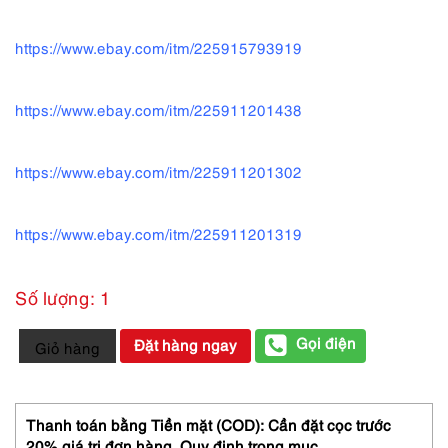
https://www.ebay.com/itm/225915793919
https://www.ebay.com/itm/225911201438
https://www.ebay.com/itm/225911201302
https://www.ebay.com/itm/225911201319
Số lượng: 1
2225-
Gọi điện
Đặt hàng ngay
Giỏ hàng
DUNHILL
vintage
Cufflinks-
Khuy
Thanh toán bằng Tiền mặt (COD): Cần đặt cọc trước
măng
20% giá trị đơn hàng,
Quy định trong mục