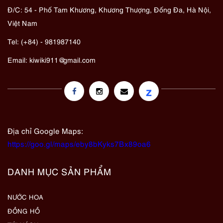
Đ/C: 54 - Phố Tam Khương, Khương Thượng, Đống Đa, Hà Nội,
Việt Nam
Tel: (+84) - 981987140
Email:
kiwiki911@gmail.com
z
Địa chỉ Google Maps:
https://goo.gl/maps/eby8bKyks7Bx89oa6
DANH MỤC SẢN PHẨM
NƯỚC HOA
ĐỒNG HỒ