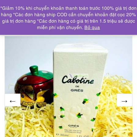
0
*Giảm 10% khi chuyển khoản thanh toán trước 100% giá trị đơn
DANH MỤC
hàng *Các đơn hàng ship COD cần chuyển khoản đặt cọc 20%
giá trị đơn hàng *Các đơn hàng có giá trị trên 1.5 triệu sẽ được
Trang chủ
NƯỚC HOA
3233-Cabotine De GRES EDT
miễn phí vận chuyển.
Bỏ qua
30ml spray-Nước hoa nữ-Chưa sử dụng