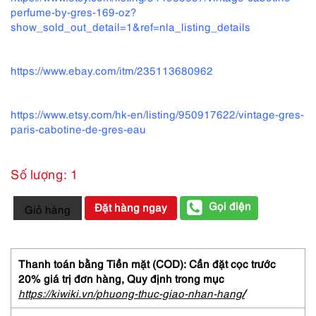
perfume-by-gres-169-oz?
show_sold_out_detail=1&ref=nla_listing_details
https://www.ebay.com/itm/235113680962
https://www.etsy.com/hk-en/listing/950917622/vintage-gres-
paris-cabotine-de-gres-eau
Số lượng: 1
3233-
Gọi điện
Đặt hàng ngay
Giỏ hàng
Cabotine
De
GRES
EDT
Thanh toán bằng Tiền mặt (COD): Cần đặt cọc trước
30ml
20% giá trị đơn hàng,
Quy định trong mục
spray-
https://kiwiki.vn/phuong-thuc-giao-nhan-hang
/
Nước