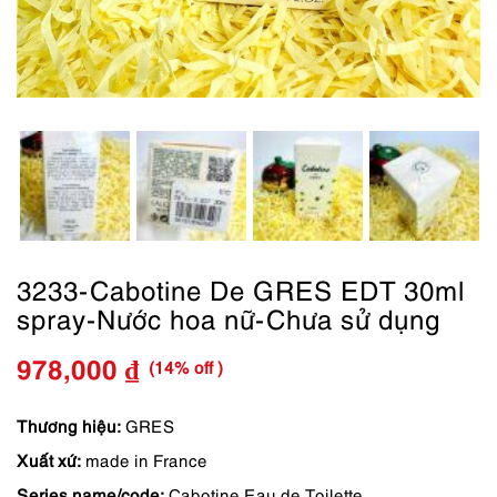
3233-Cabotine De GRES EDT 30ml
spray-Nước hoa nữ-Chưa sử dụng
(14% off )
978,000
₫
Giá
Giá
gốc
hiện
Thương hiệu:
GRES
Xuất xứ:
made in France
là:
tại
Series name/code:
Cabotine Eau de Toilette