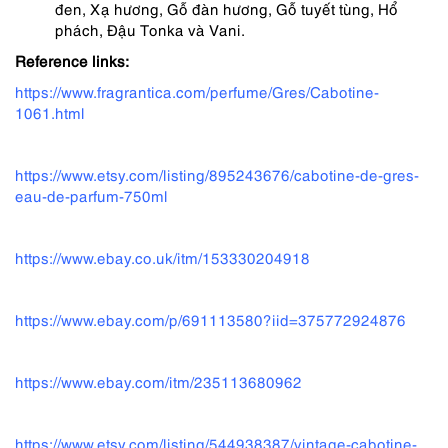
đen, Xạ hương, Gỗ đàn hương, Gỗ tuyết tùng, Hổ
phách, Đậu Tonka và Vani.
Reference links:
https://www.fragrantica.com/perfume/Gres/Cabotine-
1061.html
https://www.etsy.com/listing/895243676/cabotine-de-gres-
eau-de-parfum-750ml
https://www.ebay.co.uk/itm/153330204918
https://www.ebay.com/p/691113580?iid=375772924876
https://www.ebay.com/itm/235113680962
https://www.etsy.com/listing/544938387/vintage-cabotine-