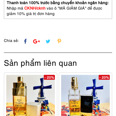
hoa
Thanh toán 100% trước bằng chuyển khoản ngân hàng:
nữ-
Nhập mã
CKNH/cknh
vào ô "MÃ GIẢM GIÁ" để được
Chưa
giảm 10% giá trị đơn hàng
sử
dụng
số
lượng
Chia sẻ:
Sản phẩm liên quan
- 20%
- 20%