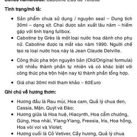
1,150,000 ₫.
là:
Tình trạng/mô tả:
978,000 ₫.
Sản phẩm chưa sử dụng / nguyên seal – Dung tích
30ml – dạng xịt. Chai được sản xuất lâu năm – hiếm
gặp với tình trạng fullbox.
Cabotine by Grès là một loại nước hoa dành cho phụ
nữ. Cabotine được ra mắt vào năm 1990. Người chế
tạo ra loại nước hoa này là Jean Claude Delville.
Công thức pha trộn nguyên bản (Old/Original formula)
với nhiều thành phần tự nhiên và có khác biệt với
công thức pha trộn hiện nay từ thành phần tổng hợp.
Giá chai 30ml mới tham khảo ~ 60Euro
Ghi chú về hương thơm:
Hương đầu là Rau mùi, Hoa cam, Quả lý chua đen,
Cassia, Mận, Quýt và Đào;
Hương giữa là Hoa huệ, Hiacynth, Hoa cẩm chướng,
Gừng, Hoa nhài, Ylang-Ylang, Freesia, Iris, Hoa hồng,
Hoa vòi voi và Violet;
Hương cuối là Cỏ Vetiver, Cầy hương, Quả lý chua