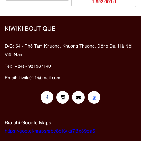
1,992,000 đ
KIWIKI BOUTIQUE
Đ/C: 54 - Phố Tam Khương, Khương Thượng, Đống Đa, Hà Nội,
Việt Nam
Tel: (+84) - 981987140
Email:
kiwiki911@gmail.com
z
Địa chỉ Google Maps:
https://goo.gl/maps/eby8bKyks7Bx89oa6