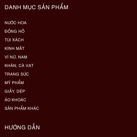
DANH MỤC SẢN PHẨM
NƯỚC HOA
ĐỒNG HỒ
TÚI XÁCH
KÍNH MẮT
VÍ NỮ, NAM
KHĂN, CÀ VẠT
TRANG SỨC
MỸ PHẨM
GIẦY, DÉP
ÁO KHOÁC
SẢN PHẨM KHÁC
HƯỚNG DẪN