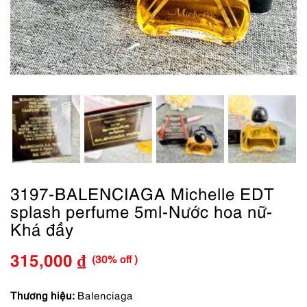
3197-BALENCIAGA Michelle EDT
splash perfume 5ml-Nước hoa nữ-
Khá đầy
(30% off )
315,000
₫
Giá
Giá
gốc
hiện
Thương hiệu:
Balenciaga