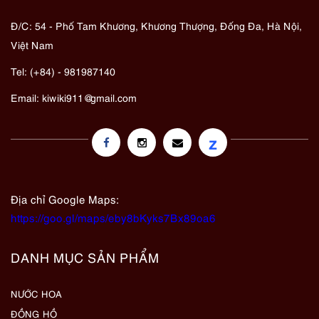
Đ/C: 54 - Phố Tam Khương, Khương Thượng, Đống Đa, Hà Nội,
Việt Nam
Tel: (+84) - 981987140
Email:
kiwiki911@gmail.com
z
Địa chỉ Google Maps:
https://goo.gl/maps/eby8bKyks7Bx89oa6
DANH MỤC SẢN PHẨM
NƯỚC HOA
ĐỒNG HỒ