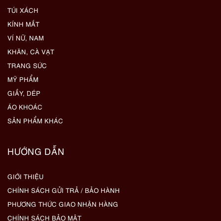
TÚI XÁCH
KÍNH MẮT
VÍ NỮ, NAM
KHĂN, CÀ VẠT
TRANG SỨC
MỸ PHẨM
GIẦY, DÉP
ÁO KHOÁC
SẢN PHẨM KHÁC
HƯỚNG DẪN
GIỚI THIỆU
CHÍNH SÁCH GỬI TRẢ / BẢO HÀNH
PHƯƠNG THỨC GIAO NHẬN HÀNG
CHÍNH SÁCH BẢO MẬT