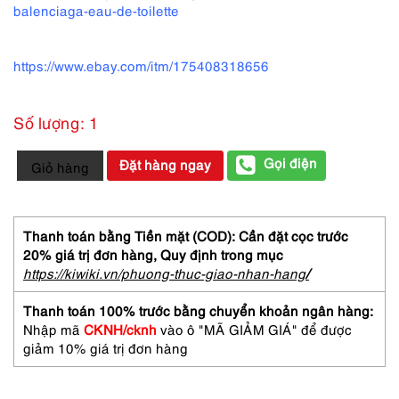
balenciaga-eau-de-toilette
https://www.ebay.com/itm/175408318656
Số lượng: 1
3197-
Gọi điện
Đặt hàng ngay
Giỏ hàng
BALENCIAGA
Michelle
EDT
splash
Thanh toán bằng Tiền mặt (COD): Cần đặt cọc trước
perfume
20% giá trị đơn hàng,
Quy định trong mục
5ml-
https://kiwiki.vn/phuong-thuc-giao-nhan-hang
/
Nước
hoa
Thanh toán 100% trước bằng chuyển khoản ngân hàng:
nữ-
Nhập mã
CKNH/cknh
vào ô "MÃ GIẢM GIÁ" để được
Khá
giảm 10% giá trị đơn hàng
đầy
số