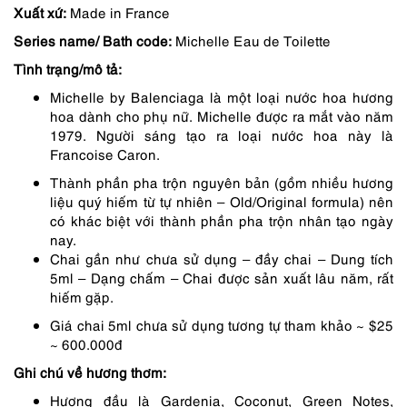
Xuất xứ:
Made in France
là:
tại
Series name/ Bath code:
Michelle
Eau de Toilette
450,000 ₫.
là:
Tình trạng/mô tả:
315,000 ₫.
Michelle by Balenciaga là một loại nước hoa hương
hoa dành cho phụ nữ. Michelle được ra mắt vào năm
1979. Người sáng tạo ra loại nước hoa này là
Francoise Caron.
Thành phần pha trộn nguyên bản (gồm nhiều hương
liệu quý hiếm từ tự nhiên – Old/Original formula) nên
có khác biệt với thành phần pha trộn nhân tạo ngày
nay.
Chai gần như chưa sử dụng – đầy chai – Dung tích
5ml – Dạng chấm – Chai được sản xuất lâu năm, rất
hiếm gặp.
Giá chai 5ml chưa sử dụng tương tự tham khảo ~ $25
~ 600.000đ
Ghi chú về hương thơm:
Hương đầu là Gardenia, Coconut, Green Notes,