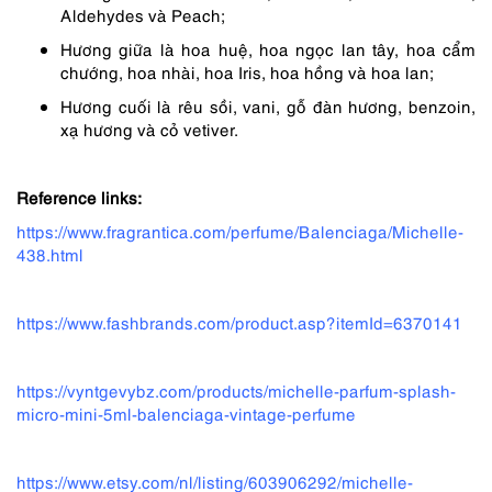
Aldehydes và Peach;
Hương giữa là hoa huệ, hoa ngọc lan tây, hoa cẩm
chướng, hoa nhài, hoa Iris, hoa hồng và hoa lan;
Hương cuối là rêu sồi, vani, gỗ đàn hương, benzoin,
xạ hương và cỏ vetiver.
Reference links:
https://www.fragrantica.com/perfume/Balenciaga/Michelle-
438.html
https://www.fashbrands.com/product.asp?itemId=6370141
https://vyntgevybz.com/products/michelle-parfum-splash-
micro-mini-5ml-balenciaga-vintage-perfume
https://www.etsy.com/nl/listing/603906292/michelle-