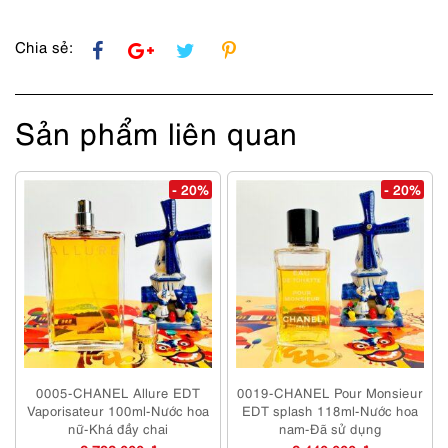
lượng
Chia sẻ:
Sản phẩm liên quan
- 20%
- 20%
0005-CHANEL Allure EDT
0019-CHANEL Pour Monsieur
Vaporisateur 100ml-Nước hoa
EDT splash 118ml-Nước hoa
nữ-Khá đầy chai
nam-Đã sử dụng