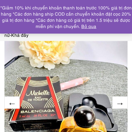
0
*Giảm 10% khi chuyển khoản thanh toán trước 100% giá trị đơn
DANH MỤC
hàng *Các đơn hàng ship COD cần chuyển khoản đặt cọc 20%
giá trị đơn hàng *Các đơn hàng có giá trị trên 1.5 triệu sẽ được
Trang chủ
NƯỚC HOA
CHAI NHỎ/MINI(≤ 15ml)
3197-
miễn phí vận chuyển.
Bỏ qua
BALENCIAGA Michelle EDT splash perfume 5ml-Nước hoa
nữ-Khá đầy