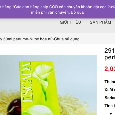
 hàng *Các đơn hàng ship COD cần chuyển khoản đặt cọc 20% giá
miễn phí vận chuyển.
Bỏ qua
GIỚI THIỆU
SẢN PHẨM
y 50ml perfume-Nước hoa nữ-Chưa sử dụng
291
per
2,0
Thươn
Xuất 
Serie
Tình 