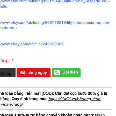
://www.etsy.com/ie/listing/869794403/lily-chic-by-escada-eau-
lette
://www.etsy.com/uk/listing/869786219/lily-chic-special-edition-
cada-eau
://www.ebay.com/itm/115249638566
ượng: 1
Gọi điện
Đặt hàng ngay
ỏ hàng
ADA
h toán bằng Tiền mặt (COD): Cần đặt cọc trước 20% giá trị
 hàng,
Quy định trong mục
https://kiwiki.vn/phuong-thuc-
o-nhan-hang
/
me-
nh toán 100% trước bằng chuyển khoản ngân hàng:
Nhập