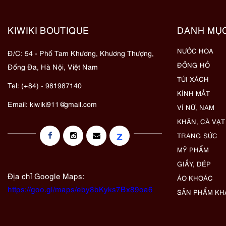
KIWIKI BOUTIQUE
DANH MỤ
NƯỚC HOA
Đ/C: 54 - Phố Tam Khương, Khương Thượng,
ĐỒNG HỒ
Đống Đa, Hà Nội, Việt Nam
TÚI XÁCH
Tel: (+84) - 981987140
KÍNH MẮT
Email:
kiwiki911@gmail.com
VÍ NỮ, NAM
KHĂN, CÀ VẠT
z
TRANG SỨC
MỸ PHẨM
GIẦY, DÉP
Địa chỉ Google Maps:
ÁO KHOÁC
https://goo.gl/maps/eby8bKyks7Bx89oa6
SẢN PHẨM KH