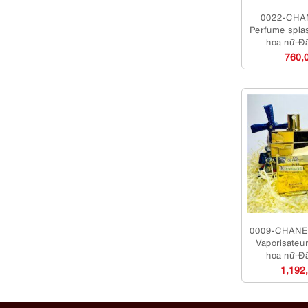
0022-CHA
Perfume spla
hoa nữ-Đ
760,
0009-CHANE
Vaporisateu
hoa nữ-Đ
1,192