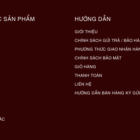
C SẢN PHẨM
HƯỚNG DẪN
GIỚI THIỆU
CHÍNH SÁCH GỬI TRẢ / BẢO H
PHƯƠNG THỨC GIAO NHẬN HÀ
CHÍNH SÁCH BẢO MẬT
GIỎ HÀNG
THANH TOÁN
LIÊN HỆ
HƯỚNG DẪN BÁN HÀNG KÝ GỬI
ÁC