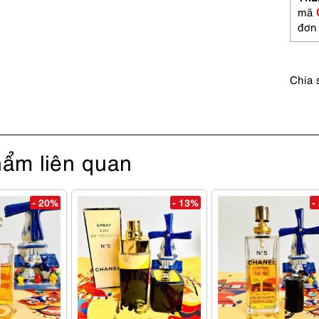
hoa
mã
nữ-
đơn
Chưa
sử
dụng
Chia 
số
lượng
ẩm liên quan
- 20%
- 13%
-