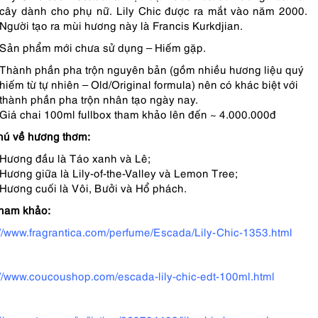
cây dành cho phụ nữ. Lily Chic được ra mắt vào năm 2000.
Người tạo ra mùi hương này là Francis Kurkdjian.
Sản phẩm mới chưa sử dụng – Hiếm gặp.
Thành phần pha trộn nguyên bản (gồm nhiều hương liệu quý
hiếm từ tự nhiên – Old/Original formula) nên có khác biệt với
thành phần pha trộn nhân tạo ngày nay.
Giá chai 100ml fullbox tham khảo lên đến ~ 4.000.000đ
hú về hương thơm:
Hương đầu là Táo xanh và Lê;
Hương giữa là Lily-of-the-Valley và Lemon Tree;
Hương cuối là Vôi, Bưởi và Hổ phách.
tham khảo:
://www.fragrantica.com/perfume/Escada/Lily-Chic-1353.html
://www.coucoushop.com/escada-lily-chic-edt-100ml.html