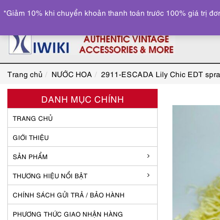
*Giảm 10% khi chuyển khoản thanh toán trước 100% giá trị đơn
Trang chủ
NƯỚC HOA
2911-ESCADA Lily Chic EDT spra
DANH MỤC CHÍNH
TRANG CHỦ
GIỚI THIỆU
SẢN PHẨM
THƯƠNG HIỆU NỔI BẬT
CHÍNH SÁCH GỬI TRẢ / BẢO HÀNH
PHƯƠNG THỨC GIAO NHẬN HÀNG