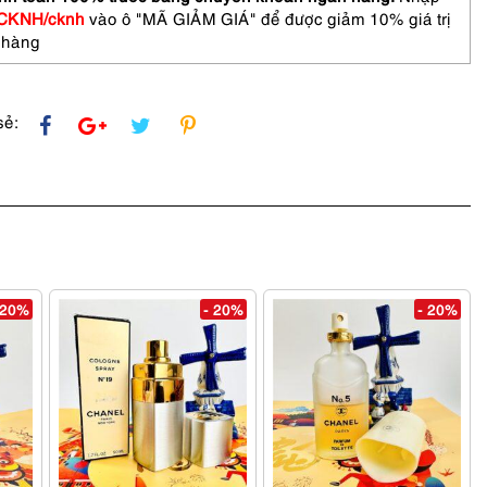
CKNH/cknh
vào ô "MÃ GIẢM GIÁ" để được giảm 10% giá trị
 hàng
sẻ:
 20%
- 20%
- 20%