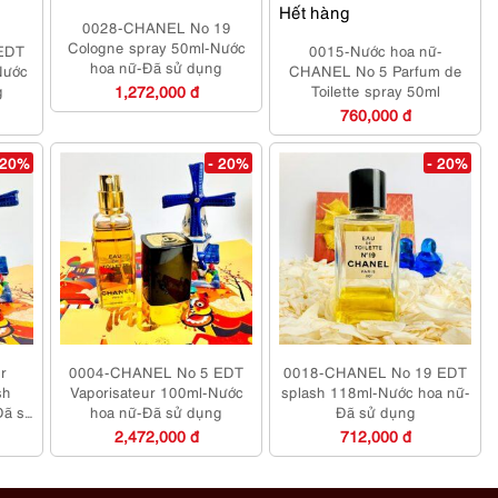
Hết hàng
0028-CHANEL No 19
Cologne spray 50ml-Nước
EDT
0015-Nước hoa nữ-
hoa nữ-Đã sử dụng
Nước
CHANEL No 5 Parfum de
g
1,272,000 đ
Toilette spray 50ml
760,000 đ
 20%
- 20%
- 20%
r
0004-CHANEL No 5 EDT
0018-CHANEL No 19 EDT
sh
Vaporisateur 100ml-Nước
splash 118ml-Nước hoa nữ-
Đã sử
hoa nữ-Đã sử dụng
Đã sử dụng
2,472,000 đ
712,000 đ