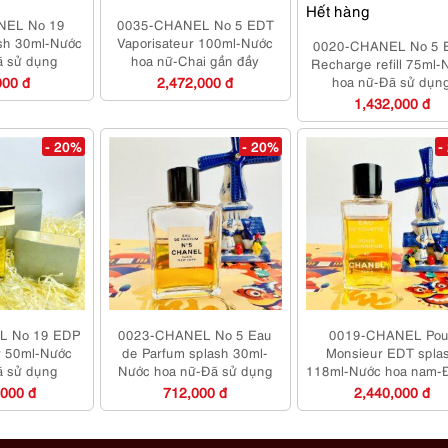
Hết hàng
NEL No 19
0035-CHANEL No 5 EDT
sh 30ml-Nước
Vaporisateur 100ml-Nước
0020-CHANEL No 5 
ã sử dụng
hoa nữ-Chai gần đầy
Recharge refill 75ml-
000 đ
2,472,000 đ
hoa nữ-Đã sử dụn
1,432,000 đ
- 20%
- 20%
-
L No 19 EDP
0023-CHANEL No 5 Eau
0019-CHANEL Pou
r 50ml-Nước
de Parfum splash 30ml-
Monsieur EDT spla
ã sử dụng
Nước hoa nữ-Đã sử dụng
118ml-Nước hoa nam-
dụng
,000 đ
712,000 đ
2,440,000 đ