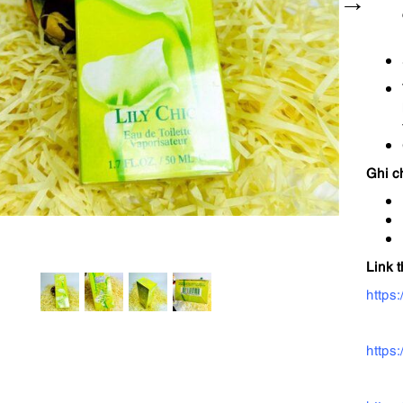
Ghi c
Link 
https
https