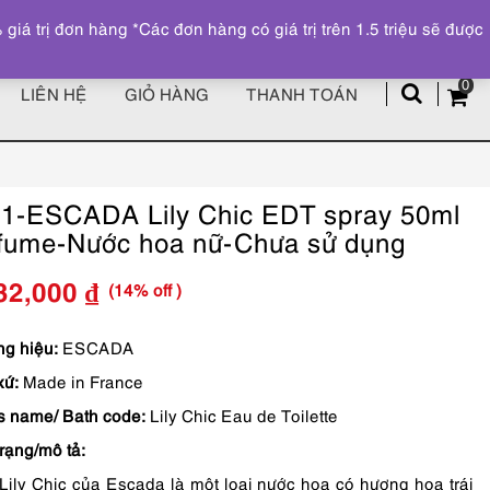
Đăng ký
Tài khoản
z
 trị đơn hàng *Các đơn hàng có giá trị trên 1.5 triệu sẽ được
0
LIÊN HỆ
GIỎ HÀNG
THANH TOÁN
1-ESCADA Lily Chic EDT spray 50ml
fume-Nước hoa nữ-Chưa sử dụng
(14% off )
32,000
₫
Giá
Giá
gốc
hiện
g hiệu:
ESCADA
xứ:
Made in France
là:
tại
s name/ Bath code:
Lily Chic Eau de Toilette
2,390,000 ₫.
là:
trạng/mô tả:
2,032,000 ₫.
Lily Chic của Escada là một loại nước hoa có hương hoa trái