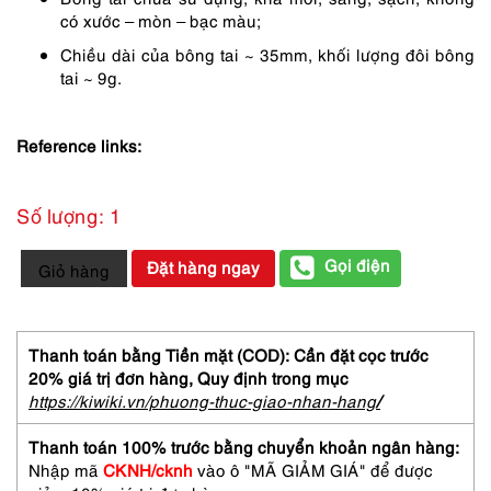
150,000 ₫.
là:
có xước – mòn – bạc màu;
113,000 ₫.
Chiều dài của bông tai ~ 35mm, khối lượng đôi bông
tai ~ 9g.
Reference links:
Số lượng: 1
2423-
Gọi điện
Đặt hàng ngay
Giỏ hàng
Bông
tai
nữ-
Fox
Thanh toán bằng Tiền mặt (COD): Cần đặt cọc trước
earrings-
20% giá trị đơn hàng,
Quy định trong mục
Mới/chưa
https://kiwiki.vn/phuong-thuc-giao-nhan-hang
/
sử
dụng
Thanh toán 100% trước bằng chuyển khoản ngân hàng:
số
Nhập mã
CKNH/cknh
vào ô "MÃ GIẢM GIÁ" để được
lượng