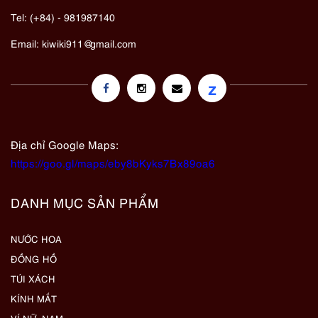
Tel: (+84) - 981987140
Email:
kiwiki911@gmail.com
z
Địa chỉ Google Maps:
https://goo.gl/maps/eby8bKyks7Bx89oa6
DANH MỤC SẢN PHẨM
NƯỚC HOA
ĐỒNG HỒ
TÚI XÁCH
KÍNH MẮT