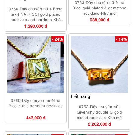
0763-Dây chuyền nữ-Nina
Ricci gold plated & gemstone
0766-Dây chuyền nữ + Bông
necklace-Như mới
tai-NINA RICCI gold plated
necklace and earrings-Khá
938,000 đ
mới
1,390,000 đ
- 24%
- 14%
Hết hàng
0760-Dây chuyền nữ-Nina
Ricci cubic pendant necklace
0762-Dây chuyền nữ-
Givenchy double G gold
443,000 đ
plated necklace-Khá mới
2,202,000 đ