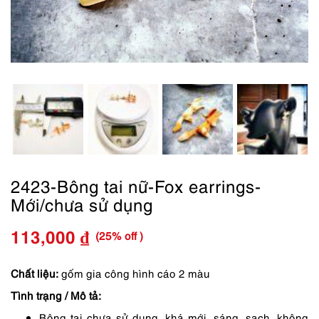
2423-Bông tai nữ-Fox earrings-
Mới/chưa sử dụng
(25% off )
113,000
₫
Giá
Giá
gốc
hiện
Chất liệu:
gốm gia công hình cáo 2 màu
Tình trạng / Mô tả:
là:
tại
Bông tai chưa sử dụng, khá mới, sáng, sạch, không