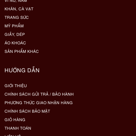
VÍ NỮ, NAM
KHĂN, CÀ VẠT
TRANG SỨC
MỸ PHẨM
GIẦY, DÉP
ÁO KHOÁC
SẢN PHẨM KHÁC
HƯỚNG DẪN
GIỚI THIỆU
CHÍNH SÁCH GỬI TRẢ / BẢO HÀNH
PHƯƠNG THỨC GIAO NHẬN HÀNG
CHÍNH SÁCH BẢO MẬT
GIỎ HÀNG
THANH TOÁN