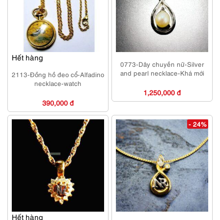
Hết hàng
0773-Dây chuyền nữ-Silver
and pearl necklace-Khá mới
2113-Đồng hồ đeo cổ-Alfadino
necklace-watch
1,250,000 đ
390,000 đ
- 24%
Hết hàng