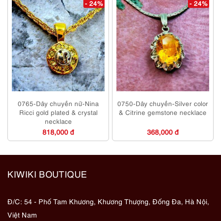
- 24%
- 24%
0765-Dây chuyền nữ-Nina
0750-Dây chuyền-Silver color
Ricci gold plated & crystal
& Citrine gemstone necklace
necklace
818,000 đ
368,000 đ
KIWIKI BOUTIQUE
Đ/C: 54 - Phố Tam Khương, Khương Thượng, Đống Đa, Hà Nội,
Việt Nam