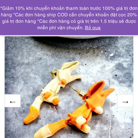
0
*Giảm 10% khi chuyển khoản thanh toán trước 100% giá trị đơn
DANH MỤC
hàng *Các đơn hàng ship COD cần chuyển khoản đặt cọc 20%
giá trị đơn hàng *Các đơn hàng có giá trị trên 1.5 triệu sẽ được
Trang chủ
TRANG SỨC
KHUYÊN TAI
2423-Bông tai
miễn phí vận chuyển.
Bỏ qua
nữ-Fox earrings-Mới/chưa sử dụng