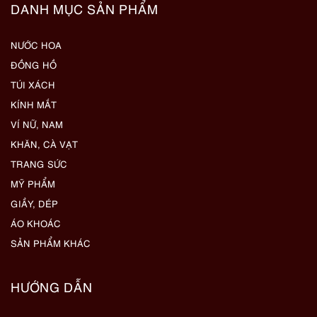
DANH MỤC SẢN PHẨM
NƯỚC HOA
ĐỒNG HỒ
TÚI XÁCH
KÍNH MẮT
VÍ NỮ, NAM
KHĂN, CÀ VẠT
TRANG SỨC
MỸ PHẨM
GIẦY, DÉP
ÁO KHOÁC
SẢN PHẨM KHÁC
HƯỚNG DẪN