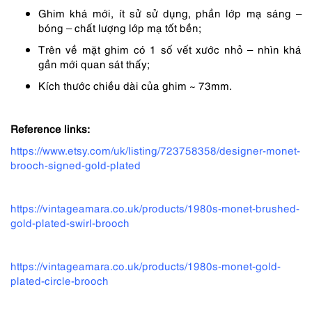
490,000 ₫.
là:
Ghim khá mới, ít sử sử dụng, phần lớp mạ sáng –
368,000 ₫.
bóng – chất lượng lớp mạ tốt bền;
Trên về mặt ghim có 1 số vết xước nhỏ – nhìn khá
gần mới quan sát thấy;
Kích thước chiều dài của ghim ~ 73mm.
Reference links:
https://www.etsy.com/uk/listing/723758358/designer-monet-
brooch-signed-gold-plated
https://vintageamara.co.uk/products/1980s-monet-brushed-
gold-plated-swirl-brooch
https://vintageamara.co.uk/products/1980s-monet-gold-
plated-circle-brooch