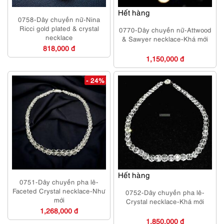
Hết hàng
0758-Dây chuyền nữ-Nina
Ricci gold plated & crystal
0770-Dây chuyền nữ-Attwood
necklace
& Sawyer necklace-Khá mới
818,000 đ
1,150,000 đ
- 24%
Hết hàng
0751-Dây chuyền pha lê-
Faceted Crystal necklace-Như
0752-Dây chuyền pha lê-
mới
Crystal necklace-Khá mới
1,268,000 đ
1,850,000 đ