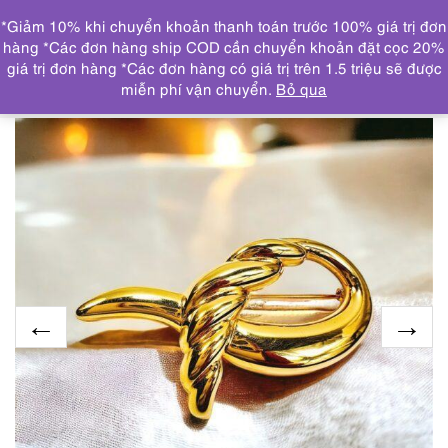
0
*Giảm 10% khi chuyển khoản thanh toán trước 100% giá trị đơn
DANH MỤC
hàng *Các đơn hàng ship COD cần chuyển khoản đặt cọc 20%
giá trị đơn hàng *Các đơn hàng có giá trị trên 1.5 triệu sẽ được
Trang chủ
TRANG SỨC
KHUYÊN TAI
2357-Ghim cài
miễn phí vận chuyển.
Bỏ qua
áo-MONET gold plated brooch-Khá mới