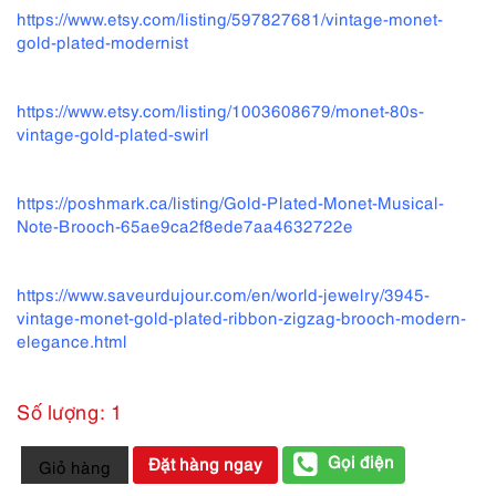
https://www.etsy.com/listing/597827681/vintage-monet-
gold-plated-modernist
https://www.etsy.com/listing/1003608679/monet-80s-
vintage-gold-plated-swirl
https://poshmark.ca/listing/Gold-Plated-Monet-Musical-
Note-Brooch-65ae9ca2f8ede7aa4632722e
https://www.saveurdujour.com/en/world-jewelry/3945-
vintage-monet-gold-plated-ribbon-zigzag-brooch-modern-
elegance.html
Số lượng: 1
2357-
Gọi điện
Đặt hàng ngay
Giỏ hàng
Ghim