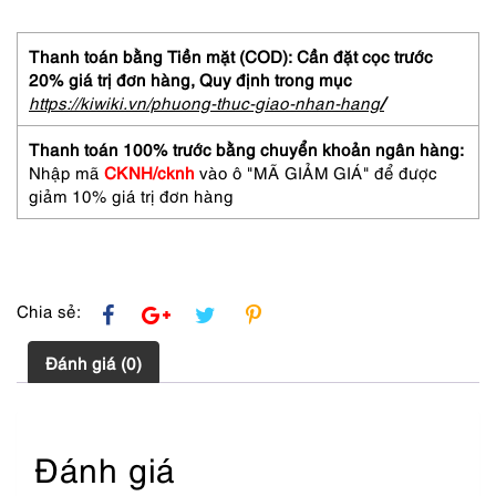
cài
áo-
MONET
Thanh toán bằng Tiền mặt (COD): Cần đặt cọc trước
gold
20% giá trị đơn hàng,
Quy định trong mục
plated
https://kiwiki.vn/phuong-thuc-giao-nhan-hang
/
brooch-
Khá
Thanh toán 100% trước bằng chuyển khoản ngân hàng:
mới
Nhập mã
CKNH/cknh
vào ô "MÃ GIẢM GIÁ" để được
số
giảm 10% giá trị đơn hàng
lượng
Chia sẻ:
Đánh giá (0)
Đánh giá