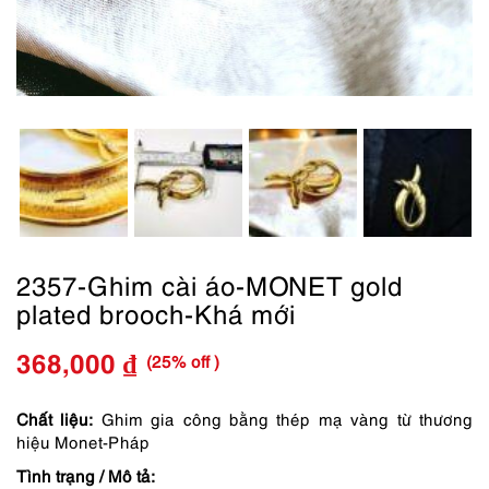
2357-Ghim cài áo-MONET gold
plated brooch-Khá mới
(25% off )
368,000
₫
Giá
Giá
gốc
hiện
Chất liệu:
Ghim gia công bằng thép mạ vàng từ thương
hiệu Monet-Pháp
là:
tại
Tình trạng / Mô tả: