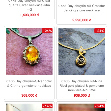
0775-Dây chuyền nữ-Clear
quartz Silver necklace-Khá
0753-Dây chuyền nữ-Crossfor
mới
dancing stone necklace
1,403,000 đ
2,290,000 đ
- 24%
- 24%
0750-Dây chuyền-Silver color
0763-Dây chuyền nữ-Nina
& Citrine gemstone necklace
Ricci gold plated & gemstone
necklace-Như mới
368,000 đ
938,000 đ
- 14%
- 24%