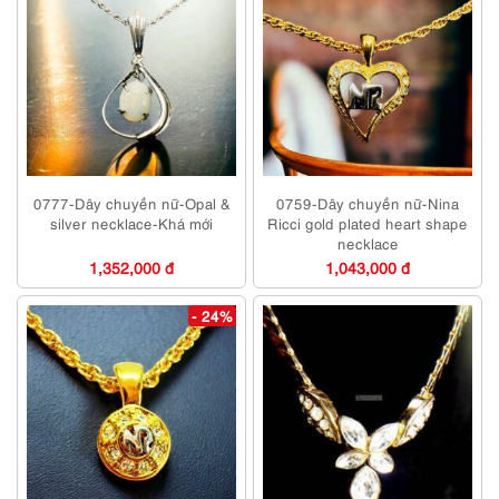
0777-Dây chuyền nữ-Opal &
0759-Dây chuyền nữ-Nina
silver necklace-Khá mới
Ricci gold plated heart shape
necklace
1,352,000 đ
1,043,000 đ
- 24%