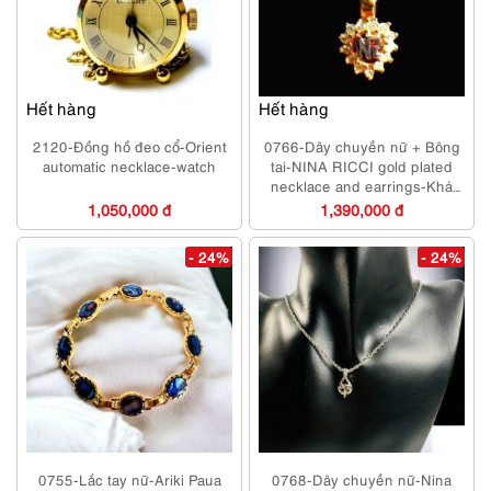
Hết hàng
Hết hàng
2120-Đồng hồ đeo cổ-Orient
0766-Dây chuyền nữ + Bông
automatic necklace-watch
tai-NINA RICCI gold plated
necklace and earrings-Khá
mới
1,050,000 đ
1,390,000 đ
- 24%
- 24%
0755-Lắc tay nữ-Ariki Paua
0768-Dây chuyền nữ-Nina