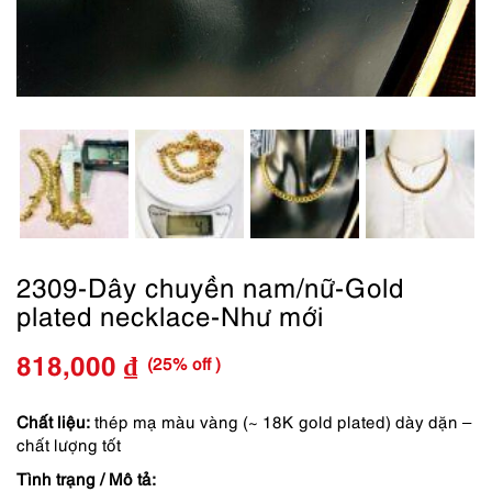
2309-Dây chuyền nam/nữ-Gold
plated necklace-Như mới
(25% off )
818,000
₫
Giá
Giá
gốc
hiện
Chất liệu:
thép mạ màu vàng (~ 18K gold plated) dày dặn –
chất lượng tốt
là:
tại
Tình trạng / Mô tả: