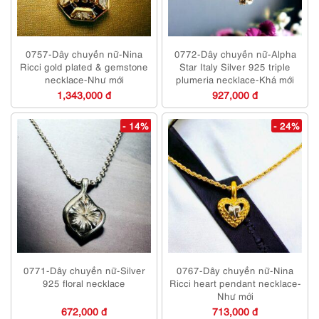
0757-Dây chuyền nữ-Nina
0772-Dây chuyền nữ-Alpha
Ricci gold plated & gemstone
Star Italy Silver 925 triple
necklace-Như mới
plumeria necklace-Khá mới
1,343,000 đ
927,000 đ
- 14%
- 24%
0771-Dây chuyền nữ-Silver
0767-Dây chuyền nữ-Nina
925 floral necklace
Ricci heart pendant necklace-
Như mới
672,000 đ
713,000 đ