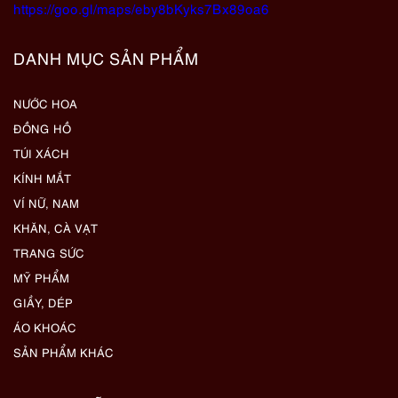
https://goo.gl/maps/eby8bKyks7Bx89oa6
DANH MỤC SẢN PHẨM
NƯỚC HOA
ĐỒNG HỒ
TÚI XÁCH
KÍNH MẮT
VÍ NỮ, NAM
KHĂN, CÀ VẠT
TRANG SỨC
MỸ PHẨM
GIẦY, DÉP
ÁO KHOÁC
SẢN PHẨM KHÁC