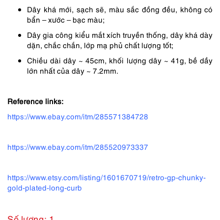
1,090,000 ₫.
là:
Dây khá mới, sạch sẽ, màu sắc đồng đều, không có
818,000 ₫.
bẩn – xước – bạc màu;
Dây gia công kiểu mắt xích truyền thống, dây khá dày
dặn, chắc chắn, lớp mạ phủ chất lượng tốt;
Chiều dài dây ~ 45cm, khối lượng dây ~ 41g, bề dầy
lớn nhất của dây ~ 7.2mm.
Reference links:
https://www.ebay.com/itm/285571384728
https://www.ebay.com/itm/285520973337
https://www.etsy.com/listing/1601670719/retro-gp-chunky-
gold-plated-long-curb
Số lượng: 1