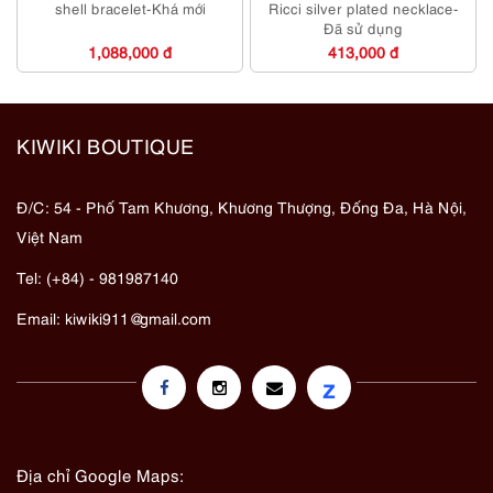
shell bracelet-Khá mới
Ricci silver plated necklace-
Đã sử dụng
1,088,000 đ
413,000 đ
KIWIKI BOUTIQUE
Đ/C: 54 - Phố Tam Khương, Khương Thượng, Đống Đa, Hà Nội,
Việt Nam
Tel: (+84) - 981987140
Email:
kiwiki911@gmail.com
z
Địa chỉ Google Maps: