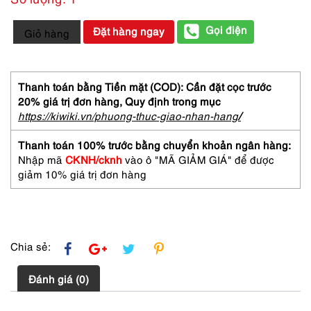
2309-
Gọi điện
Đặt hàng ngay
Giỏ hàng
Dây
chuyền
nam/nữ-
Gold
Thanh toán bằng Tiền mặt (COD): Cần đặt cọc trước
plated
20% giá trị đơn hàng,
Quy định trong mục
necklace-
https://kiwiki.vn/phuong-thuc-giao-nhan-hang
/
Như
mới
Thanh toán 100% trước bằng chuyển khoản ngân hàng:
số
Nhập mã
CKNH/cknh
vào ô "MÃ GIẢM GIÁ" để được
lượng
giảm 10% giá trị đơn hàng
Chia sẻ:
Đánh giá (0)