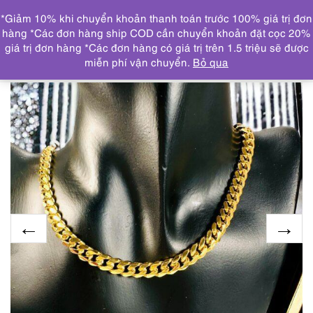
0
*Giảm 10% khi chuyển khoản thanh toán trước 100% giá trị đơn
DANH MỤC
hàng *Các đơn hàng ship COD cần chuyển khoản đặt cọc 20%
giá trị đơn hàng *Các đơn hàng có giá trị trên 1.5 triệu sẽ được
Trang chủ
SẢN PHẨM MỚI CẬP NHẬT
2309-Dây
miễn phí vận chuyển.
Bỏ qua
chuyền nam/nữ-Gold plated necklace-Như mới