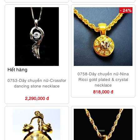
- 24%
Hết hàng
0758-Dây chuyền nữ-Nina
Ricci gold plated & crystal
0753-Dây chuyền nữ-Crossfor
necklace
dancing stone necklace
818,000 đ
2,290,000 đ