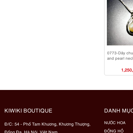
0773-Dây chu
and pearl nec
1,250
KIWIKI BOUTIQUE
DANH MỤ
NƯỚC HOA
Đ/C: 54 - Phố Tam Khương, Khương Thượng,
ĐỒNG HỒ
Đống Đa, Hà Nội, Việt Nam