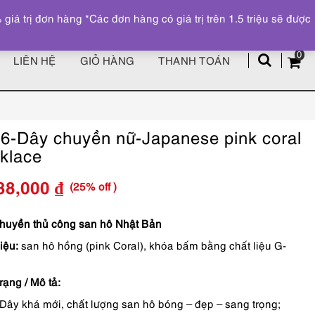
Đăng ký
Tài khoản
z
 trị đơn hàng *Các đơn hàng có giá trị trên 1.5 triệu sẽ được
0
LIÊN HỆ
GIỎ HÀNG
THANH TOÁN
6-Dây chuyền nữ-Japanese pink coral
klace
(25% off )
38,000
₫
Giá
Giá
gốc
hiện
huyền thủ công san hô Nhật Bản
iệu:
san hô hồng (pink Coral), khóa bấm bằng chất liệu G-
là:
tại
2,850,000 ₫.
là:
rạng / Mô tả:
2,138,000 ₫.
Dây khá mới, chất lượng san hô bóng – đẹp – sang trọng;