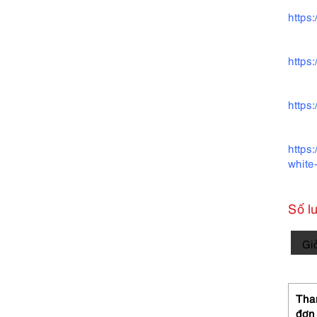
https
https
https
https
white-
Số l
2276-
Gi
Dây
chuy
nữ-
Japa
Than
pink
đơn