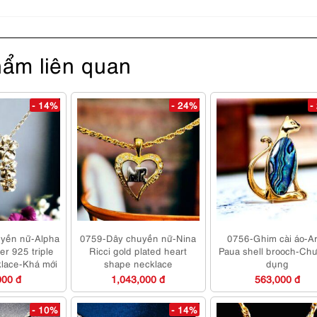
ẩm liên quan
- 14%
- 24%
-
yền nữ-Alpha
0759-Dây chuyền nữ-Nina
0756-Ghim cài áo-Ar
ver 925 triple
Ricci gold plated heart
Paua shell brooch-Ch
klace-Khá mới
shape necklace
dụng
000 đ
1,043,000 đ
563,000 đ
- 10%
- 14%