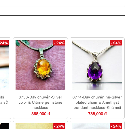
 24%
- 24%
- 24%
iki
0750-Dây chuyền-Silver
0774-Dây chuyền nữ-Silver
ưa sử
color & Citrine gemstone
plated chain & Amethyst
necklace
pendant necklace-Khá mới
368,000 đ
788,000 đ
- 24%
- 24%