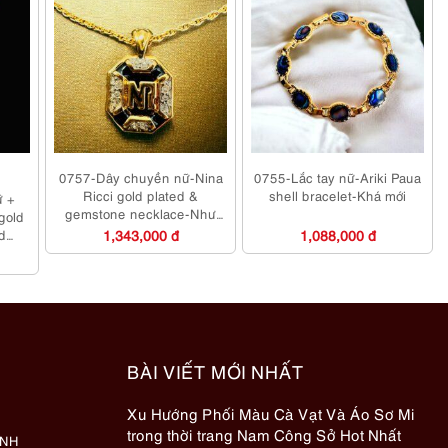
0757-Dây chuyền nữ-Nina
0755-Lắc tay nữ-Ariki Paua
Ricci gold plated &
shell bracelet-Khá mới
ữ +
gemstone necklace-Như
gold
mới
d
1,343,000 đ
1,088,000 đ
BÀI VIẾT MỚI NHẤT
Xu Hướng Phối Màu Cà Vạt Và Áo Sơ Mi
trong thời trang Nam Công Sở Hot Nhất
ÀNH