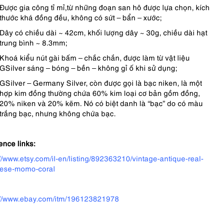
Được gia công tỉ mỉ,từ những đoạn san hô được lựa chọn, kích
thước khá đồng đều, không có sứt – bẩn – xước;
Dây có chiều dài ~ 42cm, khối lượng dây ~ 30g, chiều dài hạt
trung bình ~ 8.3mm;
Khoá kiểu nút gài bấm – chắc chắn, được làm từ vật liệu
GSilver sáng – bóng – bền – không gỉ ố khi sử dụng;
GSilver – Germany Silver, còn được gọi là bạc niken, là một
hợp kim đồng thường chứa 60% kim loại cơ bản gồm đồng,
20% niken và 20% kẽm. Nó có biệt danh là “bạc” do có màu
trắng bạc, nhưng không chứa bạc.
ence links:
://www.etsy.com/il-en/listing/892363210/vintage-antique-real-
ese-momo-coral
://www.ebay.com/itm/196123821978