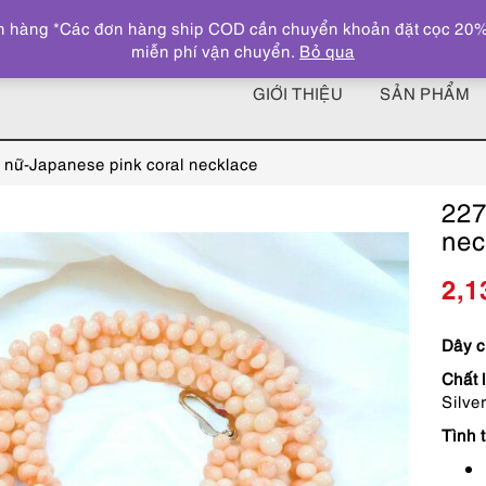
 hàng *Các đơn hàng ship COD cần chuyển khoản đặt cọc 20% giá
miễn phí vận chuyển.
Bỏ qua
GIỚI THIỆU
SẢN PHẨM
nữ-Japanese pink coral necklace
227
nec
2,1
Dây c
Chất l
Silver
Tình t