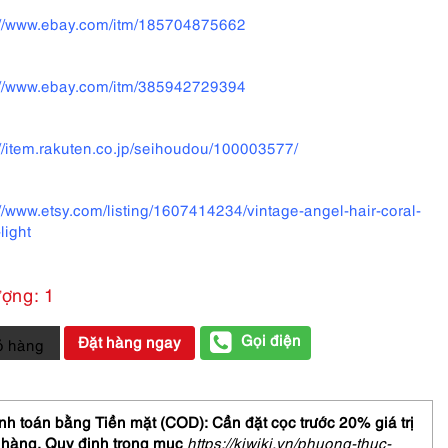
://www.ebay.com/itm/185704875662
://www.ebay.com/itm/385942729394
://item.rakuten.co.jp/seihoudou/100003577/
://www.etsy.com/listing/1607414234/vintage-angel-hair-coral-
light
ượng: 1
Gọi điện
Đặt hàng ngay
ỏ hàng
ền
nese
h toán bằng Tiền mặt (COD): Cần đặt cọc trước 20% giá trị
 hàng,
Quy định trong mục
https://kiwiki.vn/phuong-thuc-