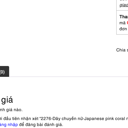
coral
gia
neckl
số
Tha
lượng
mã
đơn
Chia 
(0)
giá
nh giá nào.
ời đầu tiên nhận xét “2276-Dây chuyền nữ-Japanese pink coral 
ăng nhập
để đăng bài đánh giá.