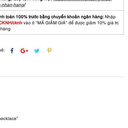
o-nhan-hang
/
ace
nh toán 100% trước bằng chuyển khoản ngân hàng:
Nhập
CKNH/cknh
vào ô "MÃ GIẢM GIÁ" để được giảm 10% giá trị
 hàng
sẻ:
necklace”