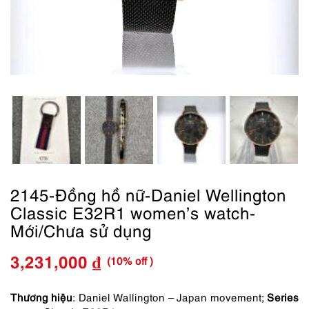
2145-Đồng hồ nữ-Daniel Wellington
Classic E32R1 women’s watch-
Mới/Chưa sử dụng
(10% off )
3,231,000
₫
Giá
Giá
gốc
hiện
Thương hiệu
: Daniel Wallington – Japan movement;
Series