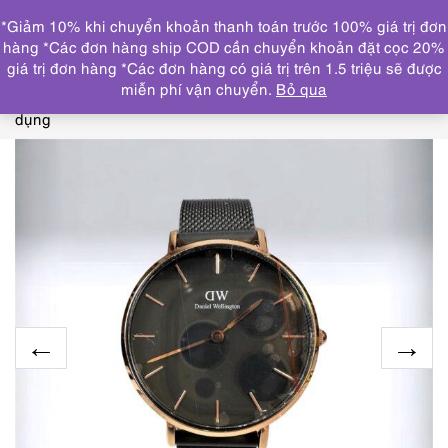
0
*Giảm 10% khi chuyển khoản thanh toán trước 100% giá trị đơn
DANH MỤC
hàng *Các đơn hàng ship COD cần chuyển khoản đặt cọc 20%
giá trị đơn hàng *Các đơn hàng có giá trị trên 1.5 triệu sẽ được
Trang chủ
ĐỒNG HỒ
2145-Đồng hồ nữ-Daniel
miễn phí vận chuyển.
Bỏ qua
Wellington Classic E32R1 women’s watch-Mới/Chưa sử
dụng