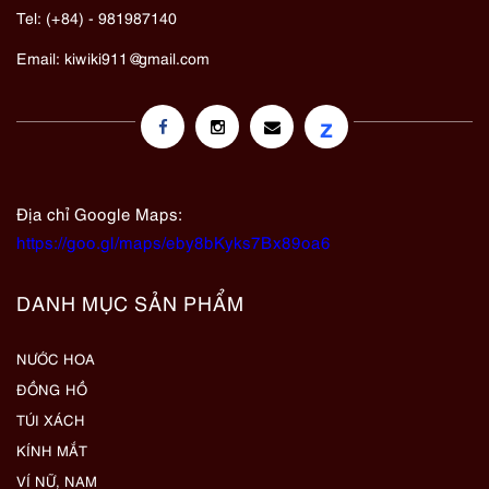
Tel: (+84) - 981987140
Email:
kiwiki911@gmail.com
z
Địa chỉ Google Maps:
https://goo.gl/maps/eby8bKyks7Bx89oa6
DANH MỤC SẢN PHẨM
NƯỚC HOA
ĐỒNG HỒ
TÚI XÁCH
KÍNH MẮT
VÍ NỮ, NAM