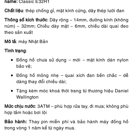
name:
Classic E32R1
là:
tại
Chất liệu
: thép chống gỉ, mặt kính cứng, dây thép lưới đan
3,590,000 ₫.
là:
Thông số kích thước
: Dây rộng ~ 14mm, đường kính (không
3,231,000 ₫.
núm) ~ 32mm; Chiều dày mặt ~ 6mm, chiều dài quai đeo
theo sản xuất
Mô tả
: máy Nhật Bản
Tình trạng
:
Đồng hồ chưa sử dụng – mới – mặt kính dán nylon
bảo vệ;
Đồng hồ mỏng nhẹ – quai xích đan bền chắc – dễ
dàng thay đổi chiều dài;
Tặng kèm móc khoá thời trang từ thương hiệu Daniel
Wallington
Mức chịu nước
: 3ATM – phù hợp rửa tay, đi mưa; không phù
hợp tắm hoặc bơi lội
Bảo hành:
Thay pin miễn phí và bảo hành máy đồng hồ
trong vòng 1 năm kể từ ngày mua.