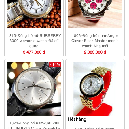
1813-Đồng hồ nữ-BURBERRY
1806-Đồng hồ nam-Anger
8000 women’s watch-Đã sử
Clover Black Master men’s
dụng
watch-Khá mới
3,477,000 đ
2,083,000 đ
- 14%
Hết hàng
1821-Đồng hồ nam-CALVIN
KLEIN K2F211 men’s watch-
1809-Đồng hồ nữ/nam-