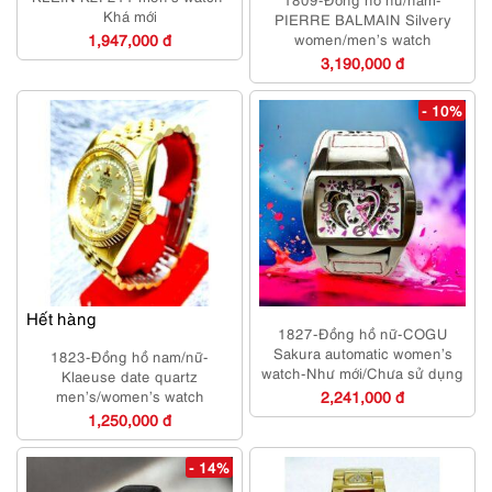
Khá mới
PIERRE BALMAIN Silvery
1,947,000 đ
women/men’s watch
3,190,000 đ
- 10%
Hết hàng
1827-Đồng hồ nữ-COGU
Sakura automatic women’s
1823-Đồng hồ nam/nữ-
watch-Như mới/Chưa sử dụng
Klaeuse date quartz
men’s/women’s watch
2,241,000 đ
1,250,000 đ
- 14%