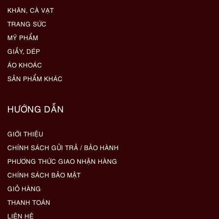
KHĂN, CÀ VẠT
TRANG SỨC
MỸ PHẨM
GIẦY, DÉP
ÁO KHOÁC
SẢN PHẨM KHÁC
HƯỚNG DẪN
GIỚI THIỆU
CHÍNH SÁCH GỬI TRẢ / BẢO HÀNH
PHƯƠNG THỨC GIAO NHẬN HÀNG
CHÍNH SÁCH BẢO MẬT
GIỎ HÀNG
THANH TOÁN
LIÊN HỆ