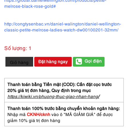
melrose-black-rose-gold#
http://congtysenbac.vn/daniel-walington/daniel-wellington-
classic-petite-melrose-ladies-watch-dw00100201-32mm/
Số lượng: 1
2145-
Gọi điện
Đặt hàng ngay
Giỏ hàng
Đồng
hồ
nữ-
Daniel
Thanh toán bằng Tiền mặt (COD): Cần đặt cọc trước
Wellington
20% giá trị đơn hàng,
Quy định trong mục
Classic
https://kiwiki.vn/phuong-thuc-giao-nhan-hang
/
E32R1
women's
Thanh toán 100% trước bằng chuyển khoản ngân hàng:
watch-
Nhập mã
CKNH/cknh
vào ô "MÃ GIẢM GIÁ" để được
Mới/Chưa
giảm 10% giá trị đơn hàng
sử