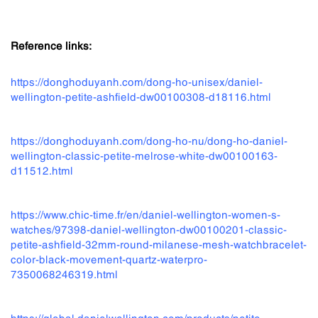
Reference links:
https://donghoduyanh.com/dong-ho-unisex/daniel-
wellington-petite-ashfield-dw00100308-d18116.html
https://donghoduyanh.com/dong-ho-nu/dong-ho-daniel-
wellington-classic-petite-melrose-white-dw00100163-
d11512.html
https://www.chic-time.fr/en/daniel-wellington-women-s-
watches/97398-daniel-wellington-dw00100201-classic-
petite-ashfield-32mm-round-milanese-mesh-watchbracelet-
color-black-movement-quartz-waterpro-
7350068246319.html
https://global.danielwellington.com/products/petite-