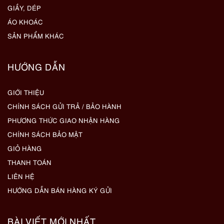
GIẦY, DÉP
ÁO KHOÁC
SẢN PHẨM KHÁC
HƯỚNG DẪN
GIỚI THIỆU
CHÍNH SÁCH GỬI TRẢ / BẢO HÀNH
PHƯƠNG THỨC GIAO NHẬN HÀNG
CHÍNH SÁCH BẢO MẬT
GIỎ HÀNG
THANH TOÁN
LIÊN HỆ
HƯỚNG DẪN BÁN HÀNG KÝ GỬI
BÀI VIẾT MỚI NHẤT