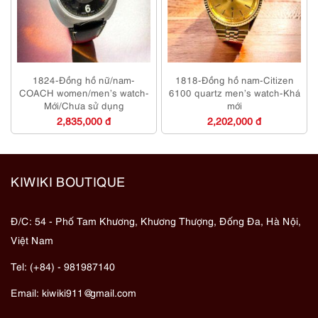
1824-Đồng hồ nữ/nam-
1818-Đồng hồ nam-Citizen
COACH women/men’s watch-
6100 quartz men’s watch-Khá
Mới/Chưa sử dụng
mới
2,835,000 đ
2,202,000 đ
KIWIKI BOUTIQUE
Đ/C: 54 - Phố Tam Khương, Khương Thượng, Đống Đa, Hà Nội,
Việt Nam
Tel: (+84) - 981987140
Email:
kiwiki911@gmail.com