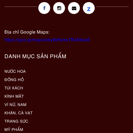
z
Địa chỉ Google Maps:
https://goo.gl/maps/eby8bKyks7Bx89oa6
DANH MỤC SẢN PHẨM
NƯỚC HOA
ĐỒNG HỒ
TÚI XÁCH
KÍNH MẮT
VÍ NỮ, NAM
KHĂN, CÀ VẠT
TRANG SỨC
MỸ PHẨM