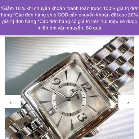
0
*Giảm 10% khi chuyển khoản thanh toán trước 100% giá trị đơn
DANH MỤC
hàng *Các đơn hàng ship COD cần chuyển khoản đặt cọc 20%
giá trị đơn hàng *Các đơn hàng có giá trị trên 1.5 triệu sẽ được
Trang chủ
ĐỒNG HỒ
2034-Đồng hồ nữ-Folli Follie
miễn phí vận chuyển.
Bỏ qua
women’s watch-Khá mới