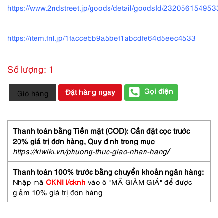
https://www.2ndstreet.jp/goods/detail/goodsId/23205615495
https://item.fril.jp/1facce5b9a5bef1abcdfe64d5eec4533
Số lượng: 1
2034-
Gọi điện
Đặt hàng ngay
Giỏ hàng
Đồng
hồ
nữ-
Folli
Thanh toán bằng Tiền mặt (COD): Cần đặt cọc trước
Follie
20% giá trị đơn hàng,
Quy định trong mục
women's
https://kiwiki.vn/phuong-thuc-giao-nhan-hang
/
watch-
Khá
Thanh toán 100% trước bằng chuyển khoản ngân hàng:
mới
Nhập mã
CKNH/cknh
vào ô "MÃ GIẢM GIÁ" để được
số
giảm 10% giá trị đơn hàng
lượng