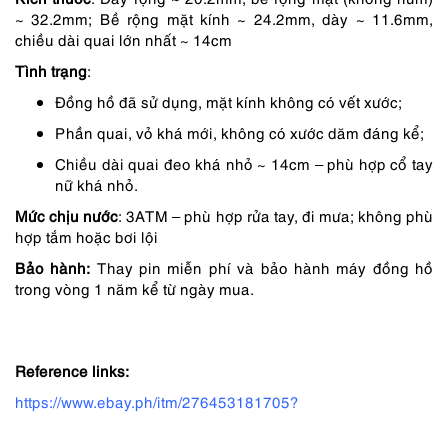
890,000 ₫.
là:
~ 32.2mm; Bề rộng mặt kính ~ 24.2mm, dày ~ 11.6mm,
801,000 ₫.
chiều dài quai lớn nhất ~ 14cm
Tình trạng
:
Đồng hồ đã sử dụng, mặt kính không có vết xước;
Phần quai, vỏ khá mới, không có xước dăm đáng kể;
Chiều dài quai đeo khá nhỏ ~ 14cm – phù hợp cổ tay
nữ khá nhỏ.
Mức chịu nước
: 3ATM – phù hợp rửa tay, đi mưa; không phù
hợp tắm hoặc bơi lội
Bảo hành:
Thay pin miễn phí và bảo hành máy đồng hồ
trong vòng 1 năm kể từ ngày mua.
Reference links:
https://www.ebay.ph/itm/276453181705?