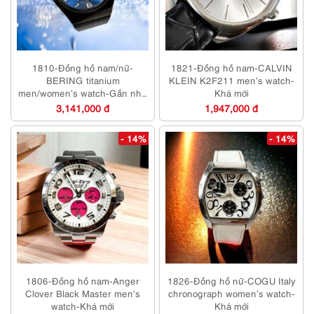
1810-Đồng hồ nam/nữ-
1821-Đồng hồ nam-CALVIN
BERING titanium
KLEIN K2F211 men’s watch-
men/women’s watch-Gần như
Khá mới
mới
3,141,000 đ
1,947,000 đ
- 14%
- 14%
1806-Đồng hồ nam-Anger
1826-Đồng hồ nữ-COGU Italy
Clover Black Master men’s
chronograph women’s watch-
watch-Khá mới
Khá mới