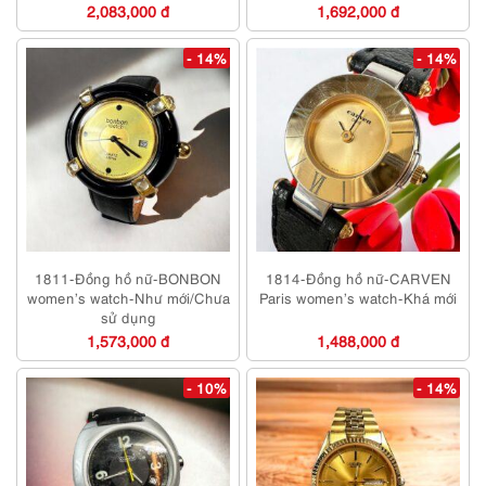
2,083,000 đ
1,692,000 đ
- 14%
- 14%
1811-Đồng hồ nữ-BONBON
1814-Đồng hồ nữ-CARVEN
women’s watch-Như mới/Chưa
Paris women’s watch-Khá mới
sử dụng
1,573,000 đ
1,488,000 đ
- 10%
- 14%