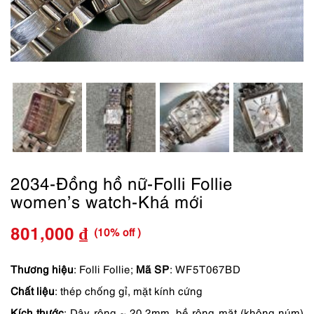
2034-Đồng hồ nữ-Folli Follie
women’s watch-Khá mới
(10% off )
801,000
₫
Giá
Giá
gốc
hiện
Thương hiệu
: Folli Follie;
Mã SP
: WF5T067BD
Chất liệu
: thép chống gỉ, mặt kính cứng
là:
tại
Kích thước
: Dây rộng ~ 20.2mm, bề rộng mặt (không núm)