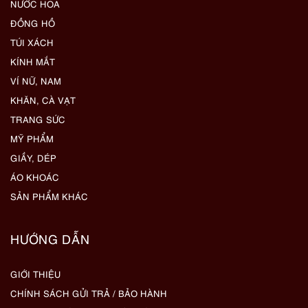
NƯỚC HOA
ĐỒNG HỒ
TÚI XÁCH
KÍNH MẮT
VÍ NỮ, NAM
KHĂN, CÀ VẠT
TRANG SỨC
MỸ PHẨM
GIẦY, DÉP
ÁO KHOÁC
SẢN PHẨM KHÁC
HƯỚNG DẪN
GIỚI THIỆU
CHÍNH SÁCH GỬI TRẢ / BẢO HÀNH