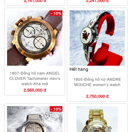
3,141,000 đ
2,241,000 đ
- 10%
Hết hàng
1807-Đồng hồ nam-ANGEL
CLOVER Tachometer men’s
1805-Đồng hồ nữ-ANDRE
watch-Khá mới
MOUCHE women’s watch
2,565,000 đ
2,750,000 đ
- 10%