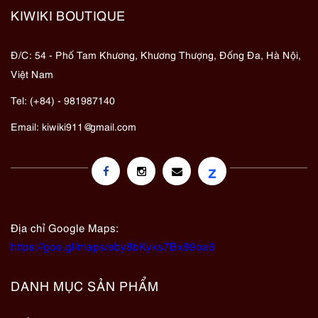
KIWIKI BOUTIQUE
Đ/C: 54 - Phố Tam Khương, Khương Thượng, Đống Đa, Hà Nội,
Việt Nam
Tel: (+84) - 981987140
Email:
kiwiki911@gmail.com
z
Địa chỉ Google Maps:
https://goo.gl/maps/eby8bKyks7Bx89oa6
DANH MỤC SẢN PHẨM