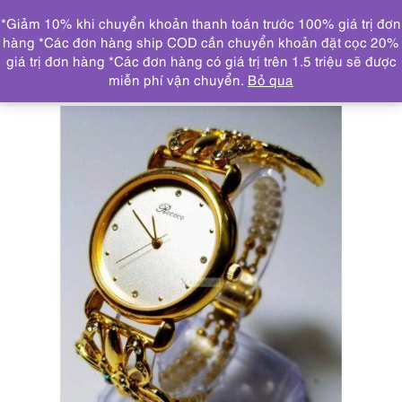
0
*Giảm 10% khi chuyển khoản thanh toán trước 100% giá trị đơn
DANH MỤC
hàng *Các đơn hàng ship COD cần chuyển khoản đặt cọc 20%
giá trị đơn hàng *Các đơn hàng có giá trị trên 1.5 triệu sẽ được
Trang chủ
ĐỒNG HỒ
2020-Đồng hồ nữ-Rococo
miễn phí vận chuyển.
Bỏ qua
women’s watch