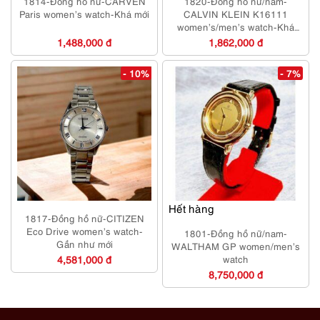
1814-Đồng hồ nữ-CARVEN
1820-Đồng hồ nữ/nam-
Paris women’s watch-Khá mới
CALVIN KLEIN K16111
women’s/men’s watch-Khá
mới/Chưa sử dụng
1,488,000 đ
1,862,000 đ
- 10%
- 7%
Hết hàng
1817-Đồng hồ nữ-CITIZEN
Eco Drive women’s watch-
1801-Đồng hồ nữ/nam-
Gần như mới
WALTHAM GP women/men’s
4,581,000 đ
watch
8,750,000 đ