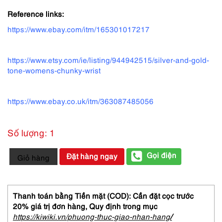
Reference links:
https://www.ebay.com/itm/165301017217
https://www.etsy.com/ie/listing/944942515/silver-and-gold-
tone-womens-chunky-wrist
https://www.ebay.co.uk/itm/363087485056
Số lượng: 1
2018-
Gọi điện
Đặt hàng ngay
Giỏ hàng
Đồng
hồ
nữ-
women's
Thanh toán bằng Tiền mặt (COD): Cần đặt cọc trước
watch-
20% giá trị đơn hàng,
Quy định trong mục
Gần
https://kiwiki.vn/phuong-thuc-giao-nhan-hang
/