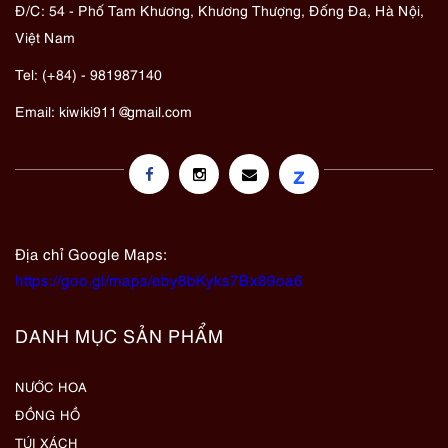
Đ/C: 54 - Phố Tam Khương, Khương Thượng, Đống Đa, Hà Nội,
Việt Nam
Tel: (+84) - 981987140
Email:
kiwiki911@gmail.com
z
Địa chỉ Google Maps:
https://goo.gl/maps/eby8bKyks7Bx89oa6
DANH MỤC SẢN PHẨM
NƯỚC HOA
ĐỒNG HỒ
TÚI XÁCH