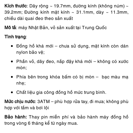
390,000 ₫.
là:
Kích thước
: Dây rộng ~ 19.7mm, đường kính (không núm) ~
351,000 ₫.
39.2mm; Đường kính mặt kính ~ 31.1mm, dày ~ 11.3mm,
chiều dài quai đeo theo sản xuất
Mô tả
: máy Nhật Bản, vỏ sản xuất tại Trung Quốc
Tình trạng
:
Đồng hồ khá mới – chưa sử dụng, mặt kính còn dán
nylon bảo vệ;
Phần vỏ, dây đeo, nắp đậy khá mới – không có xước
mòn;
Phía bên trong khóa bấm có bị mòn – bạc màu mạ
nhẹ;
Chất liệu gia công đồng hồ mức trung bình.
Mức chịu nước
: 3ATM – phù hợp rửa tay, đi mưa; không phù
hợp với tắm và bơi lội
Bảo hành:
Thay pin miễn phí và bảo hành máy đồng hồ
trong vòng 6 tháng kể từ ngày mua.