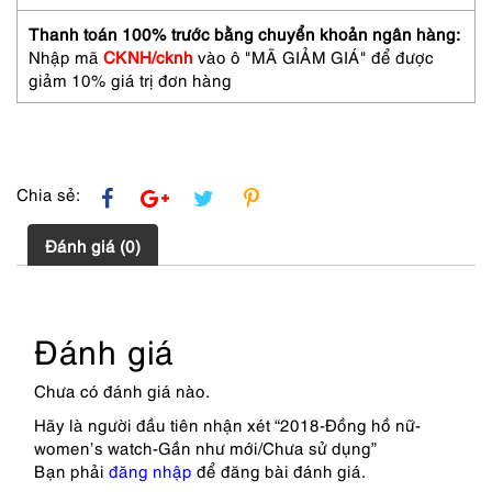
như
mới/Chưa
Thanh toán 100% trước bằng chuyển khoản ngân hàng:
sử
Nhập mã
CKNH/cknh
vào ô "MÃ GIẢM GIÁ" để được
dụng
giảm 10% giá trị đơn hàng
số
lượng
Chia sẻ:
Đánh giá (0)
Đánh giá
Chưa có đánh giá nào.
Hãy là người đầu tiên nhận xét “2018-Đồng hồ nữ-
women’s watch-Gần như mới/Chưa sử dụng”
Bạn phải
đăng nhập
để đăng bài đánh giá.