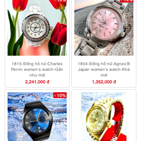
1815-Đồng hồ nữ-Charles
1804-Đồng hồ nữ-Agnes’B
Perrin women’s watch-Gần
Japan women’s watch-Khá
như mới
mới
2,241,000 đ
1,352,000 đ
- 10%