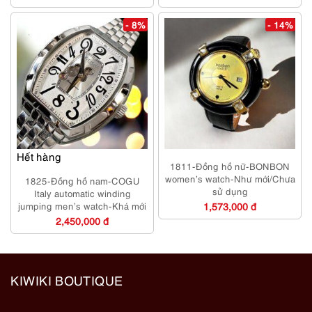
- 8%
- 14%
Hết hàng
1811-Đồng hồ nữ-BONBON
women’s watch-Như mới/Chưa
1825-Đồng hồ nam-COGU
sử dụng
Italy automatic winding
jumping men’s watch-Khá mới
1,573,000 đ
2,450,000 đ
KIWIKI BOUTIQUE