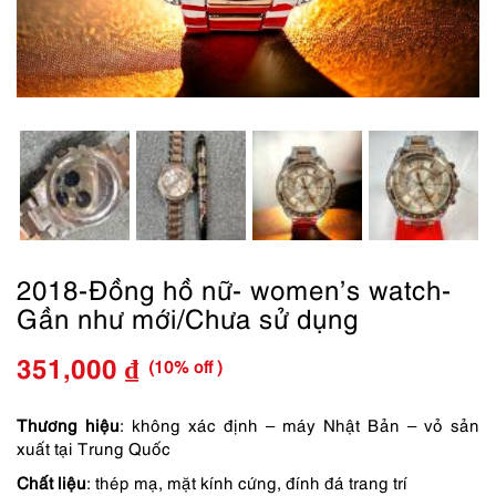
2018-Đồng hồ nữ- women’s watch-
Gần như mới/Chưa sử dụng
(10% off )
351,000
₫
Giá
Giá
gốc
hiện
Thương hiệu
: không xác định – máy Nhật Bản – vỏ sản
xuất tại Trung Quốc
là:
tại
Chất liệu
: thép mạ, mặt kính cứng, đính đá trang trí