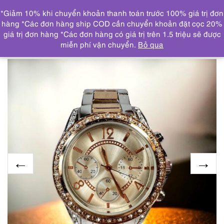
0
*Giảm 10% khi chuyển khoản thanh toán trước 100% giá trị đơn
DANH MỤC
hàng *Các đơn hàng ship COD cần chuyển khoản đặt cọc 20%
giá trị đơn hàng *Các đơn hàng có giá trị trên 1.5 triệu sẽ được
Trang chủ
ĐỒNG HỒ
2018-Đồng hồ nữ- women’s
miễn phí vận chuyển.
Bỏ qua
watch-Gần như mới/Chưa sử dụng