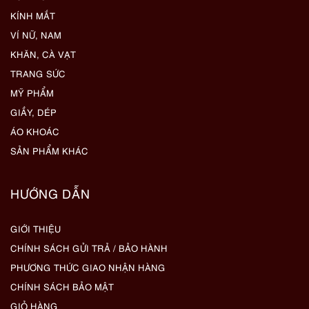
KÍNH MẮT
VÍ NỮ, NAM
KHĂN, CÀ VẠT
TRANG SỨC
MỸ PHẨM
GIẦY, DÉP
ÁO KHOÁC
SẢN PHẨM KHÁC
HƯỚNG DẪN
GIỚI THIỆU
CHÍNH SÁCH GỬI TRẢ / BẢO HÀNH
PHƯƠNG THỨC GIAO NHẬN HÀNG
CHÍNH SÁCH BẢO MẬT
GIỎ HÀNG