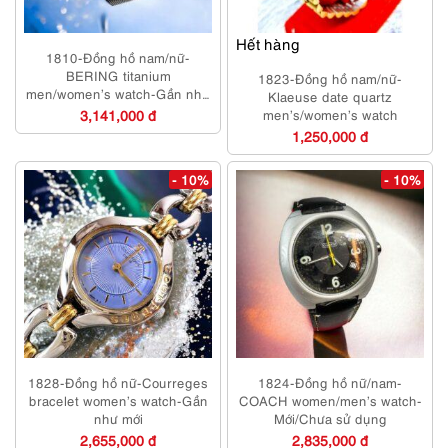
Hết hàng
1810-Đồng hồ nam/nữ-
BERING titanium
1823-Đồng hồ nam/nữ-
men/women’s watch-Gần như
Klaeuse date quartz
mới
3,141,000 đ
men’s/women’s watch
1,250,000 đ
- 10%
- 10%
1828-Đồng hồ nữ-Courreges
1824-Đồng hồ nữ/nam-
bracelet women’s watch-Gần
COACH women/men’s watch-
như mới
Mới/Chưa sử dụng
2,655,000 đ
2,835,000 đ