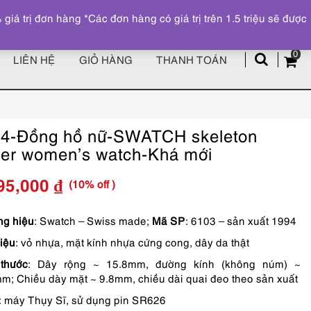
Đăng ký
Tài khoản
z
 trị đơn hàng *Các đơn hàng có giá trị trên 1.5 triệu sẽ được
0
LIÊN HỆ
GIỎ HÀNG
THANH TOÁN
4-Đồng hồ nữ-SWATCH skeleton
er women’s watch-Khá mới
(10% off )
95,000
₫
Giá
Giá
gốc
hiện
g hiệu
: Swatch – Swiss made;
Mã SP
: 6103 – sản xuất 1994
liệu
: vỏ nhựa, mặt kính nhựa cứng cong, dây da thật
là:
tại
thước
: Dây rộng ~ 15.8mm, đường kính (không núm) ~
1,550,000 ₫.
là:
m; Chiều dày mặt ~ 9.8mm, chiều dài quai đeo theo sản xuất
1,395,000 ₫.
: máy Thụy Sĩ, sử dụng pin SR626