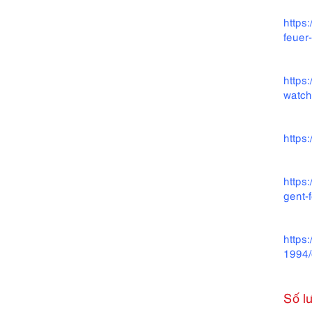
https
feuer
https
watch
https
https
gent-
https
1994
Số l