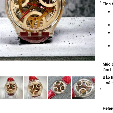
Tình 
Mức 
tắm h
Bảo h
1 năm
Refer