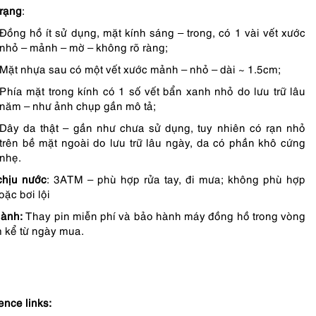
trạng
:
Đồng hồ ít sử dụng, mặt kính sáng – trong, có 1 vài vết xước
nhỏ – mảnh – mờ – không rõ ràng;
Mặt nhựa sau có một vết xước mảnh – nhỏ – dài ~ 1.5cm;
Phía mặt trong kính có 1 số vết bẩn xanh nhỏ do lưu trữ lâu
năm – như ảnh chụp gần mô tả;
Dây da thật – gần như chưa sử dụng, tuy nhiên có rạn nhỏ
trên bề mặt ngoài do lưu trữ lâu ngày, da có phần khô cứng
nhẹ.
chịu nước
: 3ATM – phù hợp rửa tay, đi mưa; không phù hợp
oặc bơi lội
ành:
Thay pin miễn phí và bảo hành máy đồng hồ trong vòng
 kể từ ngày mua.
ence links: