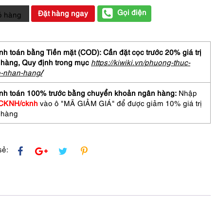
Gọi điện
Đặt hàng ngay
ỏ hàng
TCH
h toán bằng Tiền mặt (COD): Cần đặt cọc trước 20% giá trị
ton
 hàng,
Quy định trong mục
https://kiwiki.vn/phuong-thuc-
o-nhan-hang
/
n's
-
nh toán 100% trước bằng chuyển khoản ngân hàng:
Nhập
CKNH/cknh
vào ô "MÃ GIẢM GIÁ" để được giảm 10% giá trị
 hàng
sẻ: