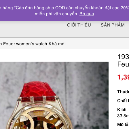
 hàng *Các đơn hàng ship COD cần chuyển khoản đặt cọc 20% giá
miễn phí vận chuyển.
Bỏ qua
GIỚI THIỆU
SẢN PHẨM
n Feuer women’s watch-Khá mới
193
Feu
1,3
Thươn
Chất 
Kích 
33.8m
Mô tả