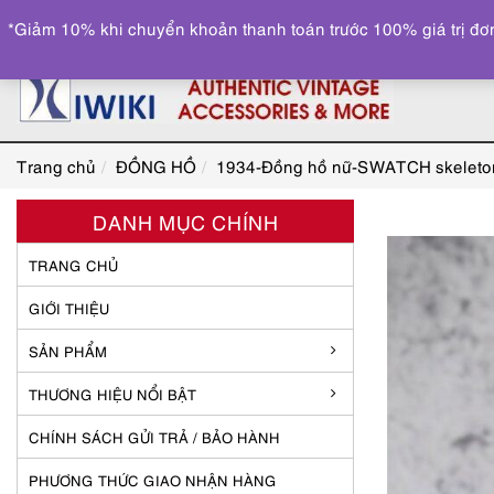
*Giảm 10% khi chuyển khoản thanh toán trước 100% giá trị đơn
Trang chủ
ĐỒNG HỒ
1934-Đồng hồ nữ-SWATCH skeleto
DANH MỤC CHÍNH
TRANG CHỦ
GIỚI THIỆU
SẢN PHẨM
THƯƠNG HIỆU NỔI BẬT
CHÍNH SÁCH GỬI TRẢ / BẢO HÀNH
PHƯƠNG THỨC GIAO NHẬN HÀNG