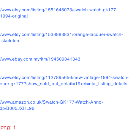
://www.etsy.com/listing/1551648073/swatch-watch-gk177-
-1994-original
://www.etsy.com/listing/1538888831/orange-lacquer-swatch-
-skeleton
://www.ebay.com.my/itm/194509041343
://www.etsy.com/listing/1127895656/new-vintage-1994-swatch-
feuer-gk177?show_sold_out_detail=1&ref=nla_listing_details
://www.amazon.co.uk/Swatch-GK177-Watch-Anno-
/dp/B005JXHL96
ượng: 1