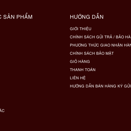
C SẢN PHẨM
HƯỚNG DẪN
GIỚI THIỆU
CHÍNH SÁCH GỬI TRẢ / BẢO H
PHƯƠNG THỨC GIAO NHẬN HÀ
CHÍNH SÁCH BẢO MẬT
GIỎ HÀNG
THANH TOÁN
LIÊN HỆ
HƯỚNG DẪN BÁN HÀNG KÝ GỬI
ÁC