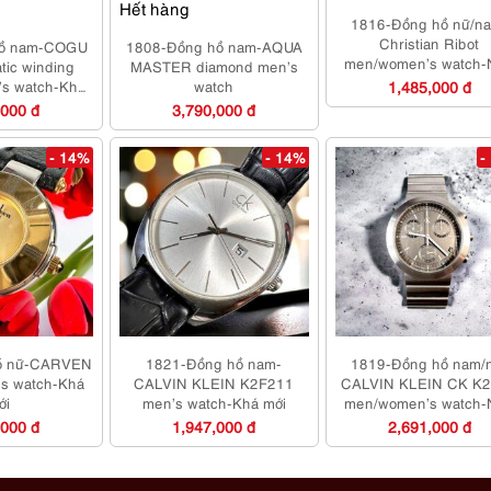
Hết hàng
1816-Đồng hồ nữ/n
Christian Ribot
hồ nam-COGU
1808-Đồng hồ nam-AQUA
men/women’s watch-
atic winding
MASTER diamond men’s
mới/Chưa sử dụn
’s watch-Khá
watch
1,485,000 đ
ới
,000 đ
3,790,000 đ
- 14%
- 14%
-
ồ nữ-CARVEN
1821-Đồng hồ nam-
1819-Đồng hồ nam/
’s watch-Khá
CALVIN KLEIN K2F211
CALVIN KLEIN CK K
ới
men’s watch-Khá mới
men/women’s watch-
mới
,000 đ
1,947,000 đ
2,691,000 đ