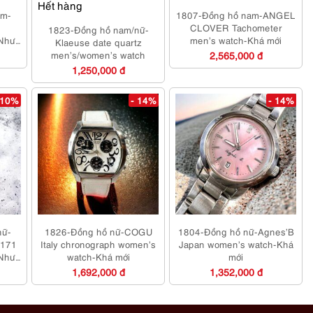
Hết hàng
am-
1807-Đồng hồ nam-ANGEL
CLOVER Tachometer
1823-Đồng hồ nam/nữ-
Như
men’s watch-Khá mới
Klaeuse date quartz
g
men’s/women’s watch
2,565,000 đ
1,250,000 đ
 10%
- 14%
- 14%
nữ-
1826-Đồng hồ nữ-COGU
1804-Đồng hồ nữ-Agnes’B
2171
Italy chronograph women’s
Japan women’s watch-Khá
Như
watch-Khá mới
mới
1,692,000 đ
1,352,000 đ