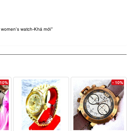
r women’s watch-Khá mới”
 10%
- 10%