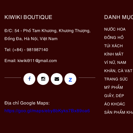
KIWIKI BOUTIQUE
DANH MỤ
NƯỚC HOA
Đ/C: 54 - Phố Tam Khương, Khương Thượng,
ĐỒNG HỒ
Đống Đa, Hà Nội, Việt Nam
TÚI XÁCH
Tel: (+84) - 981987140
KÍNH MẮT
Email:
kiwiki911@gmail.com
VÍ NỮ, NAM
KHĂN, CÀ VẠT
z
TRANG SỨC
MỸ PHẨM
GIẦY, DÉP
Địa chỉ Google Maps:
ÁO KHOÁC
https://goo.gl/maps/eby8bKyks7Bx89oa6
SẢN PHẨM KH