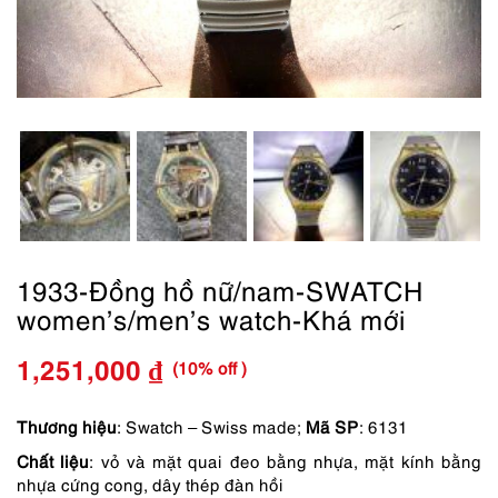
1933-Đồng hồ nữ/nam-SWATCH
women’s/men’s watch-Khá mới
(10% off )
1,251,000
₫
Giá
Giá
gốc
hiện
Thương hiệu
: Swatch – Swiss made;
Mã SP
: 6131
Chất liệu
: vỏ và mặt quai đeo bằng nhựa, mặt kính bằng
là:
tại
nhựa cứng cong, dây thép đàn hồi