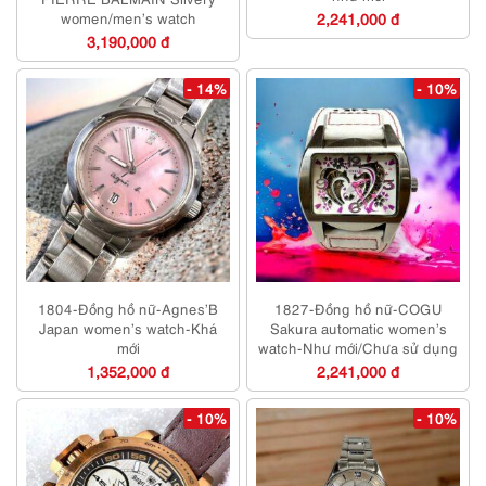
women/men’s watch
2,241,000 đ
3,190,000 đ
- 14%
- 10%
1804-Đồng hồ nữ-Agnes’B
1827-Đồng hồ nữ-COGU
Japan women’s watch-Khá
Sakura automatic women’s
mới
watch-Như mới/Chưa sử dụng
1,352,000 đ
2,241,000 đ
- 10%
- 10%