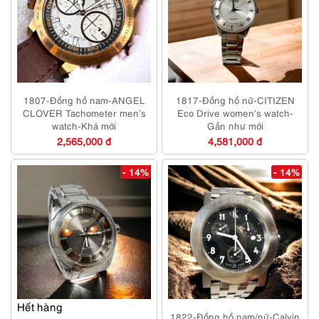
1807-Đồng hồ nam-ANGEL
1817-Đồng hồ nữ-CITIZEN
CLOVER Tachometer men’s
Eco Drive women’s watch-
watch-Khá mới
Gần như mới
2,565,000 đ
4,581,000 đ
- 14%
- 14%
Hết hàng
1822-Đồng hồ nam/nữ-Calvin