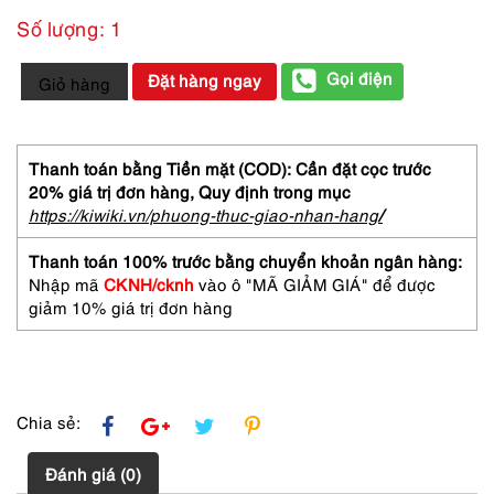
Số lượng: 1
1933-
Gọi điện
Đặt hàng ngay
Giỏ hàng
Đồng
hồ
nữ/nam-
SWATCH
Thanh toán bằng Tiền mặt (COD): Cần đặt cọc trước
women's/men's
20% giá trị đơn hàng,
Quy định trong mục
watch-
https://kiwiki.vn/phuong-thuc-giao-nhan-hang
/
Khá
mới
Thanh toán 100% trước bằng chuyển khoản ngân hàng:
số
Nhập mã
CKNH/cknh
vào ô "MÃ GIẢM GIÁ" để được
lượng
giảm 10% giá trị đơn hàng
Chia sẻ:
Đánh giá (0)