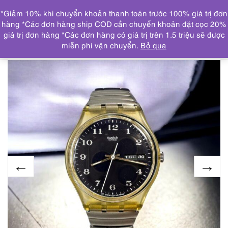
0
*Giảm 10% khi chuyển khoản thanh toán trước 100% giá trị đơn
DANH MỤC
hàng *Các đơn hàng ship COD cần chuyển khoản đặt cọc 20%
giá trị đơn hàng *Các đơn hàng có giá trị trên 1.5 triệu sẽ được
Trang chủ
ĐỒNG HỒ
1933-Đồng hồ nữ/nam-SWATCH
miễn phí vận chuyển.
Bỏ qua
women’s/men’s watch-Khá mới