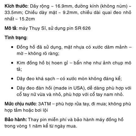
1,390,000 ₫.
là:
Kích thước
: Dây rộng ~ 16.9mm, đường kính (không núm) ~
1,251,000 ₫.
33.5mm; Chiều dày mặt ~ 9.2mm, chiều dài quai đeo nhỏ
nhất ~ 15.2cm
Mô tả
: máy Thụy Sĩ, sử dụng pin SR 626
Tình trạng
:
Đồng hồ đã sử dụng, mặt nhựa có xước dăm mảnh –
mờ – không rõ ràng;
Kim đồng hồ bị hoen gỉ – bẩn nhẹ như ảnh chụp mô
tả;
Dây đeo khá sạch – có xước mòn không đáng kể;
Dây đeo đàn hồi (made in USA), dễ dàng phù hợp với
cổ tay nữ vừa và nhỏ, phù hợp với cổ tay nam nhỏ.
Mức chịu nước
: 3ATM – phù hợp rửa tay, đi mưa; không phù
hợp tắm hoặc bơi lội
Bảo hành:
Thay pin miễn phí và bảo hành máy đồng hồ
trong vòng 1 năm kể từ ngày mua.