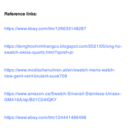
Reference links:
https://www.ebay.com/itm/126633148287
https://donghochinhhangco.blogspot.com/2021/05/ong-ho-
swatch-swiss-quartz.html?spref=pi
https://www.modischenuhren.at/en/swatch-mens-watch-
new-gent-vent-brulant-suok709
https://www.amazon.ca/Swatch-Silverall-Stainless-Unisex-
GM416A/dp/B01C04IQKY
https://www.ebay.com/itm/124441466498