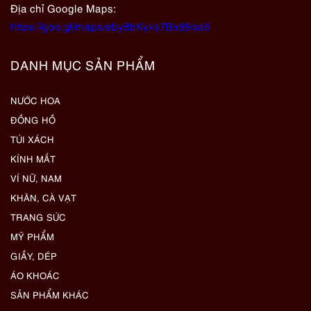
Địa chỉ Google Maps:
https://goo.gl/maps/eby8bKyks7Bx89oa6
DANH MỤC SẢN PHẨM
NƯỚC HOA
ĐỒNG HỒ
TÚI XÁCH
KÍNH MẮT
VÍ NỮ, NAM
KHĂN, CÀ VẠT
TRANG SỨC
MỸ PHẨM
GIẦY, DÉP
ÁO KHOÁC
SẢN PHẨM KHÁC