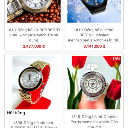
1813-Đồng hồ nữ-BURBERRY
1810-Đồng hồ nam/nữ-
8000 women’s watch-Đã sử
BERING titanium
dụng
men/women’s watch-Gần như
mới
3,477,000 đ
3,141,000 đ
- 10%
Hết hàng
1815-Đồng hồ nữ-Charles
Perrin women’s watch-Gần
1809-Đồng hồ nữ/nam-
như mới
PIERRE BALMAIN Silvery