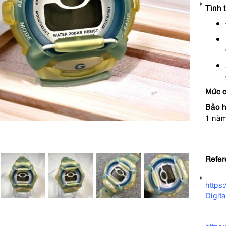
Tình 
Mức c
Bảo h
1 năm
Refer
https
Digit