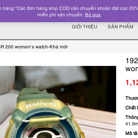
 hàng *Các đơn hàng ship COD cần chuyển khoản đặt cọc 20% giá
miễn phí vận chuyển.
Bỏ qua
GIỚI THIỆU
SẢN PHẨM
GR 200 women’s watch-Khá mới
192
wom
1,1
Thươn
Chất 
Thông
41.9m
Mô tả