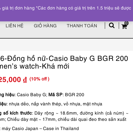
Đăng ký
Tài khoản
z
 trị đơn hàng *Các đơn hàng có giá trị trên 1.5 triệu sẽ được
0
LIÊN HỆ
GIỎ HÀNG
THANH TOÁN
6-Đồng hồ nữ-Casio Baby G BGR 200
en’s watch-Khá mới
(10% off )
25,000
₫
Giá
Giá
gốc
hiện
g hiệu
: Casio Baby G;
Mã SP
: BGR 200
liệu
: nhựa dẻo, nắp vành thép, vỏ nhựa, mặt nhựa
là:
tại
 số kích thước
: Dây rộng ~ 18.6mm, đường kính (cả núm) ~
1,250,000 ₫.
là:
m; Chiều dày mặt ~ 17mm, chiều dài quai đeo theo sản xuất
1,125,000 ₫.
: máy Casio Japan – Case in Thailand