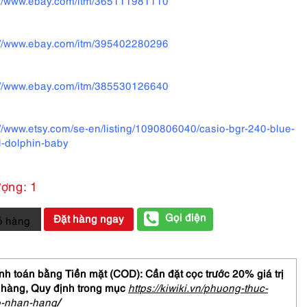
://www.ebay.com/itm/365111981110
://www.ebay.com/itm/395402280296
://www.ebay.com/itm/385530126640
://www.etsy.com/se-en/listing/1090806040/casio-bgr-240-blue-
al-dolphin-baby
ượng: 1
Gọi điện
Đặt hàng ngay
ỏ hàng
h toán bằng Tiền mặt (COD): Cần đặt cọc trước 20% giá trị
 hàng,
Quy định trong mục
https://kiwiki.vn/phuong-thuc-
o-nhan-hang
/