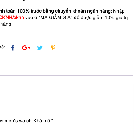
nh toán 100% trước bằng chuyển khoản ngân hàng:
Nhập
n's
CKNH/cknh
vào ô "MÃ GIẢM GIÁ" để được giảm 10% giá trị
-
 hàng
sẻ:
 women’s watch-Khá mới”