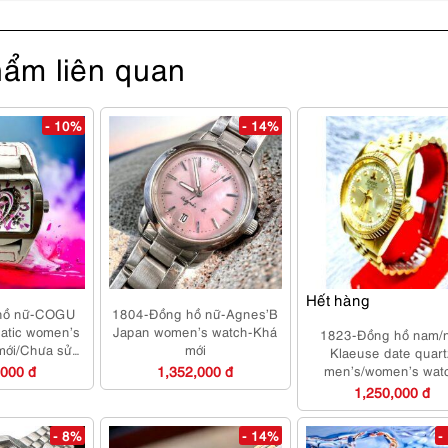
ẩm liên quan
- 10%
- 14%
Hết hàng
hồ nữ-COGU
1804-Đồng hồ nữ-Agnes’B
atic women’s
Japan women’s watch-Khá
1823-Đồng hồ nam/
mới/Chưa sử
mới
Klaeuse date quart
ng
,000 đ
1,352,000 đ
men’s/women’s wat
1,250,000 đ
- 8%
- 14%
-