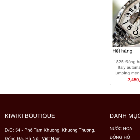
Hết hàng
1825-Đồng 
Italy autom
jumping men
m
2,450
KIWIKI BOUTIQUE
DANH MỤ
NƯỚC HOA
Đ/C: 54 - Phố Tam Khương, Khương Thượng,
ĐỒNG HỒ
Đống Đa, Hà Nội, Việt Nam