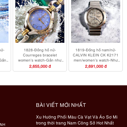
nữ-
1828-Đồng hồ nữ-
1819-Đồng hồ nam/nữ-
Courreges bracelet
CALVIN KLEIN CK K2171
Gần
women’s watch-Gần như
men/women’s watch-Như
mới
mới
2,655,000 đ
2,691,000 đ
BÀI VIẾT MỚI NHẤT
Xu Hướng Phối Màu Cà Vạt Và Áo Sơ Mi
trong thời trang Nam Công Sở Hot Nhất
ÀNH