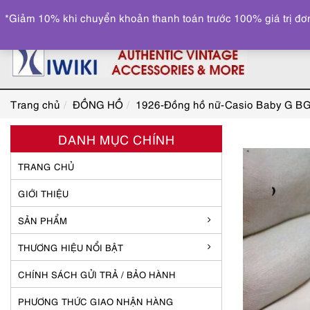
*Giảm 10% khi chuyển khoản thanh toán trước 100% giá trị đơn
Trang chủ
ĐỒNG HỒ
1926-Đồng hồ nữ-Casio Baby G B
DANH MỤC CHÍNH
TRANG CHỦ
GIỚI THIỆU
SẢN PHẨM
THƯƠNG HIỆU NỔI BẬT
CHÍNH SÁCH GỬI TRẢ / BẢO HÀNH
PHƯƠNG THỨC GIAO NHẬN HÀNG