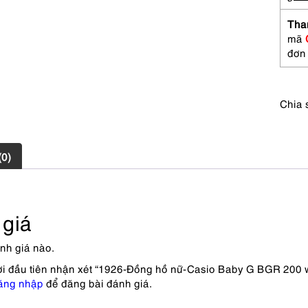
BGR
200
Tha
wome
mã
watch
đơn
Khá
mới
số
Chia 
lượng
(0)
giá
nh giá nào.
ời đầu tiên nhận xét “1926-Đồng hồ nữ-Casio Baby G BGR 200
ăng nhập
để đăng bài đánh giá.