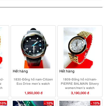
Hết hàng
Hết hàng
nữ-
1830-Đồng hồ nam-Citizen
1809-Đồng hồ nữ/nam-
z
Eco Drive men’s watch
PIERRE BALMAIN Silvery
ch
women/men’s watch
1,950,000 đ
3,190,000 đ
 10%
- 10%
- 10%