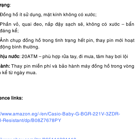
trạng
:
Đồng hồ ít sử dụng, mặt kính không có xước;
Phần vỏ, quai đeo, nắp đậy sạch sẽ, không có xước – bẩn
đáng kể;
Ảnh chụp đồng hồ trong tình trạng hết pin, thay pin mới hoạt
động bình thường.
hịu nước
: 20ATM – phù hợp rửa tay, đi mưa, tăm hay bơi lội
ành:
Thay pin miễn phí và bảo hành máy đồng hồ trong vòng
 kể từ ngày mua.
ence links:
://www.amazon.eg/-/en/Casio-Baby-G-BGR-221V-3ZDR-
al-Resistant/dp/B08Z7678PY