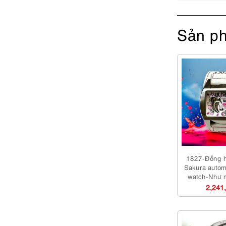
Sản ph
1827-Đồng 
Sakura autom
watch-Như 
dụ
2,241