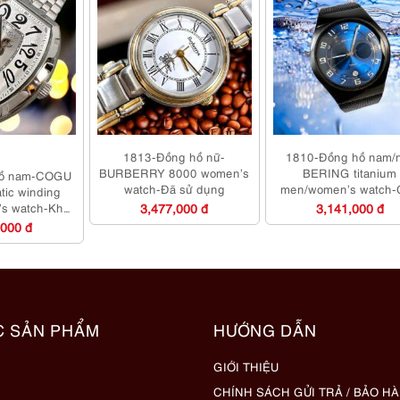
1813-Đồng hồ nữ-
1810-Đồng hồ nam/
BURBERRY 8000 women’s
BERING titanium
hồ nam-COGU
watch-Đã sử dụng
men/women’s watch-
atic winding
như mới
’s watch-Khá
3,477,000 đ
3,141,000 đ
ới
,000 đ
C SẢN PHẨM
HƯỚNG DẪN
GIỚI THIỆU
CHÍNH SÁCH GỬI TRẢ / BẢO H