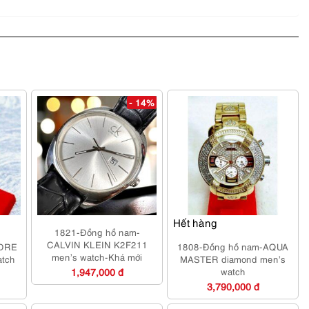
- 14%
Hết hàng
1821-Đồng hồ nam-
CALVIN KLEIN K2F211
NDRE
1808-Đồng hồ nam-AQUA
men’s watch-Khá mới
tch
MASTER diamond men’s
1,947,000 đ
watch
3,790,000 đ