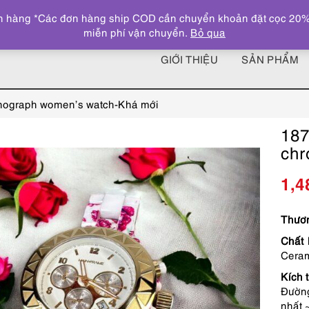
 hàng *Các đơn hàng ship COD cần chuyển khoản đặt cọc 20% giá
miễn phí vận chuyển.
Bỏ qua
GIỚI THIỆU
SẢN PHẨM
nograph women’s watch-Khá mới
187
chr
1,4
Thươn
Chất 
Ceram
Kích 
Đường
nhất 