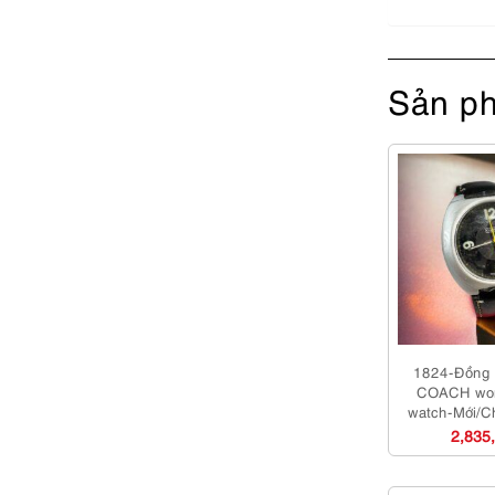
Sản ph
1824-Đồng 
COACH wo
watch-Mới/C
2,835