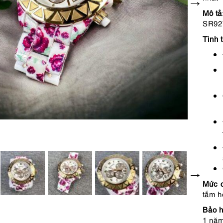
Mô tả
SR92
Tình 
Mức 
tắm h
Bảo h
1 năm