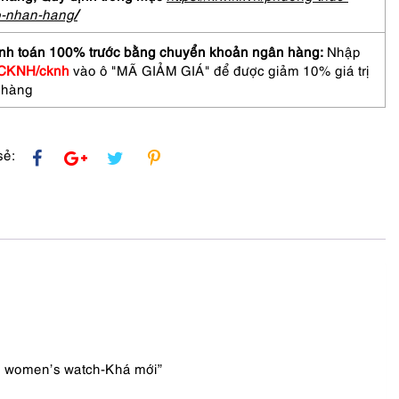
ograph
o-nhan-hang
/
n's
-
nh toán 100% trước bằng chuyển khoản ngân hàng:
Nhập
CKNH/cknh
vào ô "MÃ GIẢM GIÁ" để được giảm 10% giá trị
 hàng
sẻ:
h women’s watch-Khá mới”