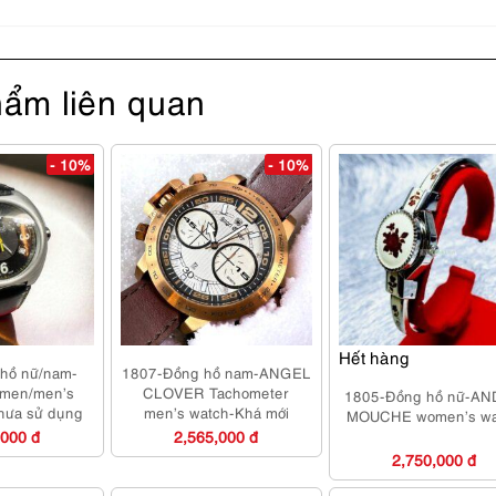
ẩm liên quan
- 10%
- 10%
Hết hàng
hồ nữ/nam-
1807-Đồng hồ nam-ANGEL
men/men’s
CLOVER Tachometer
1805-Đồng hồ nữ-A
hưa sử dụng
men’s watch-Khá mới
MOUCHE women’s wa
,000 đ
2,565,000 đ
2,750,000 đ