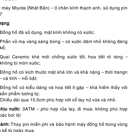
: máy Miyota (Nhật Bản) – 0 chân kính thạch anh, sử dụng pin
7
trạng
:
Đồng hồ đã sử dụng, mặt kính không có xước;
Phần vỏ mạ vàng sáng bóng – có xước dăm nhỏ không đáng
kể;
Quai Ceramic khá mới chống xước tốt, họa tiết rõ ràng –
không bị mòn xước;
Đồng hồ có kích thước mặt khá lớn và khá nặng – thời trangn
– cá tính – nổi bật;
Đồng hồ có kiểu dáng và hoạ tiết ít gặp – khá hiếm thấy với
sản phẩm tương tự;
Chiều dài qua 15.5cm phù hợp với cổ tay nữ vừa và nhỏ.
chịu nước
: 3ATM – phù hợp rửa tay, đi mưa; không phù hợp
oặc bơi lội
ành:
Thay pin miễn phí và bảo hành máy đồng hồ trong vòng
 kể từ ngày mua.