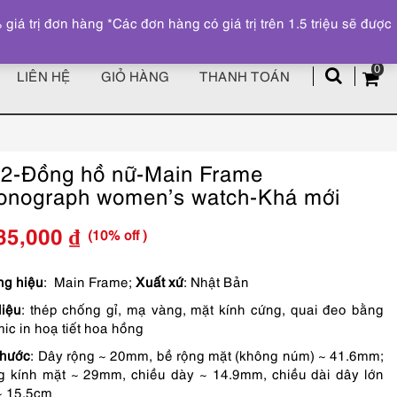
Đăng ký
Tài khoản
z
 trị đơn hàng *Các đơn hàng có giá trị trên 1.5 triệu sẽ được
0
LIÊN HỆ
GIỎ HÀNG
THANH TOÁN
2-Đồng hồ nữ-Main Frame
onograph women’s watch-Khá mới
(10% off )
85,000
₫
Giá
Giá
gốc
hiện
g hiệu
: Main Frame;
Xuất xứ
: Nhật Bản
liệu
: thép chống gỉ, mạ vàng, mặt kính cứng, quai đeo bằng
là:
tại
ic in hoạ tiết hoa hồng
1,650,000 ₫.
là:
thước
: Dây rộng ~ 20mm, bề rộng mặt (không núm) ~ 41.6mm;
1,485,000 ₫.
 kính mặt ~ 29mm, chiều dày ~ 14.9mm, chiều dài dây lớn
~ 15.5cm