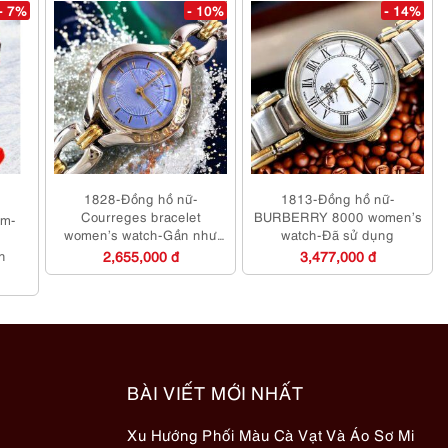
- 7%
- 10%
- 14%
1828-Đồng hồ nữ-
1813-Đồng hồ nữ-
Courreges bracelet
BURBERRY 8000 women’s
am-
women’s watch-Gần như
watch-Đã sử dụng
mới
h
2,655,000 đ
3,477,000 đ
BÀI VIẾT MỚI NHẤT
Xu Hướng Phối Màu Cà Vạt Và Áo Sơ Mi