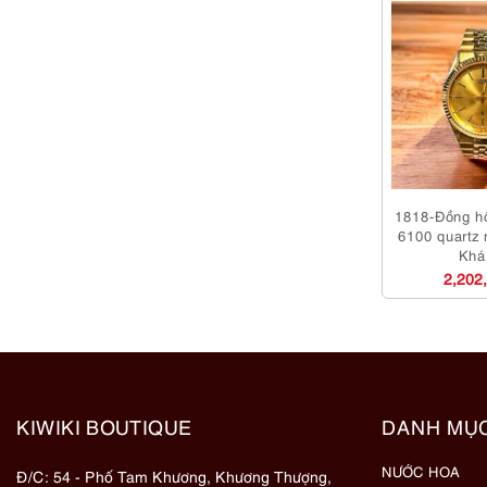
1818-Đồng hồ
6100 quartz 
Khá
2,202
KIWIKI BOUTIQUE
DANH MỤ
NƯỚC HOA
Đ/C: 54 - Phố Tam Khương, Khương Thượng,