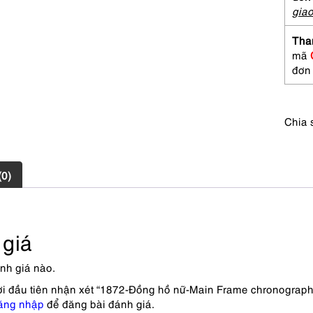
chron
gia
wome
watch
Tha
Khá
mã
mới
đơn
số
lượng
Chia 
(0)
giá
nh giá nào.
ời đầu tiên nhận xét “1872-Đồng hồ nữ-Main Frame chronograp
ăng nhập
để đăng bài đánh giá.