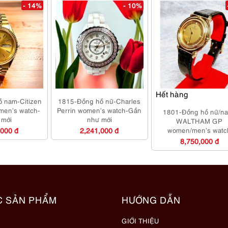
- 14%
- 10%
Hết hàng
 nam-Citizen
1815-Đồng hồ nữ-Charles
men’s watch-
Perrin women’s watch-Gần
1801-Đồng hồ nữ/n
 mới
như mới
WALTHAM GP
,000 đ
2,241,000 đ
women/men’s watc
8,750,000 đ
C SẢN PHẨM
HƯỚNG DẪN
GIỚI THIỆU