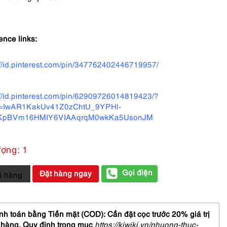
ence links:
://id.pinterest.com/pin/347762402446719957/
://id.pinterest.com/pin/62909726014819423/?
id=IwAR1KakUv41Z0zChtU_9YPHl-
pBVm16HMIY6VIAAqrqM0wkKa5UsonJM
ượng: 1
Gọi điện
Đặt hàng ngay
ỏ hàng
h toán bằng Tiền mặt (COD): Cần đặt cọc trước 20% giá trị
e
 hàng,
Quy định trong mục
https://kiwiki.vn/phuong-thuc-