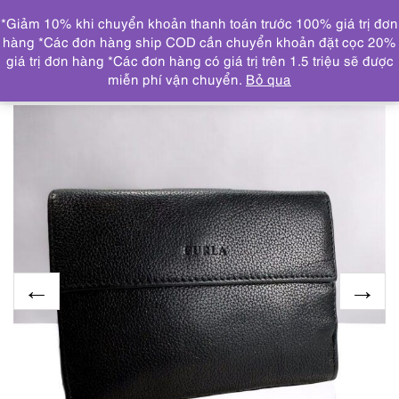
0
*Giảm 10% khi chuyển khoản thanh toán trước 100% giá trị đơn
DANH MỤC
hàng *Các đơn hàng ship COD cần chuyển khoản đặt cọc 20%
giá trị đơn hàng *Các đơn hàng có giá trị trên 1.5 triệu sẽ được
Trang chủ
THƯƠNG HIỆU NỔI BẬT
FURLA
1734-Ví
miễn phí vận chuyển.
Bỏ qua
da nam/nữ-FURLA Bifold vintage leather wallet-Đã sử dụng