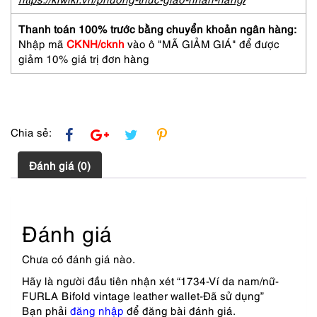
leather
wallet-
Thanh toán 100% trước bằng chuyển khoản ngân hàng:
Đã
Nhập mã
CKNH/cknh
vào ô "MÃ GIẢM GIÁ" để được
sử
giảm 10% giá trị đơn hàng
dụng
số
lượng
Chia sẻ:
Đánh giá (0)
Đánh giá
Chưa có đánh giá nào.
Hãy là người đầu tiên nhận xét “1734-Ví da nam/nữ-
FURLA Bifold vintage leather wallet-Đã sử dụng”
Bạn phải
đăng nhập
để đăng bài đánh giá.