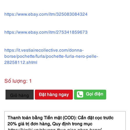
https://www.ebay.com/itm/325083084324
https://www.ebay.com/itm/275341859673
https://it.vestiairecollective.com/donna-
borse/pochette/furla/pochette-furla-nero-pelle-
28258112.shtml
Số lượng: 1
1734-
Gọi điện
Đặt hàng ngay
Giỏ hàng
Ví
da
nam/nữ-
FURLA
Thanh toán bằng Tiền mặt (COD): Cần đặt cọc trước
Bifold
20% giá trị đơn hàng,
Quy định trong mục
vintage
https://kiwiki.vn/phuong-thuc-giao-nhan-hang
/