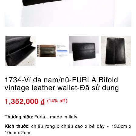
1734-Ví da nam/nữ-FURLA Bifold
vintage leather wallet-Đã sử dụng
(14% off )
1,352,000
₫
Giá
Giá
gốc
hiện
Thương hiệu:
Furla – made in Italy
Kích thước
: chiều rộng x chiều cao x bề dày ~ 13.5cm x
là:
tại
10cm x 2cm