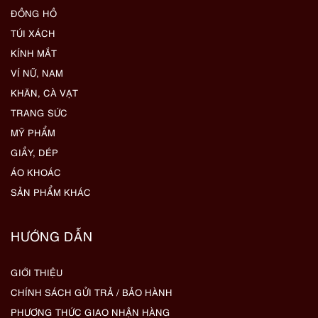
ĐỒNG HỒ
TÚI XÁCH
KÍNH MẮT
VÍ NỮ, NAM
KHĂN, CÀ VẠT
TRANG SỨC
MỸ PHẨM
GIẦY, DÉP
ÁO KHOÁC
SẢN PHẨM KHÁC
HƯỚNG DẪN
GIỚI THIỆU
CHÍNH SÁCH GỬI TRẢ / BẢO HÀNH
PHƯƠNG THỨC GIAO NHẬN HÀNG