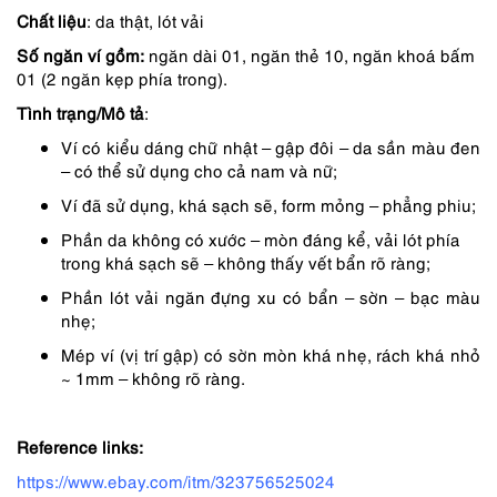
1,590,000 ₫.
là:
Chất liệu
: da thật, lót vải
1,352,000 ₫.
Số ngăn ví gồm:
ngăn dài 01, ngăn thẻ 10, ngăn khoá bấm
01 (2 ngăn kẹp phía trong).
Tình trạng/Mô tả
:
Ví có kiểu dáng chữ nhật – gập đôi – da sần màu đen
– có thể sử dụng cho cả nam và nữ;
Ví đã sử dụng, khá sạch sẽ, form mỏng – phẳng phiu;
Phần da không có xước – mòn đáng kể, vải lót phía
trong khá sạch sẽ – không thấy vết bẩn rõ ràng;
Phần lót vải ngăn đựng xu có bẩn – sờn – bạc màu
nhẹ;
Mép ví (vị trí gập) có sờn mòn khá nhẹ, rách khá nhỏ
~ 1mm – không rõ ràng.
Reference links:
https://www.ebay.com/itm/323756525024