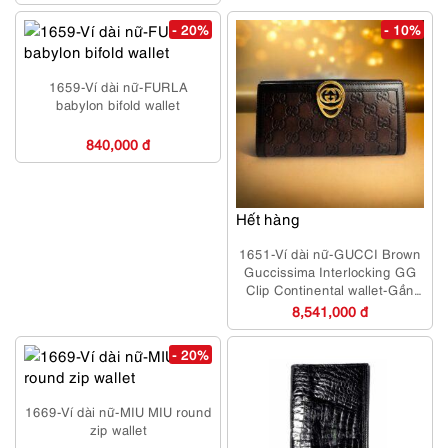
- 20%
- 10%
1659-Ví dài nữ-FURLA
babylon bifold wallet
840,000 đ
Hết hàng
1651-Ví dài nữ-GUCCI Brown
Guccissima Interlocking GG
Clip Continental wallet-Gần
như mới
8,541,000 đ
- 20%
1669-Ví dài nữ-MIU MIU round
zip wallet