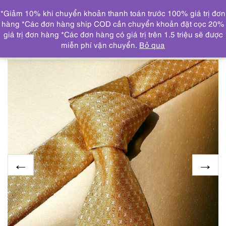
0
*Giảm 10% khi chuyển khoản thanh toán trước 100% giá trị đơn
DANH MỤC
hàng *Các đơn hàng ship COD cần chuyển khoản đặt cọc 20%
giá trị đơn hàng *Các đơn hàng có giá trị trên 1.5 triệu sẽ được
Trang chủ
THƯƠNG HIỆU NỔI BẬT
CELINE
1296-
miễn phí vận chuyển.
Bỏ qua
Caravat-CELINE Italy silk tie-Gần như mới