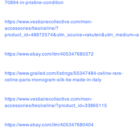
70894-in-pristine-condition
https://www.vestiairecollective.com/men-
accessories/ties/celine/?
product_id=48872574&utm_source=rakuten&utm_medium=a
https://www.ebay.com/itm/405347680372
https://www.grailed.com/listings/55347484-celine-rare-
celine-paris-monogram-silk-tie-made-in-italy
https://www.vestiairecollective.com/men-
accessories/ties/celine/?product_id=33865115
https://www.ebay.com/itm/405347680404