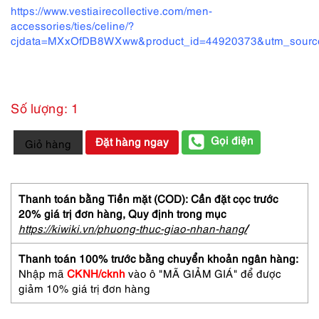
https://www.vestiairecollective.com/men-
accessories/ties/celine/?
cjdata=MXxOfDB8WXww&product_id=44920373&utm_source=
Số lượng: 1
1296-
Gọi điện
Đặt hàng ngay
Giỏ hàng
Caravat-
CELINE
Italy
silk
Thanh toán bằng Tiền mặt (COD): Cần đặt cọc trước
tie-
20% giá trị đơn hàng,
Quy định trong mục
Gần
https://kiwiki.vn/phuong-thuc-giao-nhan-hang
/
như
mới
Thanh toán 100% trước bằng chuyển khoản ngân hàng:
số
Nhập mã
CKNH/cknh
vào ô "MÃ GIẢM GIÁ" để được
lượng
giảm 10% giá trị đơn hàng