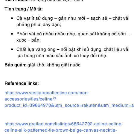
3,490,000 ₫.
là:
Tình trạng / Mô tả:
2,781,000 ₫.
Cà vạt ít sử dụng – gần như mới – sạch sẽ – chất vải
phẳng phiu, dày dặn;
Phần vải có nhăn nhàu nhẹ, quan sát không có sờn –
xước – bẩn;
Chất lụa vàng óng – nổi bật khi sử dụng, chất liệu vải
lụa bóng nên màu sắc ảnh có thay đổi nhẹ.
Bảo quản
: giặt khô, không giặt nước.
Reference links:
https://www.vestiairecollective.com/men-
accessories/ties/celine/?
product_id=39864970&utm_source=rakuten&utm_medium=a
https://www.grailed.com/listings/68642792-celine-celine-
celine-silk-patterned-tie-brown-beige-canvas-necktie-