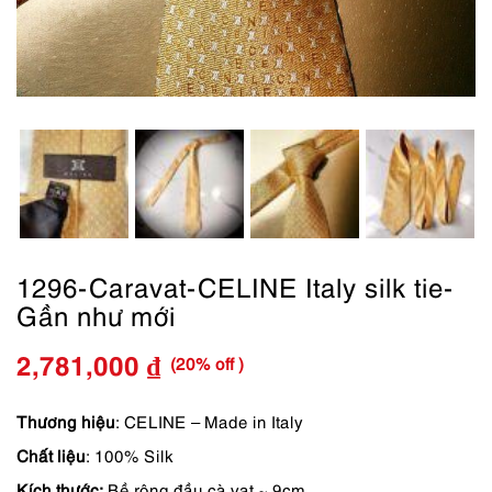
1296-Caravat-CELINE Italy silk tie-
Gần như mới
(20% off )
2,781,000
₫
Giá
Giá
gốc
hiện
Thương hiệu
: CELINE – Made in Italy
Chất liệu
: 100% Silk
là:
tại
Kích thước:
Bề rộng đầu cà vạt ~ 9cm