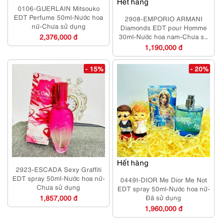
Hết hàng
0106-GUERLAIN Mitsouko
EDT Perfume 50ml-Nước hoa
2908-EMPORIO ARMANI
nữ-Chưa sử dụng
Diamonds EDT pour Homme
2,376,000 đ
30ml-Nước hoa nam-Chưa sử
dụng
1,190,000 đ
- 15%
- 20%
Hết hàng
2923-ESCADA Sexy Graffiti
EDT spray 50ml-Nước hoa nữ-
0449t-DIOR Me Dior Me Not
Chưa sử dụng
EDT spray 50ml-Nước hoa nữ-
1,857,000 đ
Đã sử dụng
1,960,000 đ