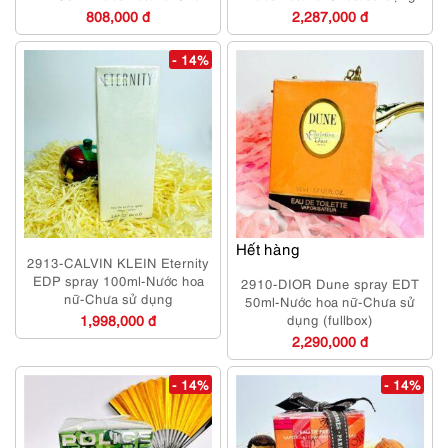
sử dụng
808,000 đ
2,287,000 đ
- 14%
Hết hàng
2913-CALVIN KLEIN Eternity
EDP spray 100ml-Nước hoa
2910-DIOR Dune spray EDT
nữ-Chưa sử dụng
50ml-Nước hoa nữ-Chưa sử
1,998,000 đ
dụng (fullbox)
2,290,000 đ
- 14%
- 14%