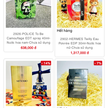
Hết hàng
2926-POLICE To Be
Camouflage EDT spray 40ml-
2902-HERMES Twilly Eau
Nước hoa nam-Chưa sử dụng
Poivrée EDP 30ml-Nước hoa
638,000 đ
nữ-Chưa sử dụng
1,317,000 đ
- 14%
- 7%